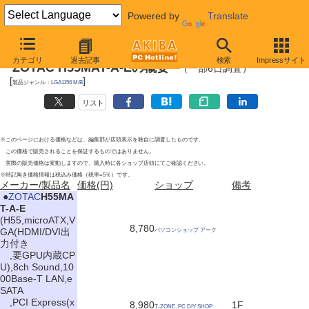
Powered by
Translate
2010年6月5日号
カテゴリ
過去記事
検索
Impressサイト
ZOTAC H55MAT-A-Eの概要
（一部6日調査）
[
]
製品ジャンル：
LGA1156 M/B
リスト
※このページにおける価格などは、編集部が店頭表示を独自に調査したものです。
この価格で販売されることを保証するものではありません。
実際の販売価格は変動しますので、購入時に各ショップ店頭にてご確認ください。
※特記無き価格情報は税込み価格（税率=5％）です。
メーカー/製品名
価格(円)
ショップ
備考
|
●
ZOTAC
H55MA
T-A-E
(H55,microATX,V
8,780
GA(HDMI/DVI出
パソコンショップ アーク
力付き
,要GPU内蔵CP
U),8ch Sound,10
00Base-T LAN,e
SATA
,PCI Express(x
8,980
1F
T-ZONE. PC DIY SHOP