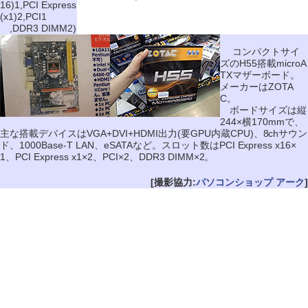
16)1,PCI Express
(x1)2,PCI1
,DDR3 DIMM2)
コンパクトサイ
ズのH55搭載microA
TXマザーボード。
メーカーはZOTA
C。
ボードサイズは縦
244×横170mmで、
主な搭載デバイスはVGA+DVI+HDMI出力(要GPU内蔵CPU)、8chサウン
ド、1000Base-T LAN、eSATAなど。スロット数はPCI Express x16×
1、PCI Express x1×2、PCI×2、DDR3 DIMM×2。
[撮影協力:
パソコンショップ アーク
]