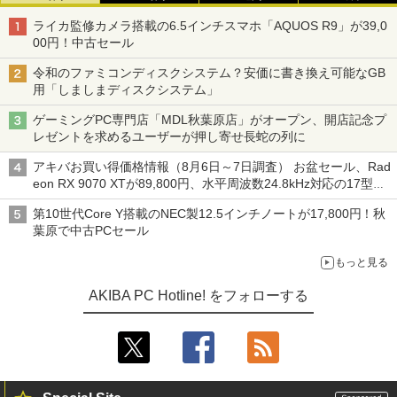
ライカ監修カメラ搭載の6.5インチスマホ「AQUOS R9」が39,0
00円！中古セール
令和のファミコンディスクシステム？安価に書き換え可能なGB
用「しましまディスクシステム」
ゲーミングPC専門店「MDL秋葉原店」がオープン、開店記念プ
レゼントを求めるユーザーが押し寄せ長蛇の列に
アキバお買い得価格情報（8月6日～7日調査） お盆セール、Rad
eon RX 9070 XTが89,800円、水平周波数24.8kHz対応の17型モ
ニターが9,801円、暑さ指数連動セール ほか
第10世代Core Y搭載のNEC製12.5インチノートが17,800円！秋
葉原で中古PCセール
もっと見る
AKIBA PC Hotline! をフォローする