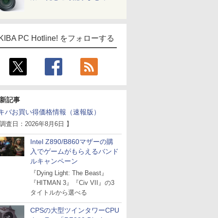
KIBA PC Hotline! をフォローする
ICE
天海社
新記事
ス
Comic curea
キバお買い得価格情報（速報版）
impress QuickBooks
 調査日：2026年8月6日 】
PUBFUN
Intel Z890/B860マザーの購
パブファンセルフ
入でゲームがもらえるバンド
ルキャンペーン
IPGネットワーク
『Dying Light: The Beast』
TシャツPOD pTa.shop
『HITMAN 3』『Civ VII』の3
カスタム写真集POD fabli
ve
タイトルから選べる
Impress Group Publication Informa
CPSの大型ツインタワーCPU
tion