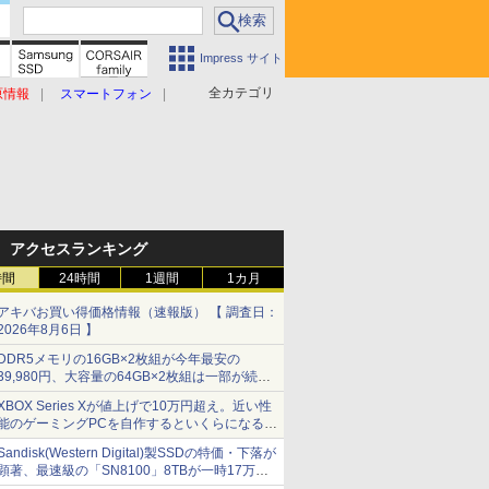
Impress サイト
全カテゴリ
原情報
スマートフォン
アクセスランキング
時間
24時間
1週間
1カ月
アキバお買い得価格情報（速報版） 【 調査日：
2026年8月6日 】
DDR5メモリの16GB×2枚組が今年最安の
39,980円、大容量の64GB×2枚組は一部が続騰
[8月前半のメモリ価格]
XBOX Series Xが値上げで10万円超え。近い性
能のゲーミングPCを自作するといくらになる？
【石田賀津男の『酒の肴にPCゲーム』】
Sandisk(Western Digital)製SSDの特価・下落が
顕著、最速級の「SN8100」8TBが一時17万円
割れ [8月前半のSSD価格]