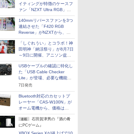
イティングが特徴のケースフ
ァン「NZXT Ultra RGB」が
発売、計8製品
140mmリバースファンを3つ
連結させた「F420 RGB
Reverse」がNZXTから、単
一フレーム採用
「しぐれうい」とコラボ！神
田明神「納涼祭り」が8月7日
～9日に開催、アニソン盆踊
りや屋台グルメなどもあり
USBケーブルの確認に特化し
た「USB Cable Checker
Lite」が登場、必要な機能を
凝縮しコンパクトに
7日発売
Bluetooth対応のカセットプ
レーヤー「CAS-W100N」が
オーム電機から、価格は
5,940円
石田賀津男の『酒の肴
連載
にPCゲーム』
XBOX Series Xが値上げで10