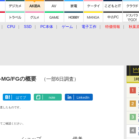
CPU
SSD
PC本体
ゲーム
電子工作
特価情報
秋葉
グルメ
イベント
価格動向
-MG/FGの概要
（一部6日調査）
1
はてブ
note
LinkedIn
査したものです。
てご確認ください。
ショップ
備考