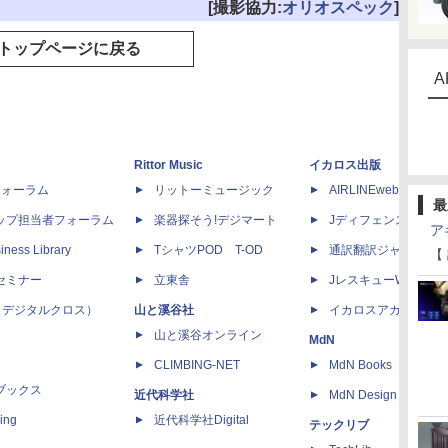
[撮影協力:
オリオスペック
]
トップページに戻る
A
Rittor Music
イカロス出版
dフォーラム
リットーミュージック
AIRLINEweb
最
ップ担当者フォーラム
楽器探そう!デジマート
Jディフェンスニュー
ア
iness Library
TシャツPOD T-OD
通訳翻訳ジャーナル
【
セミナー
立東舎
JレスキューWeb
 X（デジタルクロス）
山と溪谷社
イカロスアカデミー
山と溪谷オンライン
MdN
CLIMBING-NET
MdN Books
ブックス
近代科学社
MdN Design Interacti
ing
近代科学社Digital
テックリブ