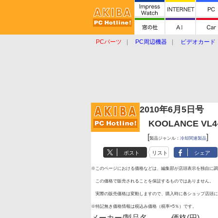
PCパーツ
PC周辺機器
ビデオカード
タブレット
おもしろグッズ
ショップ
2010年6月5日号
KOOLANCE VL4
[
]
製品ジャンル：
冷却関連製品
ポスト
リスト
シェア
※このページにおける価格などは、編集部が店頭表示を独自に調
この価格で販売されることを保証するものではありません。
実際の販売価格は変動しますので、購入時に各ショップ店頭に
※特記無き価格情報は税込み価格（税率=5％）です。
メーカー/製品名
価格(円)