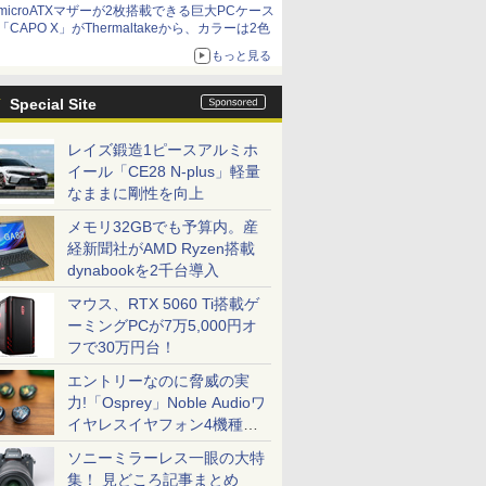
microATXマザーが2枚搭載できる巨大PCケース
「CAPO X」がThermaltakeから、カラーは2色
もっと見る
Special Site
レイズ鍛造1ピースアルミホ
イール「CE28 N-plus」軽量
なままに剛性を向上
メモリ32GBでも予算内。産
経新聞社がAMD Ryzen搭載
dynabookを2千台導入
マウス、RTX 5060 Ti搭載ゲ
ーミングPCが7万5,000円オ
フで30万円台！
エントリーなのに脅威の実
力!「Osprey」Noble Audioワ
イヤレスイヤフォン4機種を
一気に聴く
ソニーミラーレス一眼の大特
集！ 見どころ記事まとめ