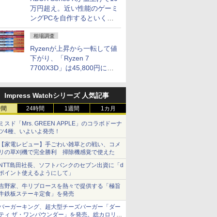
万円超え。近い性能のゲーミ
ングPCを自作するといくら
になる？
相場調査
Ryzenが上昇から一転して値
下がり、「Ryzen 7
7700X3D」は45,800円に急
落し「Ryzen 7 7800X3D」
との価格逆転解消 [8月前半の
Impress Watchシリーズ 人気記事
CPU価格]
時間
24時間
1週間
1カ月
ミスド「Mrs. GREEN APPLE」のコラボドーナ
ツ4種、いよいよ発売！
【家電レビュー】手ごわい雑草との戦い、コメ
リの草刈機で完全勝利 掃除機感覚で使えた
NTT島田社長、ソフトバンクのセブン出資に「d
ポイント使えるようにして」
吉野家、牛リブロースを熱々で提供する「極旨
牛鉄板ステーキ定食」を発売
バーガーキング、超大型チーズバーガー「ダー
ティ ザ・ワンパウンダー」を発売。総カロリー