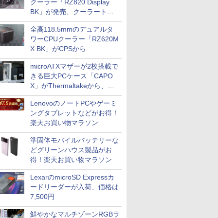
クーラー「RZ820 Display
BK」が発売、クーラートッ
プに5インチ液晶搭載
全高118.5mmのデュアルタ
ワーCPUクーラー「RZ620M
X BK」がCPSから
microATXマザーが2枚搭載で
きる巨大PCケース「CAPO
X」がThermaltakeから、カ
ラーは2色
LenovoのノートPCやゲーミ
ングタブレットなどがお得！
楽天お買い物マラソン
準固体モバイルバッテリーな
どグリーンハウス製品がお
得！楽天お買い物マラソン
LexarのmicroSD Expressカ
ードリーダーが入荷、価格は
7,500円
鮮やかなマルチゾーンRGBラ