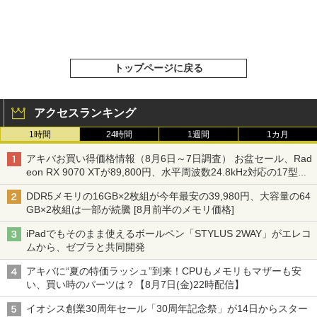
トップページに戻る
アクセスランキング
1時間
24時間
1週間
1カ月
アキバお買い得価格情報（8月6日～7日調査） お盆セール、Rad
eon RX 9070 XTが89,800円、水平周波数24.8kHz対応の17型モ
ニターが9,801円、暑さ指数連動セール ほか
DDR5メモリの16GB×2枚組が今年最安の39,980円、大容量の64
GB×2枚組は一部が続騰 [8月前半のメモリ価格]
iPadでもそのまま使えるボールペン「STYLUS 2WAY」がエレコ
ムから、ゼブラと共同開発
アキバに“夏の特価ラッシュ”到来！CPUもメモリもマザーも安
い、買い時のパーツは？【8月7日(金)22時配信】
イオシス創業30周年セール「30周年記念祭」が14日からスター