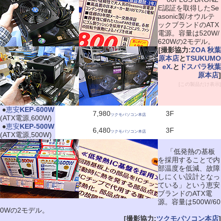
E認証を取得したSe
asonic製/オウルテ
ックブランドのATX
電源。容量は520W/
620Wの2モデル。
[撮影協力:
ZOA 秋葉
原本店
と
TSUKUMO
eX.
と
ドスパラ秋葉
原本店
]
[この製品だけ表示]
|
●
恵安
KEP-600W
7,980
3F
ツクモパソコン本店
(ATX電源,600W)
|
●
恵安
KEP-500W
6,480
3F
ツクモパソコン本店
(ATX電源,500W)
「低発熱の基板
を採用することで内
部温度を低減、故障
しにくい設計となっ
ている」という恵安
ブランドのATX電
源。容量は500W/60
0Wの2モデル。
[撮影協力:
ツクモパソコン本店
]