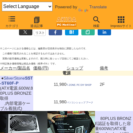
Powered by
Translate
電源の新製品
2010年6月5日号
（一部6日調査）
カテゴリ
過去記事
検索
Impressサイト
リスト
※このページにおける価格などは、編集部が店頭表示を独自に調査したものです。
この価格で販売されることを保証するものではありません。
実際の販売価格は変動しますので、購入時に各ショップ店頭にてご確認ください。
※特記無き価格情報は税込み価格（税率=5％）です。
メーカー/製品名
価格(円)
ショップ
備考
電源
|
●
SilverStone
SST
-ST60F-P
11,980
2F
T-ZONE. PC DIY SHOP
(ATX電源,600W,8
0PLUS BRONZE
取得
11,980
,内部電源ケー
パソコンショップ アーク
ブル着脱式)
80PLUS BRONZ
E認証を取得した容
量600WのATX電