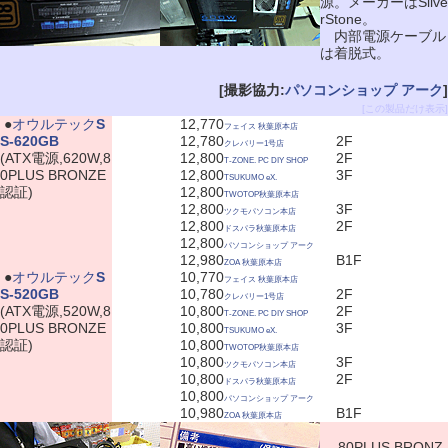
源。メーカーはSilve
rStone。
内部電源ケーブル
は着脱式。
[撮影協力:
パソコンショップ アーク
]
[この製品だけ表示]
|
●
オウルテック
S
12,770
フェイス 秋葉原本店
S-620GB
12,780
2F
クレバリー1号店
(ATX電源,620W,8
12,800
2F
T-ZONE. PC DIY SHOP
0PLUS BRONZE
12,800
3F
TSUKUMO eX.
認証)
12,800
TWOTOP秋葉原本店
12,800
3F
ツクモパソコン本店
12,800
2F
ドスパラ秋葉原本店
12,800
パソコンショップ アーク
12,980
B1F
ZOA 秋葉原本店
|
●
オウルテック
S
10,770
フェイス 秋葉原本店
S-520GB
10,780
2F
クレバリー1号店
(ATX電源,520W,8
10,800
2F
T-ZONE. PC DIY SHOP
0PLUS BRONZE
10,800
3F
TSUKUMO eX.
認証)
10,800
TWOTOP秋葉原本店
10,800
3F
ツクモパソコン本店
10,800
2F
ドスパラ秋葉原本店
10,800
パソコンショップ アーク
10,980
B1F
ZOA 秋葉原本店
80PLUS BRONZ