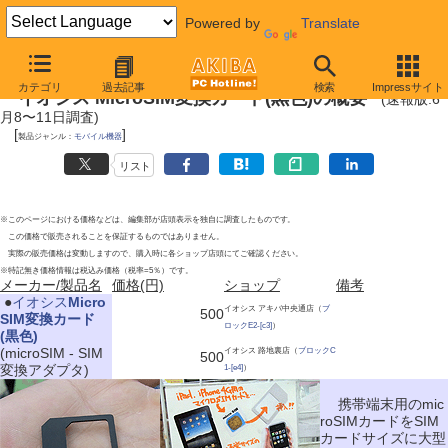
Powered by
Translate
2010年6月12日号
カテゴリ
過去記事
検索
Impressサイト
イオシス MicroSIM変換カード(黒色)の概要
(速報版:6
月8〜11日調査)
[
]
製品ジャンル：
モバイル機器
リスト
※このページにおける価格などは、編集部が店頭表示を独自に調査したものです。
この価格で販売されることを保証するものではありません。
実際の販売価格は変動しますので、購入時に各ショップ店頭にてご確認ください。
※特記無き価格情報は税込み価格（税率=5％）です。
メーカー/製品名
価格(円)
ショップ
備考
|
●
イオシス
Micro
イオシス アキバ中央通店（
ブ
500
SIM変換カード
ロックE2-[c3]
）
(黒色)
(microSIM - SIM
イオシス 路地裏店（
ブロックC
500
変換アダプタ)
1-[e4]
）
携帯端末用のmic
roSIMカードをSIM
カードサイズに大型