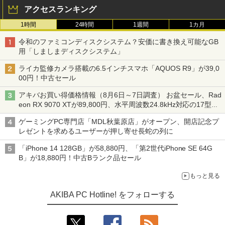
アクセスランキング
1時間
24時間
1週間
1カ月
令和のファミコンディスクシステム？安価に書き換え可能なGB
用「しましまディスクシステム」
ライカ監修カメラ搭載の6.5インチスマホ「AQUOS R9」が39,0
00円！中古セール
アキバお買い得価格情報（8月6日～7日調査） お盆セール、Rad
eon RX 9070 XTが89,800円、水平周波数24.8kHz対応の17型モ
ニターが9,801円、暑さ指数連動セール ほか
ゲーミングPC専門店「MDL秋葉原店」がオープン、開店記念プ
レゼントを求めるユーザーが押し寄せ長蛇の列に
「iPhone 14 128GB」が58,880円、「第2世代iPhone SE 64G
B」が18,880円！中古Bランク品セール
もっと見る
AKIBA PC Hotline! をフォローする