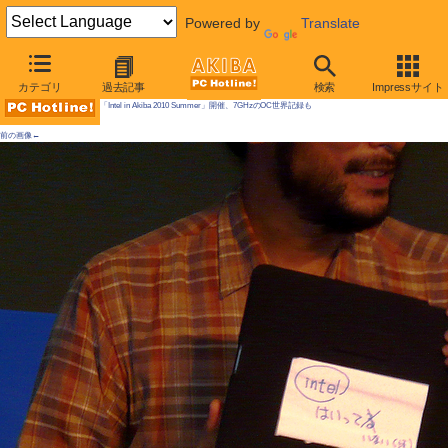
Powered by
Translate
AKIBA PC Hotline! 2010年6月19日号
カテゴリ
過去記事
検索
Impressサイト
「Intel in Akiba 2010 Summer」開催、7GHzのOC世界記録も
前の画像←