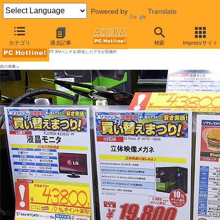
Powered by
Translate
AKIBA PC Hotline! 2010年6月26日号
カテゴリ
過去記事
検索
Impressサイト
FF XIVベンチを3D化したデモが実施中
前の画像←