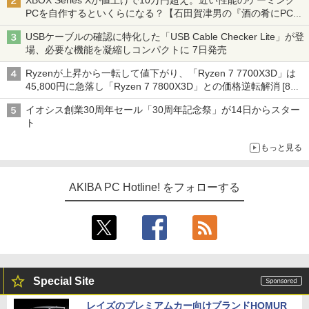
XBOX Series Xが値上げで10万円超え。近い性能のゲーミング
PCを自作するといくらになる？【石田賀津男の『酒の肴にPCゲ
ーム』】
USBケーブルの確認に特化した「USB Cable Checker Lite」が登
場、必要な機能を凝縮しコンパクトに 7日発売
Ryzenが上昇から一転して値下がり、「Ryzen 7 7700X3D」は
45,800円に急落し「Ryzen 7 7800X3D」との価格逆転解消 [8月
前半のCPU価格]
イオシス創業30周年セール「30周年記念祭」が14日からスター
ト
もっと見る
AKIBA PC Hotline! をフォローする
Special Site
レイズのプレミアムカー向けブランドHOMUR