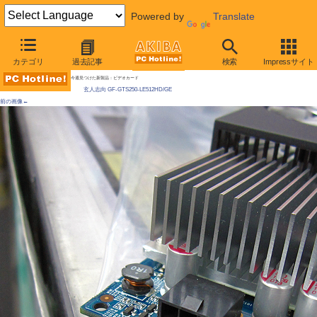
Powered by
Translate
AKIBA PC Hotline! 2010年6月26日号
カテゴリ
過去記事
検索
Impressサイト
LowProfile対応のGeForce GTS 250が初登場
今週見つけた新製品：ビデオカード
玄人志向 GF-GTS250-LE512HD/GE
前の画像←