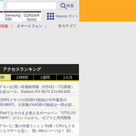
Impress サイト
全カテゴリ
原情報
スマートフォン
アクセスランキング
時間
24時間
1週間
1カ月
アキバお買い得価格情報（8月6日～7日調査）
お盆セール、Radeon RX 9070 XTが89,800
円、水平周波数24.8kHz対応の17型モニターが
DDR5メモリの16GB×2枚組が今年最安の
9,801円、暑さ指数連動セール ほか
39,980円、大容量の64GB×2枚組は一部が続騰
[8月前半のメモリ価格]
iPadでもそのまま使えるボールペン「STYLUS
2WAY」がエレコムから、ゼブラと共同開発
アキバに“夏の特価ラッシュ”到来！CPUもメモ
リもマザーも安い、買い時のパーツは？【8月7
日(金)22時配信】