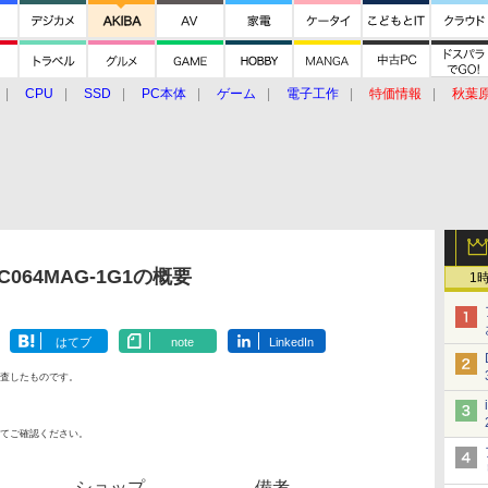
CPU
SSD
PC本体
ゲーム
電子工作
特価情報
秋葉
グルメ
イベント
価格動向
AC064MAG-1G1の概要
1
はてブ
note
LinkedIn
査したものです。
てご確認ください。
ショップ
備考