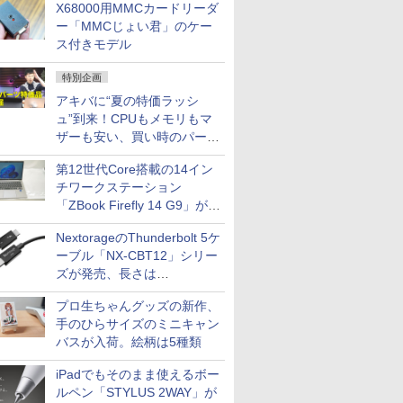
X68000用MMCカードリーダ
ー「MMCじょい君」のケー
ス付きモデル
ICE
天海社
特別企画
ス
Comic curea
アキバに“夏の特価ラッシ
ュ”到来！CPUもメモリもマ
impress QuickBooks
ザーも安い、買い時のパーツ
PUBFUN
は？【8月7日(金)22時配信】
第12世代Core搭載の14イン
パブファンセルフ
チワークステーション
IPGネットワーク
「ZBook Firefly 14 G9」が
TシャツPOD pTa.shop
79,800円！秋葉原で中古PC
NextorageのThunderbolt 5ケ
セール
カスタム写真集POD fabli
ve
ーブル「NX-CBT12」シリー
ズが発売、長さは
Impress Group Publication Informa
tion
30cm/50cm/1mの3種類
プロ生ちゃんグッズの新作、
手のひらサイズのミニキャン
バスが入荷。絵柄は5種類
iPadでもそのまま使えるボー
ルペン「STYLUS 2WAY」が