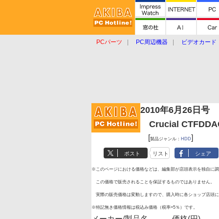
PCパーツ
PC周辺機器
ビデオカード
タブレット
おもしろグッズ
ショップ
2010年6月26日号
Crucial CTFDD
[
]
製品ジャンル：
HDD
ポスト
リスト
シェア
※このページにおける価格などは、編集部が店頭表示を独自に調
この価格で販売されることを保証するものではありません。
実際の販売価格は変動しますので、購入時に各ショップ店頭に
※特記無き価格情報は税込み価格（税率=5％）です。
メーカー/製品名
価格(円)