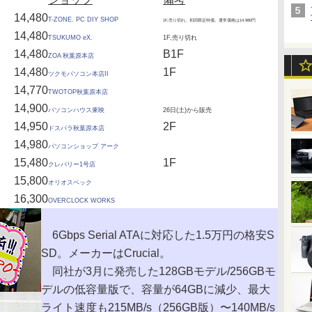
14,480
T-ZONE. PC DIY SHOP
1F,売り切れ。初回限定特価。通常価格は14,980円
14,480
TSUKUMO eX.
1F,売り切れ
14,480
B1F
ZOA 秋葉原本店
14,480
1F
ツクモパソコン本店II
14,770
TWOTOP秋葉原本店
14,900
パソコンハウス東映
26日(土)から販売
14,950
2F
ドスパラ秋葉原本店
14,980
パソコンショップ アーク
15,480
1F
クレバリー1号店
15,800
オリオスペック
16,300
OVERCLOCK WORKS
6Gbps Serial ATAに対応した1.5万円の格安S
SD。メーカーはCrucial。
同社が3月に発売した128GBモデル/256GBモ
デルの低容量版で、容量が64GBに減少、最大
ライト速度も215MB/s（256GB版）〜140MB/s