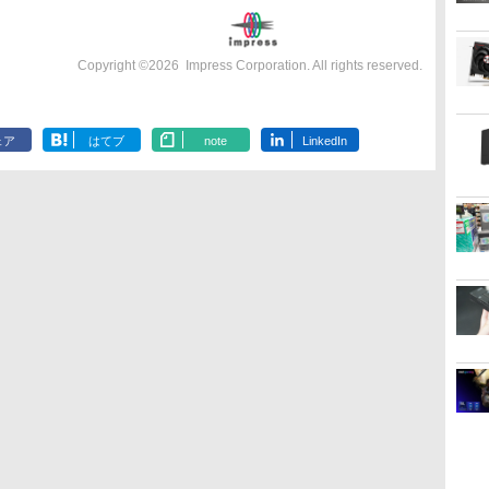
Copyright ©
2026
Impress Corporation. All rights reserved.
ェア
はてブ
note
LinkedIn