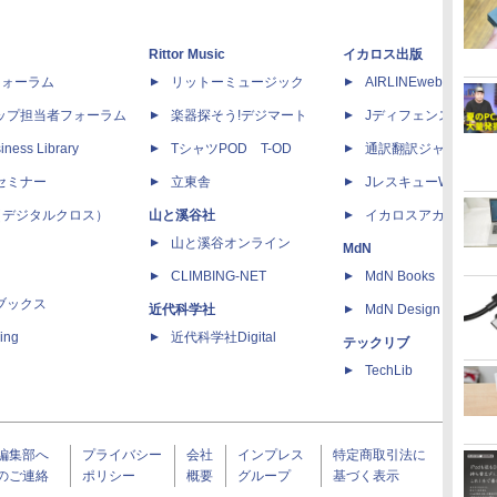
Rittor Music
イカロス出版
dフォーラム
リットーミュージック
AIRLINEweb
ップ担当者フォーラム
楽器探そう!デジマート
Jディフェンスニュー
iness Library
TシャツPOD T-OD
通訳翻訳ジャーナル
セミナー
立東舎
JレスキューWeb
 X（デジタルクロス）
山と溪谷社
イカロスアカデミー
山と溪谷オンライン
MdN
CLIMBING-NET
MdN Books
ブックス
近代科学社
MdN Design Interacti
ing
近代科学社Digital
テックリブ
TechLib
編集部へ
プライバシー
会社
インプレス
特定商取引法に
のご連絡
ポリシー
概要
グループ
基づく表示