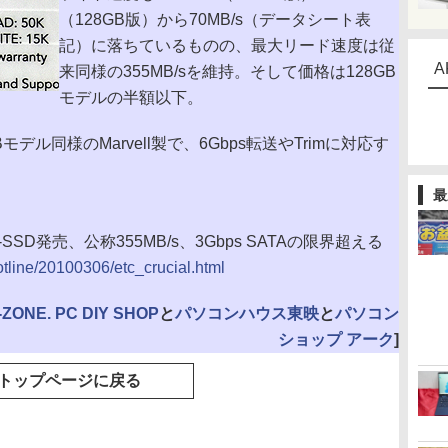
（128GB版）から70MB/s（データシート表
記）に落ちているものの、最大リード速度は従
A
来同様の355MB/sを維持。そして価格は128GB
モデルの半額以下。
モデル同様のMarvell製で、6Gbps転送やTrimに対応す
最
A-SSD発売、公称355MB/s、3Gbps SATAの限界超える
otline/20100306/etc_crucial.html
-ZONE. PC DIY SHOP
と
パソコンハウス東映
と
パソコン
ショップ アーク
]
トップページに戻る