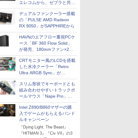
エレコムから、ゼブラと共同
開発
デュアルファンクーラー搭載
の「PULSE AMD Radeon
RX 9050」がSAPPHIREから
HAVNのエアフロー重視PCケ
ース「BF 360 Flow Solid」
が発売、180mmファン×2搭
載
CRTモニター風のLCDを搭載
した水冷クーラー「Retro
Ultra ARGB Sync」が
Thermaltakeから
スリム形状でキーボードとも
組み合わせやすいトラックボ
ールマウス「Nape Pro」が
Keychronから
Intel Z890/B860マザーの購
入でゲームがもらえるバンド
ルキャンペーン
『Dying Light: The Beast』
『HITMAN 3』『Civ VII』の3