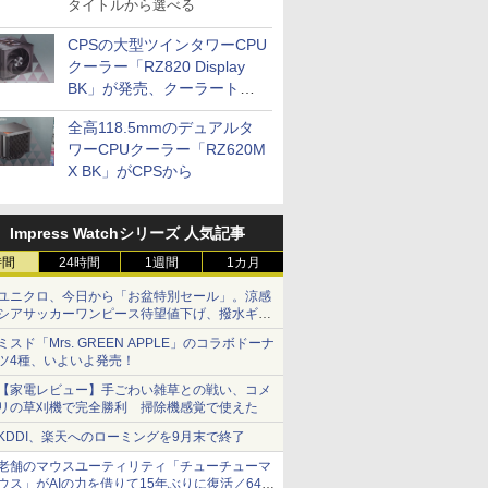
タイトルから選べる
CPSの大型ツインタワーCPU
クーラー「RZ820 Display
BK」が発売、クーラートッ
プに5インチ液晶搭載
全高118.5mmのデュアルタ
ワーCPUクーラー「RZ620M
X BK」がCPSから
Impress Watchシリーズ 人気記事
時間
24時間
1週間
1カ月
ユニクロ、今日から「お盆特別セール」。涼感
シアサッカーワンピース待望値下げ、撥水ギア
ショーツは1990円に
ミスド「Mrs. GREEN APPLE」のコラボドーナ
ツ4種、いよいよ発売！
【家電レビュー】手ごわい雑草との戦い、コメ
リの草刈機で完全勝利 掃除機感覚で使えた
KDDI、楽天へのローミングを9月末で終了
老舗のマウスユーティリティ「チューチューマ
ウス」がAIの力を借りて15年ぶりに復活／64bit