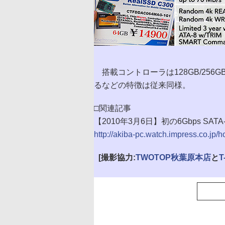
搭載コントローラは128GB/256GB
るなどの特徴は従来同様。
□関連記事
【2010年3月6日】初の6Gbps SAT
http://akiba-pc.watch.impress.co.jp/h
[撮影協力:
TWOTOP秋葉原本店
と
T