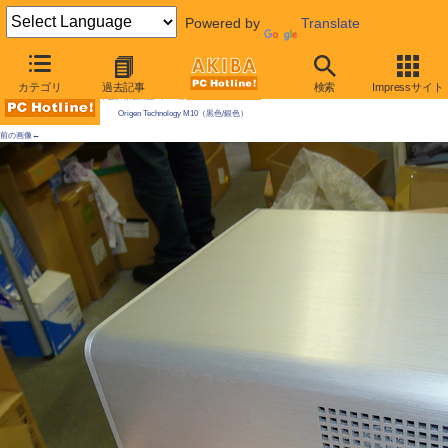
Powered by
Translate
AKIBA PC Hotline! 2010年7月3日号
カテゴリ
過去記事
検索
Impressサイト
今週見つけた新製品：ケース類/関連製品
Origen Technology M10（黒色/銀色）
前の画像←