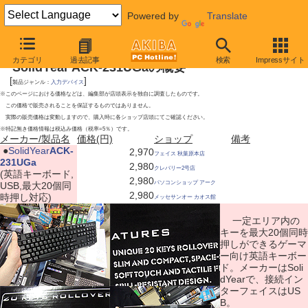
Powered by
Translate
2010年7月3日号
カテゴリ
過去記事
検索
Impressサイト
SolidYear ACK-231UGaの概要
[
]
製品ジャンル：
入力デバイス
※このページにおける価格などは、編集部が店頭表示を独自に調査したものです。
この価格で販売されることを保証するものではありません。
実際の販売価格は変動しますので、購入時に各ショップ店頭にてご確認ください。
※特記無き価格情報は税込み価格（税率=5％）です。
メーカー/製品名
価格(円)
ショップ
備考
|
●
SolidYear
ACK-
2,970
フェイス 秋葉原本店
231UGa
2,980
クレバリー2号店
(英語キーボード,
2,980
パソコンショップ アーク
USB,最大20個同
2,980
時押し対応)
メッセサンオー カオス館
一定エリア内の
キーを最大20個同時
押しができるゲーマ
ー向け英語キーボー
ド。メーカーはSoli
dYearで、接続イン
ターフェイスはUS
B。