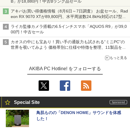
B」が18,880円！中古Bランク品セール
アキバお買い得価格情報（8月6日～7日調査） お盆セール、Rad
eon RX 9070 XTが89,800円、水平周波数24.8kHz対応の17型モ
ニターが9,801円、暑さ指数連動セール ほか
ライカ監修カメラ搭載の6.5インチスマホ「AQUOS R9」が39,0
00円！中古セール
カオスの中にも宝あり！買い手の通販力も試される“ミニPC”の
世界を覗いてみよう 価格帯別に仕様や特徴を整理、11製品をピ
ックアップ text by 石川 ひさよし
もっと見る
AKIBA PC Hotline! をフォローする
Special Site
鳥肌ものの「DENON HOME」サウンドを体感
した！