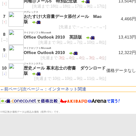
同報@メール5 特別記念版
13,504円
[
↑
]
[先週まで:18位→18位→17位→9位→17位]
マグレックス
7
おたすけ!大容量データ添付メール Mac
4,466円
版
[
↑
]
[先週まで:−→−→−→−→−]
マイクロソフト/Microsoft
8
Office Outlook 2010 英語版
13,413円
[
→
]
[先週まで:9位→9位→7位→10位→8位]
マイクロソフト/Microsoft
9
Office Outlook 2010
12,322円
[
↓
]
[先週まで:
3位
→
4位
→
4位
→
3位
→
4位
]
ジャストシステム
10
歴史メール 幕末志士の密書 ダウンロード
価格データなし
版
[
↓
]
[先週まで:10位→10位→9位→11位→9位]
←前ページ
|
次ページ→：インターネット関連
※特記無き価格データは税込み価格（税率=5％）です。