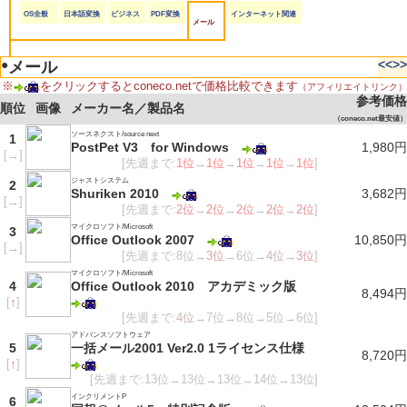
OS全般
日本語変換
ビジネス
PDF変換
インターネット関連
メール
●
<<
>>
メール
※
をクリックするとconeco.netで価格比較できます
（アフィリエイトリンク）
参考価格
順位
画像
メーカー名／製品名
（coneco.net最安値）
ソースネクスト/source next
1
PostPet V3 for Windows
1,980円
[
→
]
[先週まで:
1位
→
1位
→
1位
→
1位
→
1位
]
ジャストシステム
2
Shuriken 2010
3,682円
[
→
]
[先週まで:
2位
→
2位
→
2位
→
2位
→
2位
]
マイクロソフト/Microsoft
3
Office Outlook 2007
10,850円
[
→
]
[先週まで:8位→
3位
→6位→
4位
→
3位
]
マイクロソフト/Microsoft
4
Office Outlook 2010 アカデミック版
8,494円
[
↑
]
[先週まで:
4位
→7位→8位→5位→6位]
アドバンスソフトウェア
5
一括メール2001 Ver2.0 1ライセンス仕様
8,720円
[
↑
]
[先週まで:13位→13位→13位→14位→13位]
インクリメントP
6