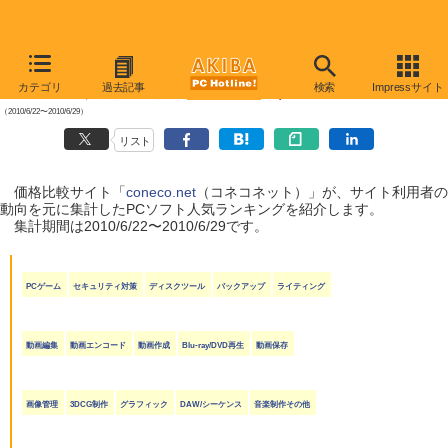
【 2010年7月3日号 】
カテゴリ
過去記事
検索
Impressサイト
coneco.net人気ランキング（ソフト編）
（2010/6/22〜2010/6/29）
リスト
価格比較サイト「
coneco.net
（コネコネット）」が、サイト利用者の
動向を元に集計したPCソフト人気ランキングを紹介します。
集計期間は2010/6/22〜2010/6/29です。
PCゲーム
セキュリティ対策
ディスクツール
バックアップ
ライティング
動画編集
動画エンコード
動画作成
Blu-ray/DVD再生
動画保存
画像管理
3DCG制作
グラフィック
DAW/シーケンス
音楽制作その他