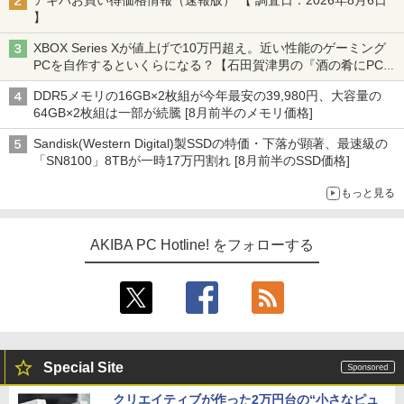
アキバお買い得価格情報（速報版） 【 調査日：2026年8月6日
】
XBOX Series Xが値上げで10万円超え。近い性能のゲーミング
PCを自作するといくらになる？【石田賀津男の『酒の肴にPCゲ
ーム』】
DDR5メモリの16GB×2枚組が今年最安の39,980円、大容量の
64GB×2枚組は一部が続騰 [8月前半のメモリ価格]
Sandisk(Western Digital)製SSDの特価・下落が顕著、最速級の
「SN8100」8TBが一時17万円割れ [8月前半のSSD価格]
もっと見る
AKIBA PC Hotline! をフォローする
Special Site
クリエイティブが作った2万円台の“小さなピュ