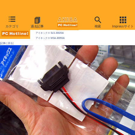
AKIBA PC Hotline! 2010年7月10日号
カテゴリ
過去記事
検索
Impressサイト
今週見つけた新製品：そのほか
アイネックス SLS-3002SA
アイネックス MSA-3005SA
[記事に戻る]