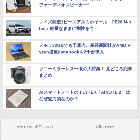
アオーディオスピーカー”
レイズ鍛造1ピースアルミホイール「CE28 N-p
lus」軽量なままに剛性を向上
メモリ32GBでも予算内。産経新聞社がAMD R
yzen搭載dynabookを2千台導入
ソニーミラーレス一眼の大特集！ 見どころ記事
まとめ
AIスマートノートのiFLYTEK「AINOTE 2」は
なぜ魅力的なのか？
本サイトのご利用について
お問い合わせ