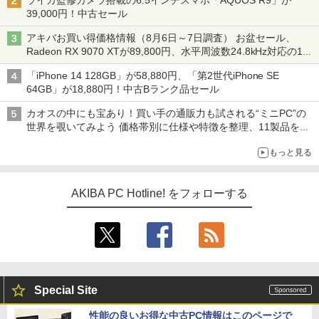
ライカ監修カメラ搭載の6.5インチスマホ「AQUOS R9」が
39,000円！中古セール
アキバお買い得価格情報（8月6日～7日調査） お盆セール、
Radeon RX 9070 XTが89,800円、水平周波数24.8kHz対応の17
型モニターが9,801円、暑さ指数連動セール ほか
「iPhone 14 128GB」が58,880円、「第2世代iPhone SE
64GB」が18,880円！中古Bランク品セール
カオスの中にも宝あり！買い手の通販力も試される“ミニPC”の
世界を覗いてみよう 価格帯別に仕様や特徴を整理、11製品をピ
ックアップ text by 石川 ひさよし
もっと見る
AKIBA PC Hotline! をフォローする
Special Site
性能の良いお得な中古PC情報はこのページで