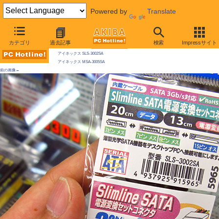
Powered by
Translate
AKIBA PC Hotline! 2010年7月10日号
カテゴリ
過去記事
検索
Impressサイト
今週見つけた新製品：そのほか
アイネックス SLS-3002SA
アイネックス MSA-3005SA
前の画像←