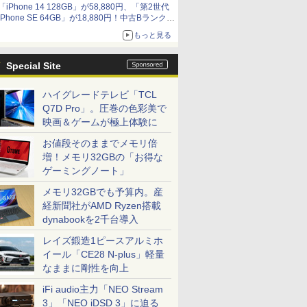
「iPhone 14 128GB」が58,880円、「第2世代
9,801円、暑さ指数連動セール ほか
iPhone SE 64GB」が18,880円！中古Bランク品
セール
もっと見る
Special Site
ハイグレードテレビ「TCL
Q7D Pro」。圧巻の色彩美で
映画＆ゲームが極上体験に
お値段そのままでメモリ倍
増！メモリ32GBの「お得な
ゲーミングノート」
メモリ32GBでも予算内。産
経新聞社がAMD Ryzen搭載
dynabookを2千台導入
レイズ鍛造1ピースアルミホ
イール「CE28 N-plus」軽量
なままに剛性を向上
iFi audio主力「NEO Stream
3」「NEO iDSD 3」に迫る