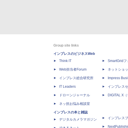
Group site links
インプレスのビジネスWeb
Think IT
SmartGri
Web担当者Forum
ネットショ
インプレス総合研究所
Impress Busi
IT Leaders
インプレス
ドローンジャーナル
DIGITAL
ネッ担お悩み相談室
インプレスの本と雑誌
インプレス
デジタルカメラマガジン
NextPublish