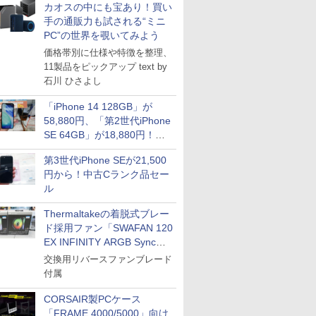
カオスの中にも宝あり！買い
手の通販力も試される“ミニ
PC”の世界を覗いてみよう
価格帯別に仕様や特徴を整理、
11製品をピックアップ text by
石川 ひさよし
「iPhone 14 128GB」が
58,880円、「第2世代iPhone
SE 64GB」が18,880円！中
古Bランク品セール
第3世代iPhone SEが21,500
円から！中古Cランク品セー
ル
Thermaltakeの着脱式ブレー
ド採用ファン「SWAFAN 120
EX INFINITY ARGB Sync」
に単品パッケージ
交換用リバースファンブレード
付属
CORSAIR製PCケース
「FRAME 4000/5000」向け