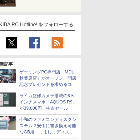
KIBA PC Hotline! をフォローする
新記事
ゲーミングPC専門店「MDL
秋葉原店」がオープン、開店
記念プレゼントを求めるユー
ザーが押し寄せ長蛇の列に
ライカ監修カメラ搭載の6.5
インチスマホ「AQUOS R9」
が39,000円！中古セール
令和のファミコンディスクシ
ステム？安価に書き換え可能
なGB用「しましまディスク
システム」