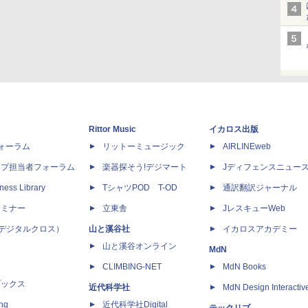
Rittor Music
イカロス出版
dフォーラム
リットーミュージック
AIRLINEweb
ップ担当者フォーラム
楽器探そう!デジマート
Jディフェンスニュー
ness Library
TシャツPOD T-OD
通訳翻訳ジャーナル
セミナー
立東舎
JレスキューWeb
 X（デジタルクロス）
山と溪谷社
イカロスアカデミー
山と溪谷オンライン
MdN
CLIMBING-NET
MdN Books
ブックス
近代科学社
MdN Design Interactiv
ing
近代科学社Digital