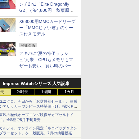
ンチ2in1「Elite Dragonfly
G2」が64,800円！秋葉原で
中古PCセール
X68000用MMCカードリーダ
ー「MMCじょい君」のケー
ス付きモデル
特別企画
アキバに“夏の特価ラッシ
ュ”到来！CPUもメモリもマ
ザーも安い、買い時のパーツ
は？【8月7日(金)22時配信】
Impress Watchシリーズ 人気記事
時間
24時間
1週間
1カ月
ユニクロ、今日から「お盆特別セール」。涼感
シアサッカーワンピース待望値下げ、撥水ギア
ショーツは1990円に
東映の歴代オープニング映像がカプセルトイ
に。全5種で8月下旬発売
カルディ、オンライン限定「ネコバッグ＆タン
ブラーセット」を一般販売。7月の抽選販売の
当選無効分