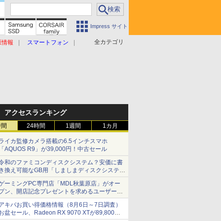
Impress サイト
全カテゴリ
原情報
スマートフォン
アクセスランキング
時間
24時間
1週間
1カ月
ライカ監修カメラ搭載の6.5インチスマホ
「AQUOS R9」が39,000円！中古セール
令和のファミコンディスクシステム？安価に書
き換え可能なGB用「しましまディスクシステ
ム」
ゲーミングPC専門店「MDL秋葉原店」がオー
プン、開店記念プレゼントを求めるユーザーが
押し寄せ長蛇の列に
アキバお買い得価格情報（8月6日～7日調査）
お盆セール、Radeon RX 9070 XTが89,800
円、水平周波数24.8kHz対応の17型モニターが