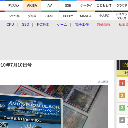
CPU
SSD
PC本体
ゲーム
電子工作
特価情報
秋葉
グルメ
イベント
価格動向
 2010年7月10日号
1
→次の画像