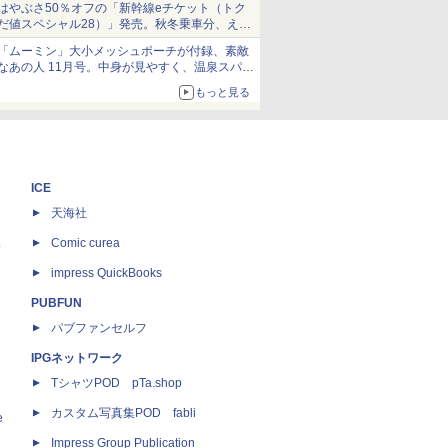
はやぶさ50％オフの「新幹線eチケット（トク
だ値スペシャル28）」発売。秋冬乗車分、えき
ねっと限定
「ムーミン」大小メッシュポーチが付録、素敵
なあの人 11月号。中身が見やすく、温泉スパに
も使える
もっと見る
ICE
天海社
ス
Comic curea
impress QuickBooks
PUBFUN
パブファンセルフ
IPGネットワーク
TシャツPOD pTa.shop
カスタム写真集POD fabli
e
Impress Group Publication