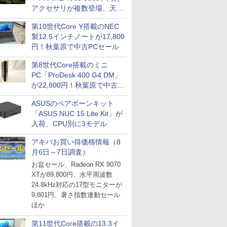
アクセサリが複数登場、天然
木製パネルや背面コネクタ対
第10世代Core Y搭載のNEC
応トレイなど
製12.5インチノートが17,800
円！秋葉原で中古PCセール
第8世代Core搭載のミニ
PC「ProDesk 400 G4 DM」
が22,800円！秋葉原で中古
PCセール
ASUSのベアボーンキット
「ASUS NUC 15 Lite Kit」が
入荷、CPU別に3モデル
アキバお買い得価格情報（8
月6日～7日調査）
お盆セール、Radeon RX 9070
XTが89,800円、水平周波数
24.8kHz対応の17型モニターが
9,801円、暑さ指数連動セール
ほか
第11世代Core搭載の13.3イ