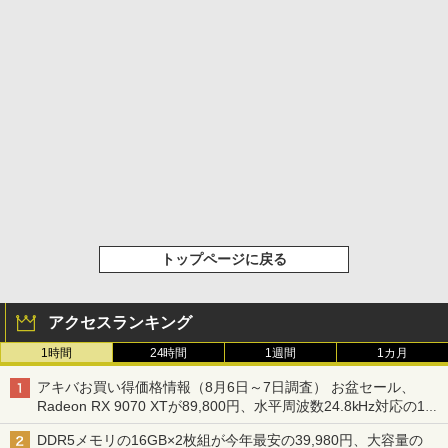
トップページに戻る
アクセスランキング
1時間
24時間
1週間
1カ月
アキバお買い得価格情報（8月6日～7日調査） お盆セール、
Radeon RX 9070 XTが89,800円、水平周波数24.8kHz対応の17
型モニターが9,801円、暑さ指数連動セール ほか
DDR5メモリの16GB×2枚組が今年最安の39,980円、大容量の