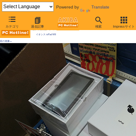
Powered by
Translate
AKIBA PC Hotline! 2010年7月10日号
カテゴリ
過去記事
検索
Impressサイト
今週見つけた新製品：モバイル機器/関連製品
イオシス ioPad M8
前の画像←