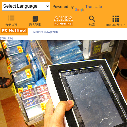
Powered by
Translate
AKIBA PC Hotline! 2010年7月10日号
カテゴリ
過去記事
検索
Impressサイト
今週見つけた新製品：モバイル機器/関連製品
MOONSE iRobot(E7001)
[記事に戻る]