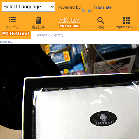
Powered by
Translate
AKIBA PC Hotline! 2010年7月10日号
カテゴリ
過去記事
検索
Impressサイト
今週見つけた新製品：モバイル機器/関連製品
MOONSE iRobot(E7001)
前の画像←