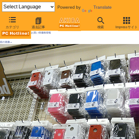
Powered by
Translate
AKIBA PC Hotline! 2010年7月10日号
カテゴリ
過去記事
検索
Impressサイト
お買い得価格情報
前の画像←