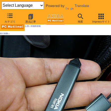
Powered by
Translate
AKIBA PC Hotline! 2010年7月10日号
カテゴリ
過去記事
検索
Impressサイト
お買い得価格情報
前の画像←