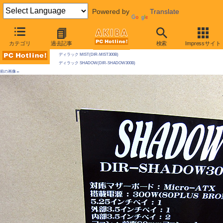
Powered by
Translate
AKIBA PC Hotline! 2010年7月10日号
カテゴリ
過去記事
検索
Impressサイト
今週見つけた新製品：ケース類/関連製品
ディラック MIST(DIR-MIST300B)
ディラック SHADOW(DIR-SHADOW300B)
前の画像←