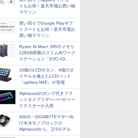
ドもお得！楽天市場お買い物
マラソン
買い回りでGoogle Playギフ
トコードもお得！楽天市場お
買い物マラソン
Ryzen AI Max+ 395やメモリ
128GB搭載のスリムAIワーク
ステーション「EVO-X3」が
GMKtecから
10個のLCDボタン、4個のダ
イヤルを備えたLCDパッド
「upHere N4E」が登場
Alphacoolのポンプ付きフラ
ットタイプリザーバーやリー
クテスターが入荷
ASUS・GIGABYTEマザー向
け水冷モノブロックが
Alphacoolから、計3モデル