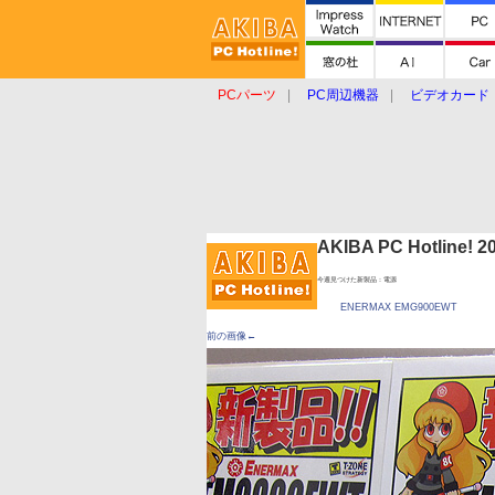
PCパーツ
PC周辺機器
ビデオカード
タブレット
おもしろグッズ
ショップ
AKIBA PC Hotline!
今週見つけた新製品：電源
ENERMAX EMG900EWT
前の画像←