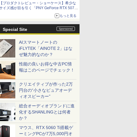
【プロダクトレビュー・ショーケース】希少な
サイズ感が目を引く「PNY GeForce RTX 5070
Ti 16GB OC SLIM」。準ハイエンドでも2スロ
もっと見る
ット厚で長さ30cm切り！スリムボディでもパフ
ォーマンスと冷却は万全 text by 内田 泰仁
Special Site
AIスマートノートの
iFLYTEK「AINOTE 2」はな
ぜ魅力的なのか？
性能の良いお得な中古PC情
報はこのページでチェック！
クリエイティブが作った2万
円台の“小さなピュアオーデ
ィオスピーカー”
総合オーディオブランドに進
化するSHANLINGとは何者
か？
マウス、RTX 5060 Ti搭載ゲ
ーミングPCが7万5,000円オ