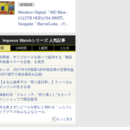
相場調査
Western Digital「WD Blue」
の12TB HDDが54,980円、
Seagate「BarraCuda」の
16TB HDDが64,980円などが
特売、NAS・ビジネス向けは
Impress Watchシリーズ 人気記事
上昇傾向 [8月前半のHDD価
格]
時間
24時間
1週間
1カ月
吉野家、牛リブロースを熱々で提供する「極旨
牛鉄板ステーキ定食」を発売
ホンダ、2027年3月期第1四半期決算の営業利益
5307億円で過去最高を記録
【まるも亜希子の「寄り道日和」】ディーゼル
エンジンの生きる道
鎌倉紅谷「クルミッ子」“切り落とし”をオンラ
インショップで限定販売
水を飲まずにビールを飲むと倒れる「ふらつく
ビアグラスbyよなよなエール」
もっと見る