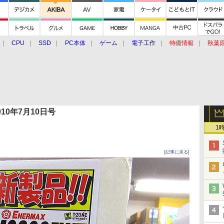
CPU
SSD
PC本体
ゲーム
電子工作
特価情報
秋葉
グルメ
イベント
価格動向
 2010年7月10日号
1
[記事に戻る]