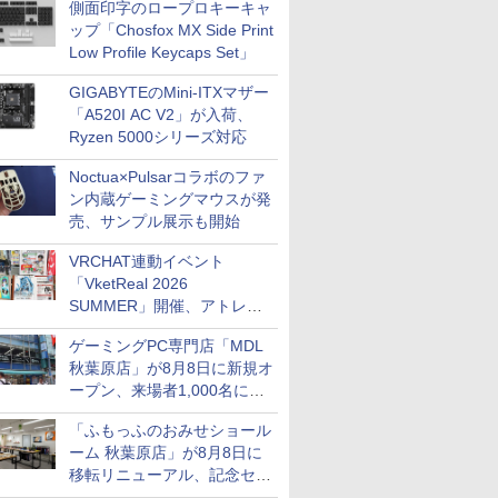
側面印字のロープロキーキャ
ップ「Chosfox MX Side Print
Low Profile Keycaps Set」
GIGABYTEのMini-ITXマザー
「A520I AC V2」が入荷、
Ryzen 5000シリーズ対応
Noctua×Pulsarコラボのファ
ン内蔵ゲーミングマウスが発
売、サンプル展示も開始
VRCHAT連動イベント
「VketReal 2026
SUMMER」開催、アトレ秋
葉原で「アイドルマスター」
ゲーミングPC専門店「MDL
コラボ、マイクラ/ROBLOX
秋葉原店」が8月8日に新規オ
の「プログラミング体験会」
ープン、来場者1,000名にキ
がソフマップで開催など～
ーボードやマウスをプレゼン
最近の秋葉原 イベント/ポッ
「ふもっふのおみせショール
ト
プストア編～
ーム 秋葉原店」が8月8日に
移転リニューアル、記念セー
ルも開催