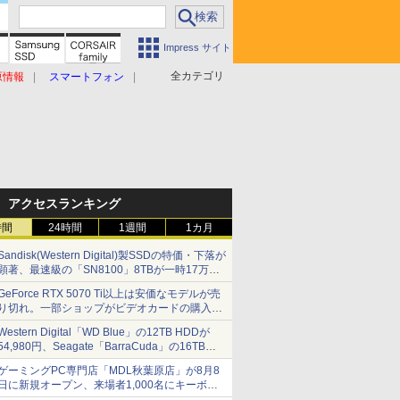
Impress サイト
全カテゴリ
原情報
スマートフォン
アクセスランキング
時間
24時間
1週間
1カ月
Sandisk(Western Digital)製SSDの特価・下落が
顕著、最速級の「SN8100」8TBが一時17万円
割れ [8月前半のSSD価格]
GeForce RTX 5070 Ti以上は安価なモデルが売
り切れ。一部ショップがビデオカードの購入制
限を実施したニュースが注目を集める AKIBA
Western Digital「WD Blue」の12TB HDDが
PC Hotline! 先週のアクセスランキング 26年7月
54,980円、Seagate「BarraCuda」の16TB
27日～26年8月3日
HDDが64,980円などが特売、NAS・ビジネス向
ゲーミングPC専門店「MDL秋葉原店」が8月8
けは上昇傾向 [8月前半のHDD価格]
日に新規オープン、来場者1,000名にキーボー
ドやマウスをプレゼント