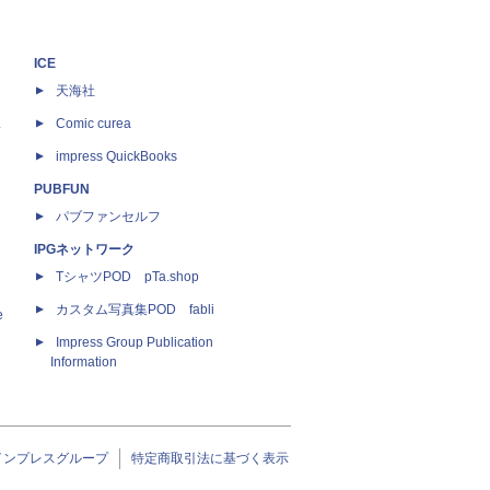
ICE
天海社
ス
Comic curea
impress QuickBooks
PUBFUN
パブファンセルフ
IPGネットワーク
TシャツPOD pTa.shop
カスタム写真集POD fabli
e
Impress Group Publication
Information
インプレスグループ
特定商取引法に基づく表示