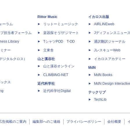
Rittor Music
イカロス出版
dフォーラム
リットーミュージック
AIRLINEweb
ップ担当者フォーラム
楽器探そう!デジマート
Jディフェンスニュー
ness Library
TシャツPOD T-OD
通訳翻訳ジャーナル
セミナー
立東舎
JレスキューWeb
 X（デジタルクロス）
山と溪谷社
イカロスアカデミー
山と溪谷オンライン
MdN
CLIMBING-NET
MdN Books
ブックス
近代科学社
MdN Design Interactiv
ing
近代科学社Digital
テックリブ
TechLib
広告掲載のご案内
編集部へのご連絡
プライバシーポリシー
会社概要