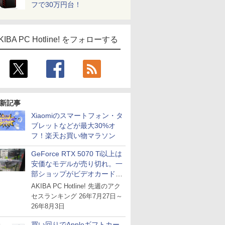
フで30万円台！
KIBA PC Hotline! をフォローする
新記事
Xiaomiのスマートフォン・タ
ブレットなどが最大30%オ
フ！楽天お買い物マラソン
GeForce RTX 5070 Ti以上は
安価なモデルが売り切れ。一
部ショップがビデオカードの
購入制限を実施したニュース
AKIBA PC Hotline! 先週のアク
が注目を集める
セスランキング 26年7月27日～
26年8月3日
買い回りでAppleギフトカー