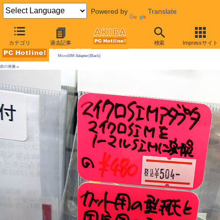
Powered by
Translate
AKIBA PC Hotline! 2010年7月10日号
カテゴリ
過去記事
検索
Impressサイト
今週見つけた新製品：モバイル機器/関連製品
MicroSIM Adapter(Black)
前の画像←