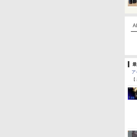
A
最
ア
【