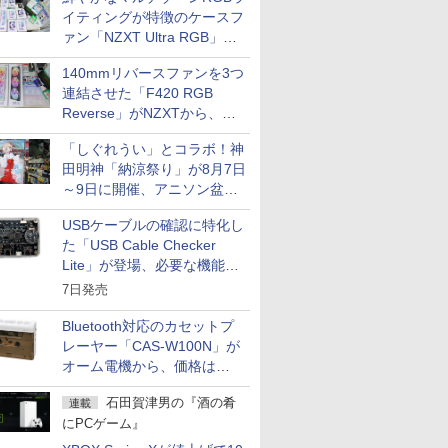
イティングが特徴のケースフ
ァン「NZXT Ultra RGB」が
発売、計8製品
140mmリバースファンを3つ
連結させた「F420 RGB
Reverse」がNZXTから、単
一フレーム採用
「しぐれうい」とコラボ！神
田明神「納涼祭り」が8月7日
～9日に開催、アニソン盆踊
りや屋台グルメなどもあり
USBケーブルの確認に特化し
た「USB Cable Checker
Lite」が登場、必要な機能を
凝縮しコンパクトに
7日発売
Bluetooth対応のカセットプ
レーヤー「CAS-W100N」が
オーム電機から、価格は
5,940円
石田賀津男の『酒の肴
連載
にPCゲーム』