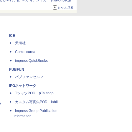
おしゃれ手帖 10月号。ジャカード織の北欧猫デ
ザイン
もっと見る
ICE
天海社
ス
Comic curea
impress QuickBooks
PUBFUN
パブファンセルフ
IPGネットワーク
TシャツPOD pTa.shop
カスタム写真集POD fabli
e
Impress Group Publication
Information