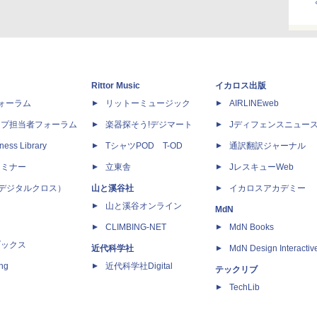
Rittor Music
イカロス出版
dフォーラム
リットーミュージック
AIRLINEweb
ップ担当者フォーラム
楽器探そう!デジマート
Jディフェンスニュー
ness Library
TシャツPOD T-OD
通訳翻訳ジャーナル
セミナー
立東舎
JレスキューWeb
 X（デジタルクロス）
山と溪谷社
イカロスアカデミー
山と溪谷オンライン
MdN
CLIMBING-NET
MdN Books
ブックス
近代科学社
MdN Design Interactiv
ing
近代科学社Digital
テックリブ
TechLib