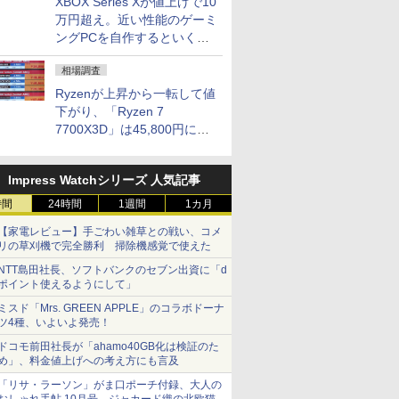
XBOX Series Xが値上げで10
万円超え。近い性能のゲーミ
ングPCを自作するといくら
になる？
相場調査
Ryzenが上昇から一転して値
下がり、「Ryzen 7
7700X3D」は45,800円に急
落し「Ryzen 7 7800X3D」
との価格逆転解消 [8月前半の
Impress Watchシリーズ 人気記事
CPU価格]
時間
24時間
1週間
1カ月
【家電レビュー】手ごわい雑草との戦い、コメ
リの草刈機で完全勝利 掃除機感覚で使えた
NTT島田社長、ソフトバンクのセブン出資に「d
ポイント使えるようにして」
ミスド「Mrs. GREEN APPLE」のコラボドーナ
ツ4種、いよいよ発売！
ドコモ前田社長が「ahamo40GB化は検証のた
め」、料金値上げへの考え方にも言及
「リサ・ラーソン」がま口ポーチ付録、大人の