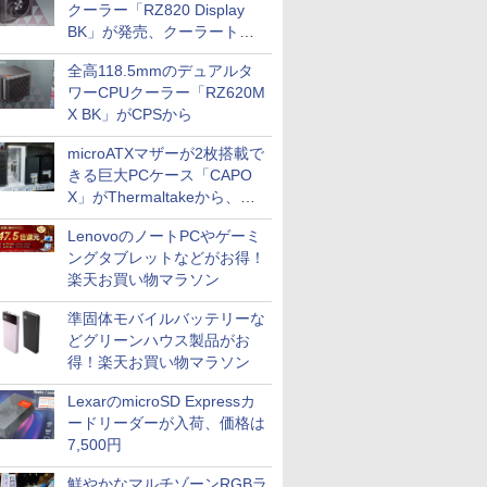
クーラー「RZ820 Display
BK」が発売、クーラートッ
プに5インチ液晶搭載
全高118.5mmのデュアルタ
ワーCPUクーラー「RZ620M
X BK」がCPSから
microATXマザーが2枚搭載で
きる巨大PCケース「CAPO
X」がThermaltakeから、カ
ラーは2色
LenovoのノートPCやゲーミ
ングタブレットなどがお得！
楽天お買い物マラソン
準固体モバイルバッテリーな
どグリーンハウス製品がお
得！楽天お買い物マラソン
LexarのmicroSD Expressカ
ードリーダーが入荷、価格は
7,500円
鮮やかなマルチゾーンRGBラ