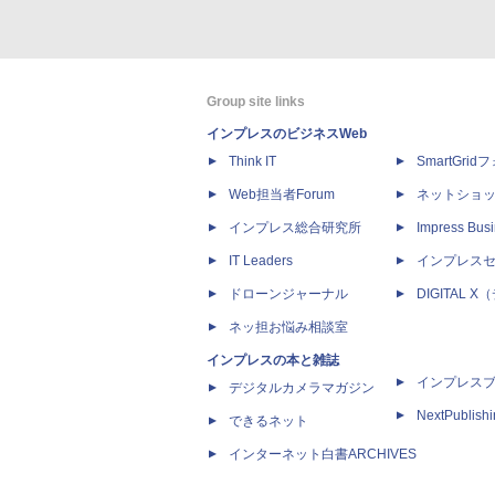
Group site links
インプレスのビジネスWeb
Think IT
SmartGri
Web担当者Forum
ネットショ
インプレス総合研究所
Impress Busi
IT Leaders
インプレス
ドローンジャーナル
DIGITAL
ネッ担お悩み相談室
インプレスの本と雑誌
インプレス
デジタルカメラマガジン
NextPublish
できるネット
インターネット白書ARCHIVES