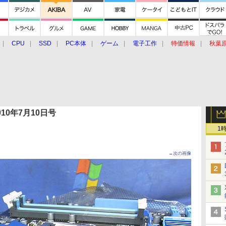
CPU
SSD
PC本体
ゲーム
電子工作
特価情報
秋葉
グルメ
イベント
価格動向
 2010年7月10日号
1
→次の画像