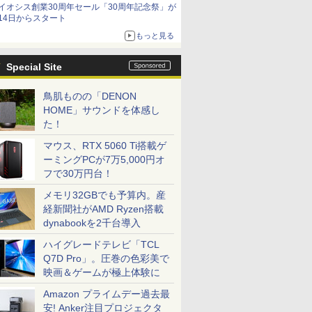
イオシス創業30周年セール「30周年記念祭」が
14日からスタート
もっと見る
Special Site
鳥肌ものの「DENON
HOME」サウンドを体感し
た！
マウス、RTX 5060 Ti搭載ゲ
ーミングPCが7万5,000円オ
フで30万円台！
メモリ32GBでも予算内。産
経新聞社がAMD Ryzen搭載
dynabookを2千台導入
ハイグレードテレビ「TCL
Q7D Pro」。圧巻の色彩美で
映画＆ゲームが極上体験に
Amazon プライムデー過去最
安! Anker注目プロジェクタ