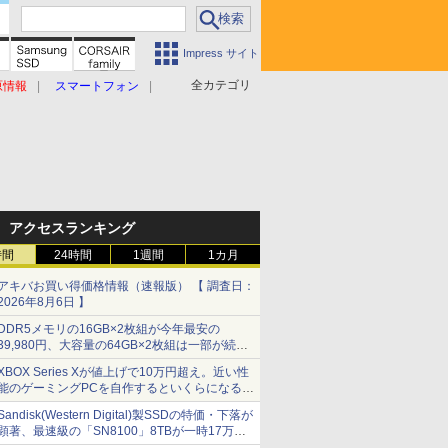
Impress サイト
全カテゴリ
原情報
スマートフォン
アクセスランキング
時間
24時間
1週間
1カ月
アキバお買い得価格情報（速報版） 【 調査日：
2026年8月6日 】
DDR5メモリの16GB×2枚組が今年最安の
39,980円、大容量の64GB×2枚組は一部が続騰
[8月前半のメモリ価格]
XBOX Series Xが値上げで10万円超え。近い性
能のゲーミングPCを自作するといくらになる？
【石田賀津男の『酒の肴にPCゲーム』】
Sandisk(Western Digital)製SSDの特価・下落が
顕著、最速級の「SN8100」8TBが一時17万円
割れ [8月前半のSSD価格]