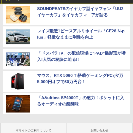
SOUNDPEATSのイヤカフ型イヤフォン「UU2
イヤーカフ」をイヤカフマニアが語る
レイズ鍛造1ピースアルミホイール「CE28 N-p
lus」軽量なままに剛性を向上
「ドスパラTV」の配信現場に“PAD”撮影班が潜
入!人気の秘訣に迫る!!
マウス、RTX 5060 Ti搭載ゲーミングPCが7万
5,000円オフで30万円台！
「A&ultima SP4000T」の魅力！ポケットに入
るオーディオの醍醐味
本サイトのご利用について
お問い合わせ