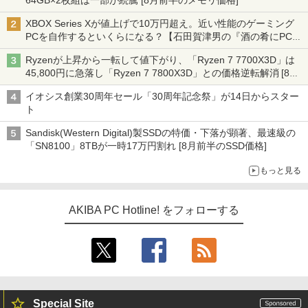
64GB×2枚組は一部が続騰 [8月前半のメモリ価格]
XBOX Series Xが値上げで10万円超え。近い性能のゲーミング
PCを自作するといくらになる？【石田賀津男の『酒の肴にPCゲ
ーム』】
Ryzenが上昇から一転して値下がり、「Ryzen 7 7700X3D」は
45,800円に急落し「Ryzen 7 7800X3D」との価格逆転解消 [8月
前半のCPU価格]
イオシス創業30周年セール「30周年記念祭」が14日からスター
ト
Sandisk(Western Digital)製SSDの特価・下落が顕著、最速級の
「SN8100」8TBが一時17万円割れ [8月前半のSSD価格]
もっと見る
AKIBA PC Hotline! をフォローする
Special Site