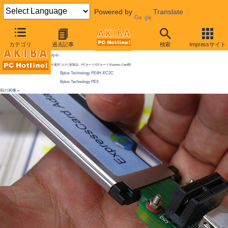
Powered by
Translate
AKIBA PC Hotline! 2010年7月10日号
カテゴリ
過去記事
検索
Impressサイト
ノートPC用の拡張カード外付けキットに廉価版登場、6千円〜、ビデオカードやSASカードが動
作中
今週見つけた新製品：PCカード/CFカード/Express Card類
Bplus Technology PE4H-EC2C
Bplus Technology PE3
前の画像←