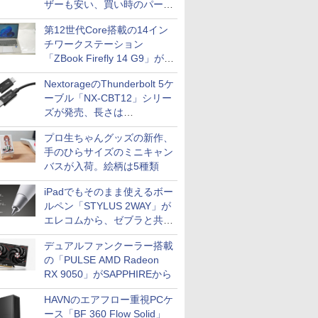
ザーも安い、買い時のパーツ
は？【8月7日(金)22時配信】
第12世代Core搭載の14イン
チワークステーション
「ZBook Firefly 14 G9」が
79,800円！秋葉原で中古PC
NextorageのThunderbolt 5ケ
セール
ーブル「NX-CBT12」シリー
ズが発売、長さは
30cm/50cm/1mの3種類
プロ生ちゃんグッズの新作、
手のひらサイズのミニキャン
バスが入荷。絵柄は5種類
iPadでもそのまま使えるボー
ルペン「STYLUS 2WAY」が
エレコムから、ゼブラと共同
開発
デュアルファンクーラー搭載
の「PULSE AMD Radeon
RX 9050」がSAPPHIREから
HAVNのエアフロー重視PCケ
ース「BF 360 Flow Solid」