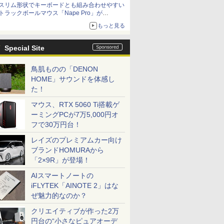
スリム形状でキーボードとも組み合わせやすい
トラックボールマウス「Nape Pro」が
Keychronから
もっと見る
Special Site
鳥肌ものの「DENON
HOME」サウンドを体感し
た！
マウス、RTX 5060 Ti搭載ゲ
ーミングPCが7万5,000円オ
フで30万円台！
レイズのプレミアムカー向け
ブランドHOMURAから
「2×9R」が登場！
AIスマートノートの
iFLYTEK「AINOTE 2」はな
ぜ魅力的なのか？
クリエイティブが作った2万
円台の“小さなピュアオーデ