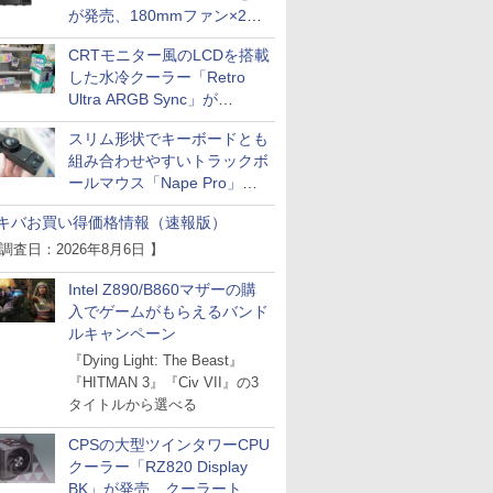
が発売、180mmファン×2搭
載
CRTモニター風のLCDを搭載
した水冷クーラー「Retro
Ultra ARGB Sync」が
Thermaltakeから
スリム形状でキーボードとも
組み合わせやすいトラックボ
ールマウス「Nape Pro」が
Keychronから
キバお買い得価格情報（速報版）
 調査日：2026年8月6日 】
Intel Z890/B860マザーの購
入でゲームがもらえるバンド
ルキャンペーン
『Dying Light: The Beast』
『HITMAN 3』『Civ VII』の3
タイトルから選べる
CPSの大型ツインタワーCPU
クーラー「RZ820 Display
BK」が発売、クーラートッ