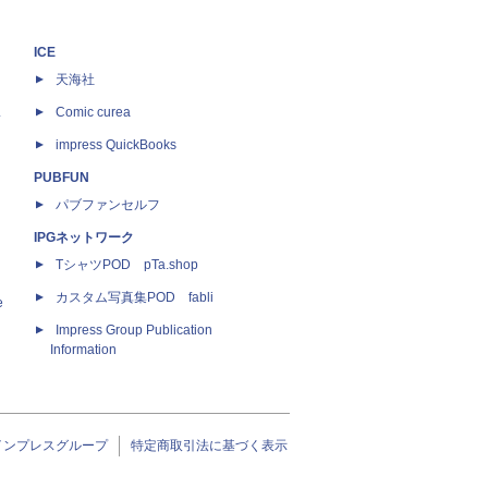
ICE
天海社
ス
Comic curea
impress QuickBooks
PUBFUN
パブファンセルフ
IPGネットワーク
TシャツPOD pTa.shop
カスタム写真集POD fabli
e
Impress Group Publication
Information
インプレスグループ
特定商取引法に基づく表示