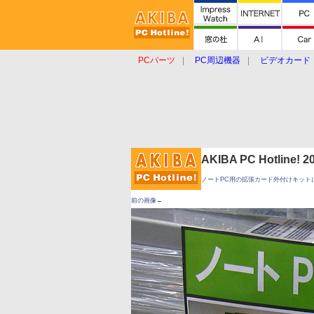
PCパーツ
PC周辺機器
ビデオカード
タブレット
おもしろグッズ
ショップ
AKIBA PC Hotline!
ノートPC用の拡張カード外付けキット
前の画像←