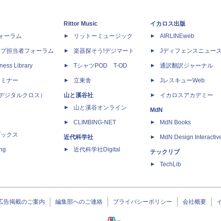
Rittor Music
イカロス出版
dフォーラム
リットーミュージック
AIRLINEweb
ップ担当者フォーラム
楽器探そう!デジマート
Jディフェンスニュー
ness Library
TシャツPOD T-OD
通訳翻訳ジャーナル
セミナー
立東舎
JレスキューWeb
 X（デジタルクロス）
山と溪谷社
イカロスアカデミー
山と溪谷オンライン
MdN
CLIMBING-NET
MdN Books
ブックス
近代科学社
MdN Design Interactiv
ing
近代科学社Digital
テックリブ
TechLib
広告掲載のご案内
編集部へのご連絡
プライバシーポリシー
会社概要