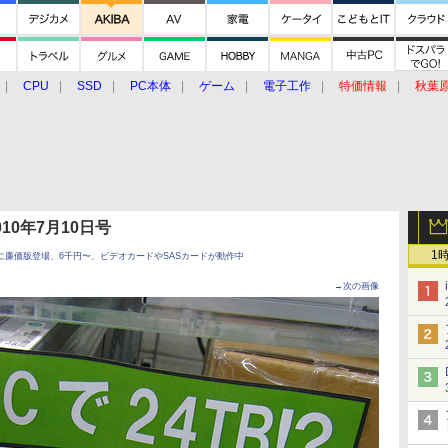
CPU
SSD
PC本体
ゲーム
電子工作
特価情報
秋葉
グルメ
イベント
価格動向
 2010年7月10日号
1
に廉価版登場、6千円〜、ビデオカードやSASカードが動作中
→次の画像