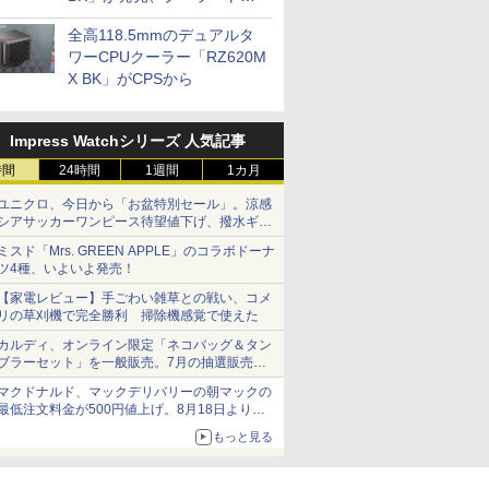
プに5インチ液晶搭載
全高118.5mmのデュアルタ
ワーCPUクーラー「RZ620M
X BK」がCPSから
Impress Watchシリーズ 人気記事
時間
24時間
1週間
1カ月
ユニクロ、今日から「お盆特別セール」。涼感
シアサッカーワンピース待望値下げ、撥水ギア
ショーツは1990円に
ミスド「Mrs. GREEN APPLE」のコラボドーナ
ツ4種、いよいよ発売！
【家電レビュー】手ごわい雑草との戦い、コメ
リの草刈機で完全勝利 掃除機感覚で使えた
カルディ、オンライン限定「ネコバッグ＆タン
ブラーセット」を一般販売。7月の抽選販売の
当選無効分
マクドナルド、マックデリバリーの朝マックの
最低注文料金が500円値上げ。8月18日より
1,500円から受付
もっと見る