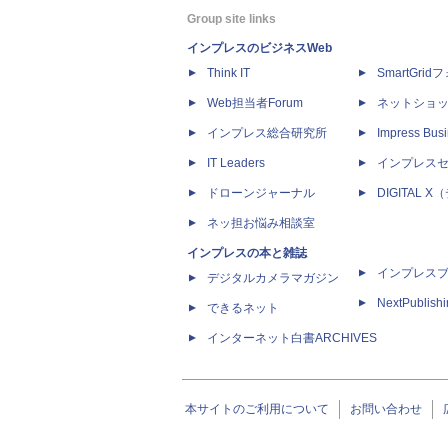
Group site links
インプレスのビジネスWeb
Think IT
SmartGri
Web担当者Forum
ネットショ
インプレス総合研究所
Impress Busi
IT Leaders
インプレス
ドローンジャーナル
DIGITAL
ネッ担お悩み相談室
インプレスの本と雑誌
インプレス
デジタルカメラマガジン
NextPublish
できるネット
インターネット白書ARCHIVES
本サイトのご利用について
お問い合わせ