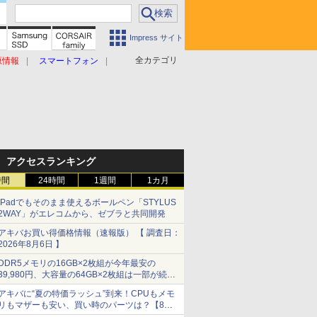
Impress サイト
全カテゴリ
原情報
スマートフォン
アクセスランキング
時間
24時間
1週間
1カ月
iPadでもそのまま使えるボールペン「STYLUS
2WAY」がエレコムから、ゼブラと共同開発
アキバお買い得価格情報（速報版） 【 調査日：
2026年8月6日 】
DDR5メモリの16GB×2枚組が今年最安の
39,980円、大容量の64GB×2枚組は一部が続騰
[8月前半のメモリ価格]
アキバに“夏の特価ラッシュ”到来！CPUもメモ
リもマザーも安い、買い時のパーツは？【8月7
日(金)22時配信】