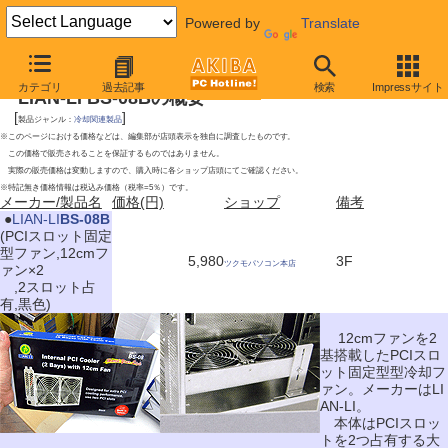
Powered by
Translate
2010年7月10日号
カテゴリ
過去記事
検索
Impressサイト
LIAN-LI BS-08Bの概要
[
]
製品ジャンル：
冷却関連製品
※このページにおける価格などは、編集部が店頭表示を独自に調査したものです。
この価格で販売されることを保証するものではありません。
実際の販売価格は変動しますので、購入時に各ショップ店頭にてご確認ください。
※特記無き価格情報は税込み価格（税率=5％）です。
メーカー/製品名
価格(円)
ショップ
備考
|
●
LIAN-LI
BS-08B
(PCIスロット固定
型ファン,12cmフ
5,980
3F
ツクモパソコン本店
ァン×2
,2スロット占
有,黒色)
12cmファンを2
基搭載したPCIスロ
ット固定型型冷却フ
ァン。メーカーはLI
AN-LI。
本体はPCIスロッ
トを2つ占有する大