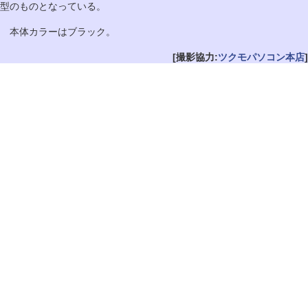
型のものとなっている。
本体カラーはブラック。
[撮影協力:
ツクモパソコン本店
]