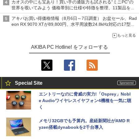
カオスの中にも宝あり！買い手の通販力も試される“ミニPC”の
世界を覗いてみよう 価格帯別に仕様や特徴を整理、11製品をピ
ックアップ text by 石川 ひさよし
アキバお買い得価格情報（8月6日～7日調査） お盆セール、Rad
eon RX 9070 XTが89,800円、水平周波数24.8kHz対応の17型モ
ニターが9,801円、暑さ指数連動セール ほか
もっと見る
AKIBA PC Hotline! をフォローする
Special Site
エントリーなのに脅威の実力!「Osprey」Nobl
e Audioワイヤレスイヤフォン4機種を一気に聴
く
メモリ32GBでも予算内。産経新聞社がAMD R
yzen搭載dynabookを2千台導入