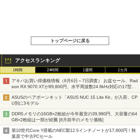
トップページに戻る
アクセスランキング
1時間
24時間
1週間
1カ月
アキバお買い得価格情報（8月6日～7日調査） お盆セール、Rad
eon RX 9070 XTが89,800円、水平周波数24.8kHz対応の17型モ
ニターが9,801円、暑さ指数連動セール ほか
ASUSのベアボーンキット「ASUS NUC 15 Lite Kit」が入荷、CP
U別に3モデル
DDR5メモリの16GB×2枚組が今年最安の39,980円、大容量の64
GB×2枚組は一部が続騰 [8月前半のメモリ価格]
第10世代Core Y搭載のNEC製12.5インチノートが17,800円！秋
葉原で中古PCセール