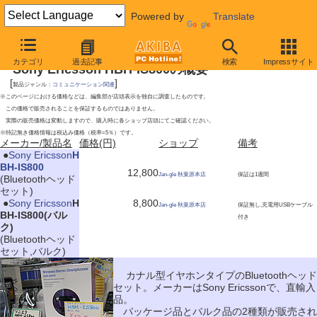
Powered by
Translate
2010年7月10日号
カテゴリ
過去記事
検索
Impressサイト
Sony Ericsson HBH-IS800の概要
[
]
製品ジャンル：
コミュニケーション関連
※このページにおける価格などは、編集部が店頭表示を独自に調査したものです。
この価格で販売されることを保証するものではありません。
実際の販売価格は変動しますので、購入時に各ショップ店頭にてご確認ください。
※特記無き価格情報は税込み価格（税率=5％）です。
メーカー/製品名
価格(円)
ショップ
備考
|
●
Sony Ericsson
H
BH-IS800
12,800
Jan-gle 秋葉原本店
保証は1週間
(Bluetoothヘッド
セット)
|
●
Sony Ericsson
H
8,800
Jan-gle 秋葉原本店
保証無し,充電用USBケーブル
BH-IS800(バル
付き
ク)
(Bluetoothヘッド
セット,バルク)
カナル型イヤホンタイプのBluetoothヘッド
セット。メーカーはSony Ericssonで、直輸入
品。
パッケージ品とバルク品の2種類が販売され