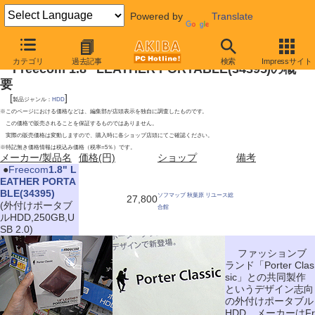
Powered by
Translate
2010年7月10日号
カテゴリ
過去記事
検索
Impressサイト
Freecom 1.8" LEATHER PORTABLE(34395)の概
要
[
]
製品ジャンル：
HDD
※このページにおける価格などは、編集部が店頭表示を独自に調査したものです。
この価格で販売されることを保証するものではありません。
実際の販売価格は変動しますので、購入時に各ショップ店頭にてご確認ください。
※特記無き価格情報は税込み価格（税率=5％）です。
メーカー/製品名
価格(円)
ショップ
備考
|
●
Freecom
1.8" L
EATHER PORTA
BLE(34395)
ソフマップ 秋葉原 リユース総
27,800
(外付けポータブ
合館
ルHDD,250GB,U
SB 2.0)
ファッションブ
ランド「Porter Clas
sic」との共同製作
というデザイン志向
の外付けポータブル
HDD。メーカーはFr