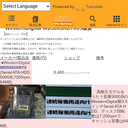
Powered by
Translate
2010年7月10日号
カテゴリ
過去記事
検索
Impressサイト
WesternDigital WD5003ABYXの概要
[
]
製品ジャンル：
HDD
※このページにおける価格などは、編集部が店頭表示を独自に調査したものです。
この価格で販売されることを保証するものではありません。
実際の販売価格は変動しますので、購入時に各ショップ店頭にてご確認ください。
※特記無き価格情報は税込み価格（税率=5％）です。
メーカー/製品名
価格(円)
ショップ
備考
|
●
WesternDigital
WD5003ABYX
(Serial ATA-HDD,
8,480
パソコンショップ アーク
500GB,7200rpm,
64MB)
高耐久モデルを
うたう容量500GBの
WesternDigital製3.5
インチSerial ATA-H
DD。ディスク回転
数は7,200rpmで、
キャッシュ容量は64
MB。