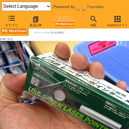
Powered by
Translate
AKIBA PC Hotline! 2010年7月17日号
カテゴリ
過去記事
検索
Impressサイト
今週見つけた新製品：そのほか
グリーンハウス LP-GL100US
[記事に戻る]