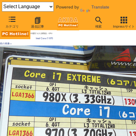
Powered by
Translate
AKIBA PC Hotline! 2010年7月17日号
カテゴリ
過去記事
検索
Impressサイト
Intel 6コア廉価版が日曜発売、9万円弱、「870S」「760」も発売、一部価格改定も
今週見つけた新製品：CPU
Intel Core i7-970
前の画像←