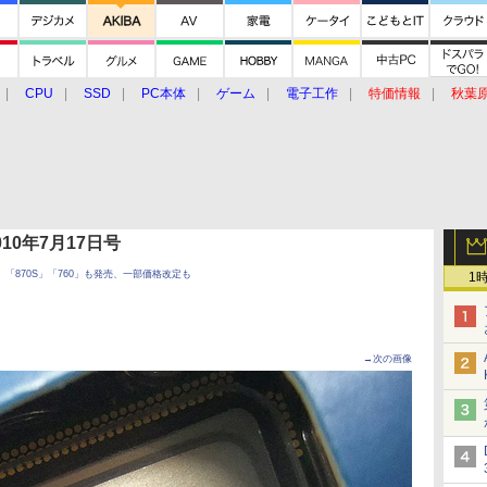
CPU
SSD
PC本体
ゲーム
電子工作
特価情報
秋葉
グルメ
イベント
価格動向
 2010年7月17日号
弱、「870S」「760」も発売、一部価格改定も
1
→次の画像