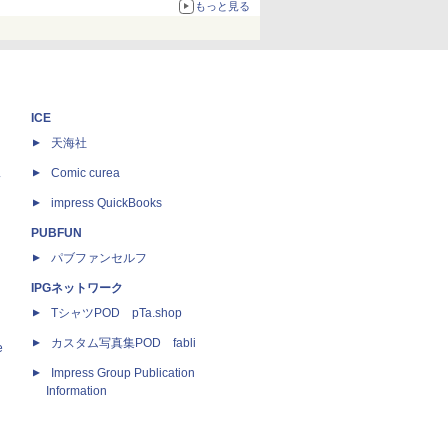
もっと見る
ICE
天海社
ス
Comic curea
impress QuickBooks
PUBFUN
パブファンセルフ
IPGネットワーク
TシャツPOD pTa.shop
カスタム写真集POD fabli
e
Impress Group Publication
Information