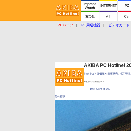
PCパーツ
PC周辺機器
ビデオカード
タブレット
おもしろグッズ
ショップ
AKIBA PC Hotline!
Intel 6コア廉価版が日曜発売、9万円
今週見つけた新製品：CPU
Intel Core i5-760
前の画像←