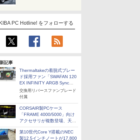
KIBA PC Hotline! をフォローする
新記事
Thermaltakeの着脱式ブレー
ド採用ファン「SWAFAN 120
EX INFINITY ARGB Sync」
に単品パッケージ
交換用リバースファンブレード
付属
CORSAIR製PCケース
「FRAME 4000/5000」向け
アクセサリが複数登場、天然
木製パネルや背面コネクタ対
第10世代Core Y搭載のNEC
応トレイなど
製12.5インチノートが17,800