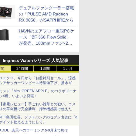
開発
デュアルファンクーラー搭載
の「PULSE AMD Radeon
RX 9050」がSAPPHIREから
HAVNのエアフロー重視PCケ
ース「BF 360 Flow Solid」
が発売、180mmファン×2搭
載
Impress Watchシリーズ 人気記事
時間
24時間
1週間
1カ月
ユニクロ、今日から「お盆特別セール」。涼感
シアサッカーワンピース待望値下げ、撥水ギア
ショーツは1990円に
ミスド「Mrs. GREEN APPLE」のコラボドーナ
ツ4種、いよいよ発売！
【家電レビュー】手ごわい雑草との戦い、コメ
リの草刈機で完全勝利 掃除機感覚で使えた
NTT島田社長、ソフトバンクのセブン出資に「d
ポイント使えるようにして」
KDDI、楽天へのローミングを9月末で終了