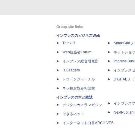
Group site links
インプレスのビジネスWeb
Think IT
SmartGri
Web担当者Forum
ネットショ
インプレス総合研究所
Impress Busi
IT Leaders
インプレス
ドローンジャーナル
DIGITAL
ネッ担お悩み相談室
インプレスの本と雑誌
インプレス
デジタルカメラマガジン
NextPublish
できるネット
インターネット白書ARCHIVES