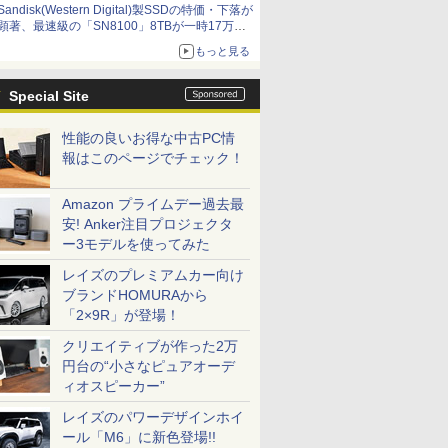
Sandisk(Western Digital)製SSDの特価・下落が
顕著、最速級の「SN8100」8TBが一時17万円
割れ [8月前半のSSD価格]
もっと見る
Special Site
性能の良いお得な中古PC情
報はこのページでチェック！
Amazon プライムデー過去最
安! Anker注目プロジェクタ
ー3モデルを使ってみた
レイズのプレミアムカー向け
ブランドHOMURAから
「2×9R」が登場！
クリエイティブが作った2万
円台の“小さなピュアオーデ
ィオスピーカー”
レイズのパワーデザインホイ
ール「M6」に新色登場!!