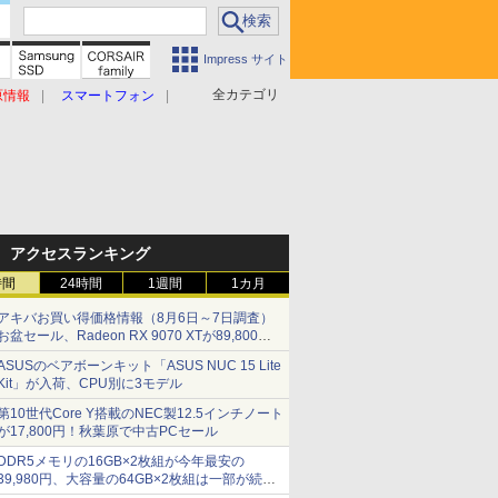
Impress サイト
全カテゴリ
原情報
スマートフォン
アクセスランキング
時間
24時間
1週間
1カ月
アキバお買い得価格情報（8月6日～7日調査）
お盆セール、Radeon RX 9070 XTが89,800
円、水平周波数24.8kHz対応の17型モニターが
ASUSのベアボーンキット「ASUS NUC 15 Lite
9,801円、暑さ指数連動セール ほか
Kit」が入荷、CPU別に3モデル
第10世代Core Y搭載のNEC製12.5インチノート
が17,800円！秋葉原で中古PCセール
DDR5メモリの16GB×2枚組が今年最安の
39,980円、大容量の64GB×2枚組は一部が続騰
[8月前半のメモリ価格]