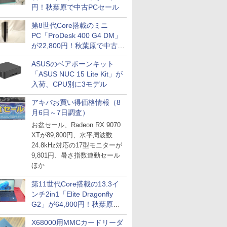
円！秋葉原で中古PCセール
第8世代Core搭載のミニ
PC「ProDesk 400 G4 DM」
が22,800円！秋葉原で中古
PCセール
ASUSのベアボーンキット
「ASUS NUC 15 Lite Kit」が
入荷、CPU別に3モデル
アキバお買い得価格情報（8
月6日～7日調査）
お盆セール、Radeon RX 9070
XTが89,800円、水平周波数
24.8kHz対応の17型モニターが
9,801円、暑さ指数連動セール
ほか
第11世代Core搭載の13.3イ
ンチ2in1「Elite Dragonfly
G2」が64,800円！秋葉原で
中古PCセール
X68000用MMCカードリーダ