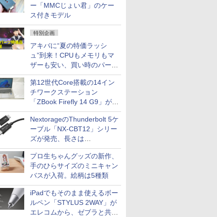
ー「MMCじょい君」のケー
ス付きモデル
特別企画
アキバに“夏の特価ラッシ
ュ”到来！CPUもメモリもマ
ザーも安い、買い時のパーツ
は？【8月7日(金)22時配信】
第12世代Core搭載の14イン
チワークステーション
「ZBook Firefly 14 G9」が
79,800円！秋葉原で中古PC
NextorageのThunderbolt 5ケ
セール
ーブル「NX-CBT12」シリー
ズが発売、長さは
30cm/50cm/1mの3種類
プロ生ちゃんグッズの新作、
手のひらサイズのミニキャン
バスが入荷。絵柄は5種類
iPadでもそのまま使えるボー
ルペン「STYLUS 2WAY」が
エレコムから、ゼブラと共同