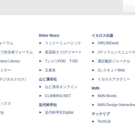
Rittor Music
イカロス出版
dフォーラム
リットーミュージック
AIRLINEweb
ップ担当者フォーラム
楽器探そう!デジマート
Jディフェンスニュー
ness Library
TシャツPOD T-OD
通訳翻訳ジャーナル
セミナー
立東舎
JレスキューWeb
 X（デジタルクロス）
山と溪谷社
イカロスアカデミー
山と溪谷オンライン
MdN
CLIMBING-NET
MdN Books
ブックス
近代科学社
MdN Design Interactiv
ing
近代科学社Digital
テックリブ
TechLib