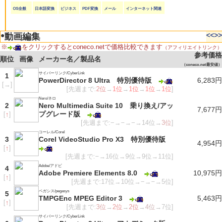
OS全般
日本語変換
ビジネス
PDF変換
メール
インターネット関連
●
<<
>>
動画編集
※
をクリックするとconeco.netで価格比較できます
（アフィリエイトリンク）
参考価格
順位
画像
メーカー名／製品名
（coneco.net最安値）
サイバーリンク/CyberLink
1
PowerDirector 8 Ultra 特別優待版
6,283円
[
→
]
[先週まで:
2位
→
1位
→
1位
→
1位
→
1位
]
Nero/ネロ
2
Nero Multimedia Suite 10 乗り換え/アッ
7,677円
プグレード版
[
↑
]
[先週まで:−→−→−→14位→
3位
]
コーレル/Corel
3
Corel VideoStudio Pro X3 特別優待版
4,954円
[
↑
]
[先週まで:−→16位→9位→9位→11位]
Adobe/アドビ
4
Adobe Premiere Elements 8.0
10,975円
[
↑
]
[先週まで:17位→10位→−→−→5位]
ペガシス/pegasys
5
TMPGEnc MPEG Editor 3
5,463円
[
↑
]
[先週まで:
3位
→
2位
→
2位
→
4位
→7位]
サイバーリンク/CyberLink