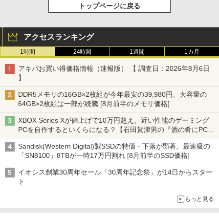
トップページに戻る
アクセスランキング
1時間
24時間
1週間
1カ月
アキバお買い得価格情報（速報版） 【 調査日：2026年8月6日
】
DDR5メモリの16GB×2枚組が今年最安の39,980円、大容量の
64GB×2枚組は一部が続騰 [8月前半のメモリ価格]
XBOX Series Xが値上げで10万円超え。近い性能のゲーミング
PCを自作するといくらになる？【石田賀津男の『酒の肴にPCゲ
ーム』】
Sandisk(Western Digital)製SSDの特価・下落が顕著、最速級の
「SN8100」8TBが一時17万円割れ [8月前半のSSD価格]
イオシス創業30周年セール「30周年記念祭」が14日からスター
ト
もっと見る