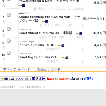
6
PowerDirector 8 Ultra アカデミック版
6,011円
[
↑
]
[先週まで:19位→7位→−→−→12位]
Adobe/アドビ
7
Adobe Premiere Pro CS4 for Win アッ
価格データなし
プグレード版
[
↑
]
[先週まで:7位→−→7位→−→−]
コーレル/Corel
8
Corel VideoStudio Pro X3 通常版
10,997円
[
↓
]
[先週まで:
4位
→
3位
→−→−→6位]
ジャングル/Jungle
9
Pinnacle Studio 14 HD
4,495円
[
↑
]
[先週まで:−→−→−→−→−]
コーレル/Corel
10
Corel Digital Studio 2010
7,500円
[
↑
]
[先週まで:−→−→−→−→−]
←前ページ
|
次ページ→：動画エンコード
※特記無き価格データは税込み価格（税率=5％）です。