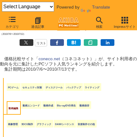
Powered by
Translate
【 2010年7月17日号 】
カテゴリ
過去記事
検索
Impressサイト
coneco.net人気ランキング（ソフト編）
（2010/7/6〜2010/7/13）
リスト
価格比較サイト「
coneco.net
（コネコネット）」が、サイト利用者の
動向を元に集計したPCソフト人気ランキングを紹介します。
集計期間は2010/7/6〜2010/7/13です。
PCゲーム
セキュリティ対策
ディスクツール
バックアップ
ライティング
動画エンコード
動画作成
Blu-ray/DVD再生
動画保存
動画編集
画像管理
3DCG制作
グラフィック
DAW/シーケンス
音楽制作その他