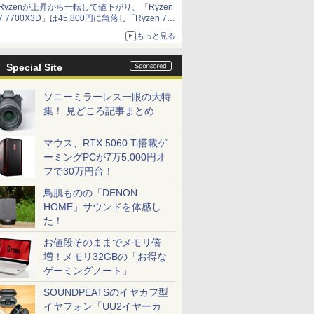
Ryzenが上昇から一転して値下がり、「Ryzen
7 7700X3D」は45,800円に急落し「Ryzen 7
7800X3D」との価格逆転解消 [8月前半のCPU
もっと見る
価格]
Special Site
ソニーミラーレス一眼の大特
集！ 見どころ記事まとめ
マウス、RTX 5060 Ti搭載ゲ
ーミングPCが7万5,000円オ
フで30万円台！
鳥肌ものの「DENON
HOME」サウンドを体感し
た！
お値段そのままでメモリ倍
増！メモリ32GBの「お得な
ゲーミングノート」
SOUNDPEATSのイヤカフ型
イヤフォン「UU2イヤーカ