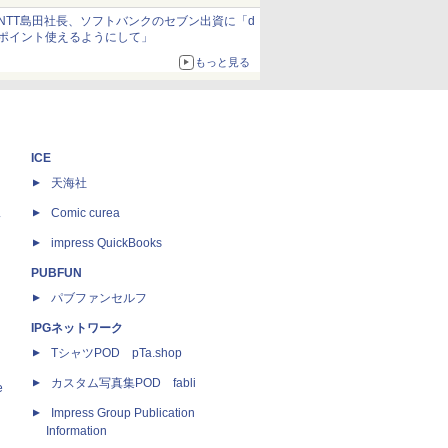
約1656kcal、総重量約527g！
NTT島田社長、ソフトバンクのセブン出資に「d
ポイント使えるようにして」
もっと見る
ICE
天海社
ス
Comic curea
impress QuickBooks
PUBFUN
パブファンセルフ
IPGネットワーク
TシャツPOD pTa.shop
カスタム写真集POD fabli
e
Impress Group Publication
Information