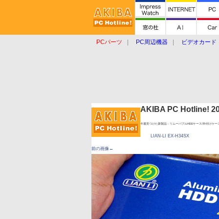
PCパーツ
PC周辺機器
ビデオカード
タブレット
おもしろグッズ
ショップ
AKIBA PC Hotline!
今週見つけた新製品：リムーバブルHDDケース/外付けケー
LIAN-LI EX-H34SX
前の画像←