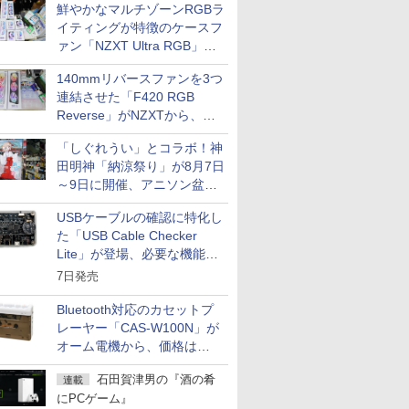
鮮やかなマルチゾーンRGBラ
イティングが特徴のケースフ
ァン「NZXT Ultra RGB」が
発売、計8製品
140mmリバースファンを3つ
連結させた「F420 RGB
Reverse」がNZXTから、単
一フレーム採用
「しぐれうい」とコラボ！神
田明神「納涼祭り」が8月7日
～9日に開催、アニソン盆踊
りや屋台グルメなどもあり
USBケーブルの確認に特化し
た「USB Cable Checker
Lite」が登場、必要な機能を
凝縮しコンパクトに
7日発売
Bluetooth対応のカセットプ
レーヤー「CAS-W100N」が
オーム電機から、価格は
5,940円
石田賀津男の『酒の肴
連載
にPCゲーム』