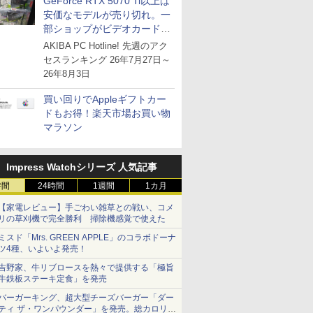
GeForce RTX 5070 Ti以上は
安価なモデルが売り切れ。一
部ショップがビデオカードの
購入制限を実施したニュース
AKIBA PC Hotline! 先週のアク
が注目を集める
セスランキング 26年7月27日～
26年8月3日
買い回りでAppleギフトカー
ドもお得！楽天市場お買い物
マラソン
Impress Watchシリーズ 人気記事
時間
24時間
1週間
1カ月
【家電レビュー】手ごわい雑草との戦い、コメ
リの草刈機で完全勝利 掃除機感覚で使えた
ミスド「Mrs. GREEN APPLE」のコラボドーナ
ツ4種、いよいよ発売！
吉野家、牛リブロースを熱々で提供する「極旨
牛鉄板ステーキ定食」を発売
バーガーキング、超大型チーズバーガー「ダー
ティ ザ・ワンパウンダー」を発売。総カロリー