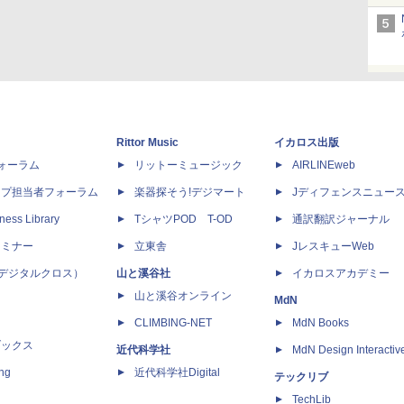
Rittor Music
イカロス出版
dフォーラム
リットーミュージック
AIRLINEweb
ップ担当者フォーラム
楽器探そう!デジマート
Jディフェンスニュー
ness Library
TシャツPOD T-OD
通訳翻訳ジャーナル
セミナー
立東舎
JレスキューWeb
 X（デジタルクロス）
山と溪谷社
イカロスアカデミー
山と溪谷オンライン
MdN
CLIMBING-NET
MdN Books
ブックス
近代科学社
MdN Design Interactiv
ing
近代科学社Digital
テックリブ
TechLib