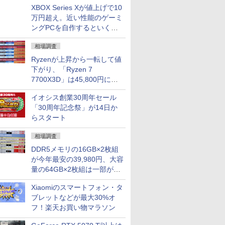
XBOX Series Xが値上げで10
万円超え。近い性能のゲーミ
ングPCを自作するといくら
になる？
相場調査
Ryzenが上昇から一転して値
下がり、「Ryzen 7
7700X3D」は45,800円に急
落し「Ryzen 7 7800X3D」
イオシス創業30周年セール
との価格逆転解消 [8月前半の
「30周年記念祭」が14日か
CPU価格]
らスタート
相場調査
DDR5メモリの16GB×2枚組
が今年最安の39,980円、大容
量の64GB×2枚組は一部が続
騰 [8月前半のメモリ価格]
Xiaomiのスマートフォン・タ
ブレットなどが最大30%オ
フ！楽天お買い物マラソン