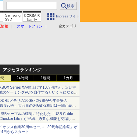
Impress サイト
全カテゴリ
原情報
スマートフォン
アクセスランキング
時間
24時間
1週間
1カ月
XBOX Series Xが値上げで10万円超え。近い性
能のゲーミングPCを自作するといくらになる？
【石田賀津男の『酒の肴にPCゲーム』】
DDR5メモリの16GB×2枚組が今年最安の
39,980円、大容量の64GB×2枚組は一部が続騰
[8月前半のメモリ価格]
USBケーブルの確認に特化した「USB Cable
Checker Lite」が登場、必要な機能を凝縮しコ
ンパクトに 7日発売
イオシス創業30周年セール「30周年記念祭」が
14日からスタート