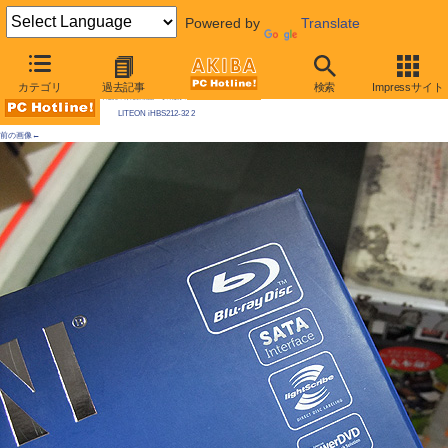
Powered by
Translate
AKIBA PC Hotline! 2010年7月31日号
カテゴリ
過去記事
検索
Impressサイト
今週見つけた新製品：そのほかのドライブ類
LITEON iHBS212-32 2
前の画像←