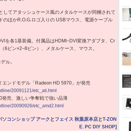
としてアタッシュケース風のメタルケースが同梱されて
ほかR.O.G.ロゴ入りの USBマウス、電源ケーブル
、DVIを各1基装備。付属品はHDMI−DVI変換アダプタ、Cr
ブル（6ピン×2−8ピン）、メタルケース、マウス。
モデル。
イエンドモデル「Radeon HD 5970」が発売
otline/20091121/etc_ati.html
 5870発売、激しい争奪戦で強い品薄
/hotline/20090926/etc_amd2.html
パソコンショップ アーク
と
フェイス 秋葉原本店
と
T-ZON
E. PC DIY SHOP
]