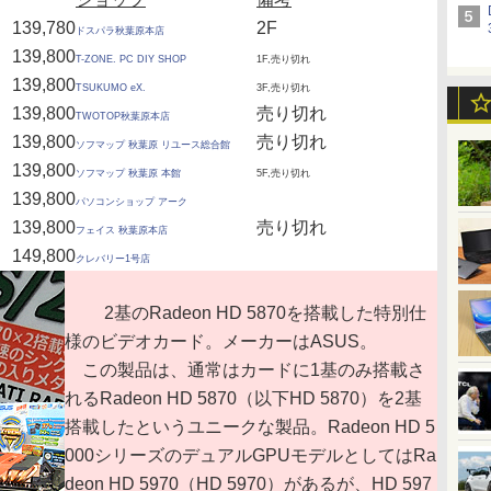
139,780
2F
ドスパラ秋葉原本店
139,800
T-ZONE. PC DIY SHOP
1F,売り切れ
139,800
TSUKUMO eX.
3F,売り切れ
139,800
売り切れ
TWOTOP秋葉原本店
139,800
売り切れ
ソフマップ 秋葉原 リユース総合館
139,800
ソフマップ 秋葉原 本館
5F,売り切れ
139,800
パソコンショップ アーク
139,800
売り切れ
フェイス 秋葉原本店
149,800
クレバリー1号店
2基のRadeon HD 5870を搭載した特別仕
様のビデオカード。メーカーはASUS。
この製品は、通常はカードに1基のみ搭載さ
れるRadeon HD 5870（以下HD 5870）を2基
搭載したというユニークな製品。Radeon HD 5
000シリーズのデュアルGPUモデルとしてはRa
deon HD 5970（HD 5970）があるが、HD 597