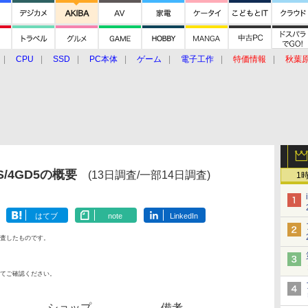
CPU
SSD
PC本体
ゲーム
電子工作
特価情報
秋葉
グルメ
イベント
価格動向
IS/4GD5の概要
(13日調査/一部14日調査)
1
はてブ
note
LinkedIn
査したものです。
てご確認ください。
ショップ
備考