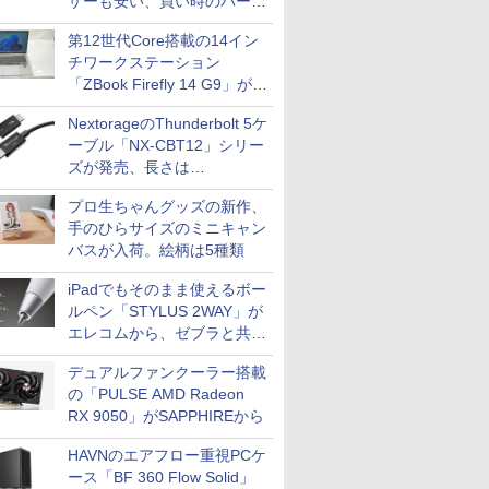
ザーも安い、買い時のパーツ
は？【8月7日(金)22時配信】
第12世代Core搭載の14イン
チワークステーション
「ZBook Firefly 14 G9」が
79,800円！秋葉原で中古PC
NextorageのThunderbolt 5ケ
セール
ーブル「NX-CBT12」シリー
ズが発売、長さは
30cm/50cm/1mの3種類
プロ生ちゃんグッズの新作、
手のひらサイズのミニキャン
バスが入荷。絵柄は5種類
iPadでもそのまま使えるボー
ルペン「STYLUS 2WAY」が
エレコムから、ゼブラと共同
開発
デュアルファンクーラー搭載
の「PULSE AMD Radeon
RX 9050」がSAPPHIREから
HAVNのエアフロー重視PCケ
ース「BF 360 Flow Solid」