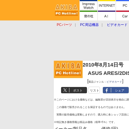
PCパーツ
PC周辺機器
ビデオカード
タブレット
おもしろグッズ
ショップ
2010年8月14日号
ASUS ARES/2D
[
]
製品ジャンル：
ビデオカード
ポスト
リスト
シェア
※このページにおける価格などは、編集部が店頭表示を独自に調
この価格で販売されることを保証するものではありません。
実際の販売価格は変動しますので、購入時に各ショップ店頭に
※特記無き価格情報は税込み価格（税率=5％）です。
メーカー/製品名
価格(円)