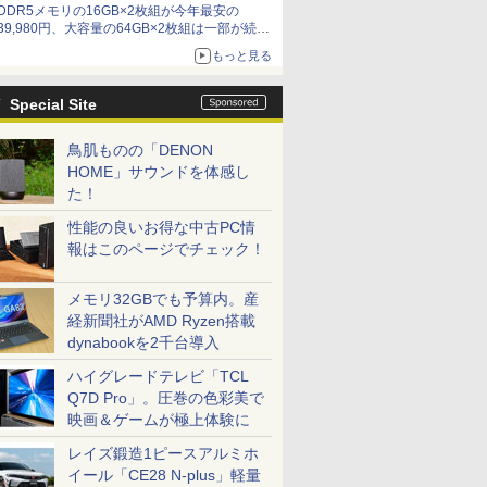
DDR5メモリの16GB×2枚組が今年最安の
39,980円、大容量の64GB×2枚組は一部が続騰
[8月前半のメモリ価格]
もっと見る
Special Site
鳥肌ものの「DENON
HOME」サウンドを体感し
た！
性能の良いお得な中古PC情
報はこのページでチェック！
メモリ32GBでも予算内。産
経新聞社がAMD Ryzen搭載
dynabookを2千台導入
ハイグレードテレビ「TCL
Q7D Pro」。圧巻の色彩美で
映画＆ゲームが極上体験に
レイズ鍛造1ピースアルミホ
イール「CE28 N-plus」軽量