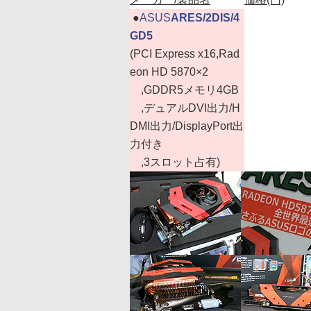
|
●
ASUS
ARES/2DIS/4
GD5
(PCI Express x16,Rad
eon HD 5870×2
,GDDR5メモリ4GB
,デュアルDVI出力/H
DMI出力/DisplayPort出
力付き
,3スロット占有)