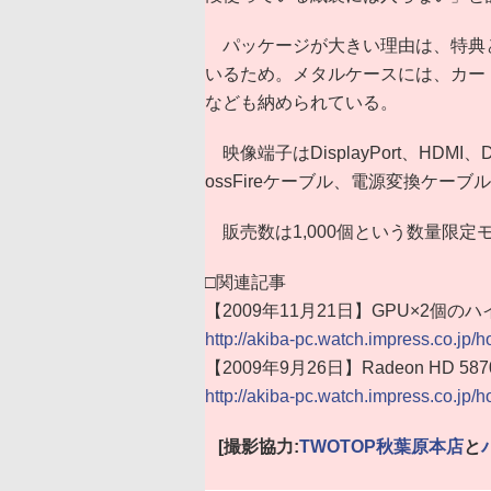
パッケージが大きい理由は、特典
いるため。メタルケースには、カードの
なども納められている。
映像端子はDisplayPort、HDMI
ossFireケーブル、電源変換ケー
販売数は1,000個という数量限定
□関連記事
【2009年11月21日】GPU×2個のハ
http://akiba-pc.watch.impress.co.jp/h
【2009年9月26日】Radeon HD
http://akiba-pc.watch.impress.co.jp
[撮影協力:
TWOTOP秋葉原本店
と