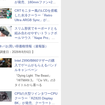
が発売、180mmファン×2搭
載
CRTモニター風のLCDを搭載
した水冷クーラー「Retro
Ultra ARGB Sync」が
Thermaltakeから
スリム形状でキーボードとも
組み合わせやすいトラックボ
ICE
ールマウス「Nape Pro」が
天海社
Keychronから
キバお買い得価格情報（速報版）
ス
Comic curea
 調査日：2026年8月6日 】
impress QuickBooks
Intel Z890/B860マザーの購
PUBFUN
入でゲームがもらえるバンド
パブファンセルフ
ルキャンペーン
IPGネットワーク
『Dying Light: The Beast』
TシャツPOD pTa.shop
『HITMAN 3』『Civ VII』の3
タイトルから選べる
カスタム写真集POD fabli
ve
Impress Group Publication Informa
CPSの大型ツインタワーCPU
tion
クーラー「RZ820 Display
BK」が発売、クーラートッ