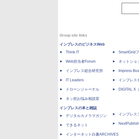
Group site links
インプレスのビジネスWeb
Think IT
SmartGri
Web担当者Forum
ネットショ
インプレス総合研究所
Impress Bus
IT Leaders
インプレス
ドローンジャーナル
DIGITAL
ネッ担お悩み相談室
インプレスの本と雑誌
インプレス
デジタルカメラマガジン
NextPublish
できるネット
インターネット白書ARCHIVES