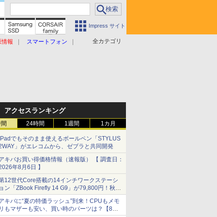
Impress サイト
全カテゴリ
原情報
スマートフォン
アクセスランキング
時間
24時間
1週間
1カ月
iPadでもそのまま使えるボールペン「STYLUS
2WAY」がエレコムから、ゼブラと共同開発
アキバお買い得価格情報（速報版） 【 調査日：
2026年8月6日 】
第12世代Core搭載の14インチワークステーシ
ョン「ZBook Firefly 14 G9」が79,800円！秋葉
原で中古PCセール
アキバに“夏の特価ラッシュ”到来！CPUもメモ
リもマザーも安い、買い時のパーツは？【8月7
日(金)22時配信】