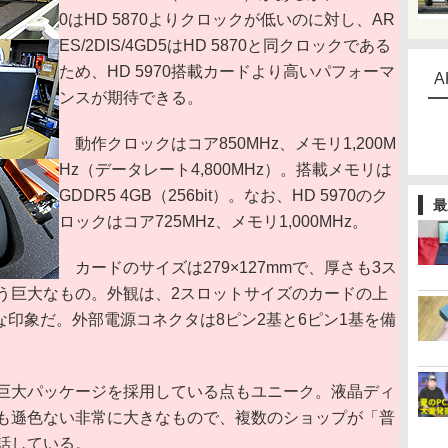
0はHD 5870よりクロックが低いのに対し、AR
ES/2DIS/4GD5はHD 5870と同クロックである
ため、HD 5970搭載カードより高いパフォーマ
A
ンスが期待できる。
動作クロックはコア850MHz、メモリ1,200M
Hz（データレート4,800MHz）。搭載メモリは
GDDR5 4GB（256bit）。なお、HD 5970のク
最
ロックはコア725MHz、メモリ1,000MHz。
カードのサイズは279×127mmで、厚さも3ス
う巨大なもの。外観は、2スロットサイズのカードの上
な印象だ。外部電源コネクタは8ピン2基と6ピン1基を備
巨大パッケージを採用している点もユニーク。液晶ディ
も遜色ない非常に大きなもので、複数のショップが「普
話している。