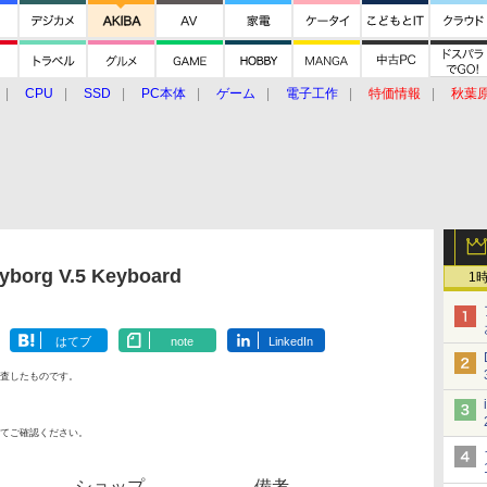
CPU
SSD
PC本体
ゲーム
電子工作
特価情報
秋葉
グルメ
イベント
価格動向
borg V.5 Keyboard
1
はてブ
note
LinkedIn
査したものです。
てご確認ください。
ショップ
備考