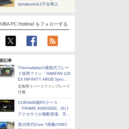
dynabookを2千台導入
impress QuickBooks
PUBFUN
パブファンセルフ
KIBA PC Hotline! をフォローする
IPGネットワーク
TシャツPOD pTa.shop
カスタム写真集POD fabli
ve
Impress Group Publication Informa
tion
新記事
Thermaltakeの着脱式ブレー
ド採用ファン「SWAFAN 120
EX INFINITY ARGB Sync」
に単品パッケージ
交換用リバースファンブレード
付属
CORSAIR製PCケース
「FRAME 4000/5000」向け
アクセサリが複数登場、天然
木製パネルや背面コネクタ対
第10世代Core Y搭載のNEC
応トレイなど