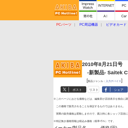
PCパーツ
PC周辺機器
ビデオカード
タブレット
おもしろグッズ
ショップ
2010年8月21日号
-新製品- Saitek Cy
[
]
製品ジャンル：
入力デバイス
ポスト
リスト
シェア
※このページにおける価格などは、編集部が店頭表示を独自に調
この価格で販売されることを保証するものではありません。
実際の販売価格は変動しますので、購入時に各ショップ店頭に
※特記無き価格情報は税込み価格（税率=5％）です。
メーカー/製品名
価格(円)