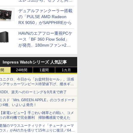
エレコムから、ゼブラと共同
開発
デュアルファンクーラー搭載
の「PULSE AMD Radeon
RX 9050」がSAPPHIREから
HAVNのエアフロー重視PCケ
ース「BF 360 Flow Solid」
が発売、180mmファン×2搭
載
Impress Watchシリーズ 人気記事
時間
24時間
1週間
1カ月
ユニクロ、今日から「お盆特別セール」。涼感
シアサッカーワンピース待望値下げ、撥水ギア
ショーツは1990円に
KDDI、楽天へのローミングを9月末で終了
ミスド「Mrs. GREEN APPLE」のコラボドーナ
ツ4種、いよいよ発売！
【家電レビュー】手ごわい雑草との戦い、コメ
リの草刈機で完全勝利 掃除機感覚で使えた
老舗のマウスユーティリティ「チューチューマ
ウス」がAIの力を借りて15年ぶりに復活／64bit