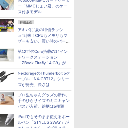
X68000用MMCカードリーダ
ー「MMCじょい君」のケー
ス付きモデル
特別企画
アキバに“夏の特価ラッシ
ュ”到来！CPUもメモリもマ
ザーも安い、買い時のパーツ
は？【8月7日(金)22時配信】
第12世代Core搭載の14イン
チワークステーション
「ZBook Firefly 14 G9」が
79,800円！秋葉原で中古PC
NextorageのThunderbolt 5ケ
セール
ーブル「NX-CBT12」シリー
ズが発売、長さは
30cm/50cm/1mの3種類
プロ生ちゃんグッズの新作、
手のひらサイズのミニキャン
バスが入荷。絵柄は5種類
iPadでもそのまま使えるボー
ルペン「STYLUS 2WAY」が