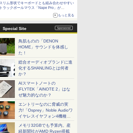
スリム形状でキーボードとも組み合わせやすい
トラックボールマウス「Nape Pro」が
Keychronから
もっと見る
Special Site
鳥肌ものの「DENON
HOME」サウンドを体感し
た！
総合オーディオブランドに進
化するSHANLINGとは何者
か？
AIスマートノートの
iFLYTEK「AINOTE 2」はな
ぜ魅力的なのか？
エントリーなのに脅威の実
力!「Osprey」Noble Audioワ
ICE
イヤレスイヤフォン4機種を
天海社
一気に聴く
メモリ32GBでも予算内。産
ス
Comic curea
経新聞社がAMD Ryzen搭載