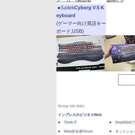
|
●
Saitek
Cyborg V.5 K
eyboard
(ゲーマー向け英語キー
ボード,USB)
Group site links
インプレスのビジネスWeb
Think IT
SmartGri
Web担当者Forum
ネットショ