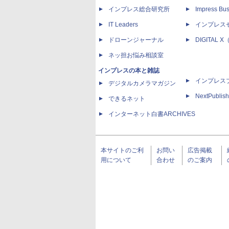
インプレス総合研究所
Impress Bus
IT Leaders
インプレス
ドローンジャーナル
DIGITAL
ネッ担お悩み相談室
インプレスの本と雑誌
インプレス
デジタルカメラマガジン
NextPublish
できるネット
インターネット白書ARCHIVES
本サイトのご利
お問い
広告掲載
用について
合わせ
のご案内