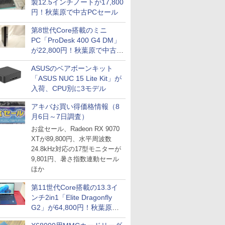
製12.5インチノートが17,800
円！秋葉原で中古PCセール
第8世代Core搭載のミニ
PC「ProDesk 400 G4 DM」
が22,800円！秋葉原で中古
PCセール
ASUSのベアボーンキット
「ASUS NUC 15 Lite Kit」が
入荷、CPU別に3モデル
アキバお買い得価格情報（8
月6日～7日調査）
お盆セール、Radeon RX 9070
XTが89,800円、水平周波数
24.8kHz対応の17型モニターが
9,801円、暑さ指数連動セール
ほか
第11世代Core搭載の13.3イ
ンチ2in1「Elite Dragonfly
G2」が64,800円！秋葉原で
中古PCセール