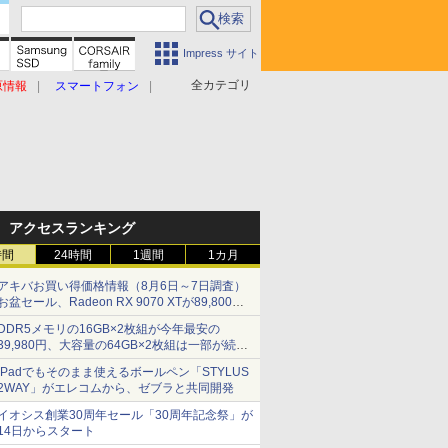
Impress サイト
全カテゴリ
原情報
スマートフォン
アクセスランキング
時間
24時間
1週間
1カ月
アキバお買い得価格情報（8月6日～7日調査）
お盆セール、Radeon RX 9070 XTが89,800
円、水平周波数24.8kHz対応の17型モニターが
DDR5メモリの16GB×2枚組が今年最安の
9,801円、暑さ指数連動セール ほか
39,980円、大容量の64GB×2枚組は一部が続騰
[8月前半のメモリ価格]
iPadでもそのまま使えるボールペン「STYLUS
2WAY」がエレコムから、ゼブラと共同開発
イオシス創業30周年セール「30周年記念祭」が
14日からスタート