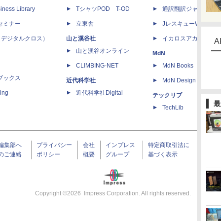
iness Library
TシャツPOD T-OD
通訳翻訳ジャーナル
セミナー
立東舎
JレスキューWeb
 X（デジタルクロス）
山と溪谷社
イカロスアカデミー
A
山と溪谷オンライン
MdN
CLIMBING-NET
MdN Books
ブックス
近代科学社
MdN Design Interacti
ing
近代科学社Digital
テックリブ
最
TechLib
編集部へ
プライバシー
会社
インプレス
特定商取引法に
のご連絡
ポリシー
概要
グループ
基づく表示
Copyright ©
2026
Impress Corporation. All rights reserved.