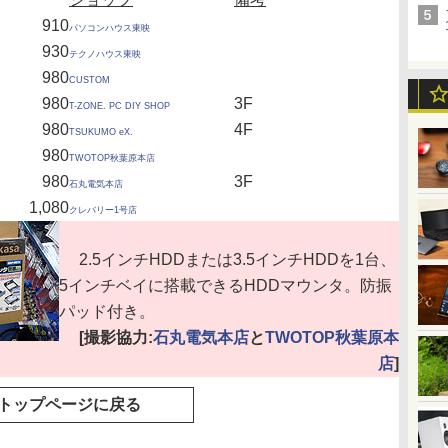
910
パソコンハウス東映
930
テクノハウス東映
980
CUSTOM
980
3F
T-ZONE. PC DIY SHOP
980
4F
TSUKUMO eX.
980
TWOTOP秋葉原本店
980
3F
石丸電気本店
1,080
クレバリー1号店
2.5インチHDDまたは3.5インチHDDを1台、
5インチベイに搭載できるHDDマウンタ。防振
パッド付き。
[撮影協力:
石丸電気本店
と
TWOTOP秋葉原本
店
]
トップページに戻る