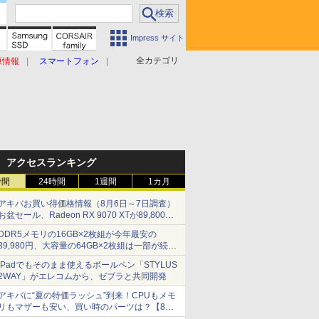
Impress サイト
全カテゴリ
原情報
スマートフォン
アクセスランキング
時間
24時間
1週間
1カ月
アキバお買い得価格情報（8月6日～7日調査）
お盆セール、Radeon RX 9070 XTが89,800
円、水平周波数24.8kHz対応の17型モニターが
DDR5メモリの16GB×2枚組が今年最安の
9,801円、暑さ指数連動セール ほか
39,980円、大容量の64GB×2枚組は一部が続騰
[8月前半のメモリ価格]
iPadでもそのまま使えるボールペン「STYLUS
2WAY」がエレコムから、ゼブラと共同開発
アキバに“夏の特価ラッシュ”到来！CPUもメモ
リもマザーも安い、買い時のパーツは？【8月7
日(金)22時配信】