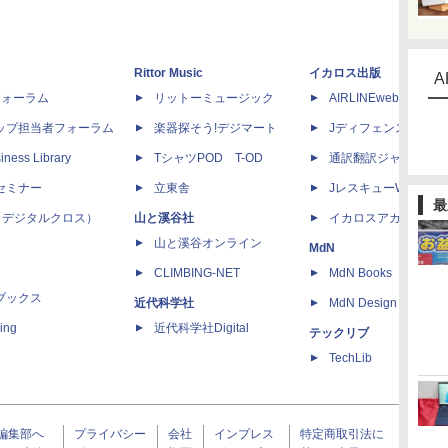
Rittor Music
イカロス出版
A
dフォーラム
リットーミュージック
AIRLINEweb
ップ担当者フォーラム
楽器探そう!デジマート
Jディフェンスニュー
iness Library
TシャツPOD T-OD
通訳翻訳ジャーナル
セミナー
立東舎
JレスキューWeb
最
 X（デジタルクロス）
山と溪谷社
イカロスアカデミー
山と溪谷オンライン
MdN
CLIMBING-NET
MdN Books
ブックス
近代科学社
MdN Design Interacti
ing
近代科学社Digital
テックリブ
TechLib
編集部へ
プライバシー
会社
インプレス
特定商取引法に