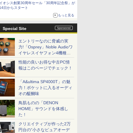
イオシス創業30周年セール「30周年記念祭」が
14日からスタート
もっと見る
Special Site
エントリーなのに脅威の実
力!「Osprey」Noble Audioワ
イヤレスイヤフォン4機種を
一気に聴く
性能の良いお得な中古PC情
報はこのページでチェック！
「A&ultima SP4000T」の魅
力！ポケットに入るオーディ
オの醍醐味
鳥肌ものの「DENON
HOME」サウンドを体感し
た！
クリエイティブが作った2万
円台の“小さなピュアオーデ