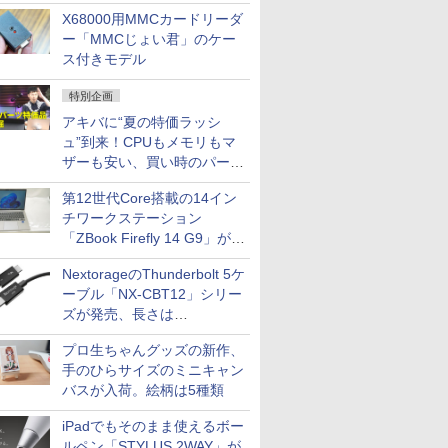
中古PCセール
X68000用MMCカードリーダ
ー「MMCじょい君」のケー
ス付きモデル
特別企画
アキバに“夏の特価ラッシ
ュ”到来！CPUもメモリもマ
ザーも安い、買い時のパーツ
は？【8月7日(金)22時配信】
第12世代Core搭載の14イン
チワークステーション
「ZBook Firefly 14 G9」が
79,800円！秋葉原で中古PC
NextorageのThunderbolt 5ケ
セール
ーブル「NX-CBT12」シリー
ズが発売、長さは
30cm/50cm/1mの3種類
プロ生ちゃんグッズの新作、
手のひらサイズのミニキャン
バスが入荷。絵柄は5種類
iPadでもそのまま使えるボー
ルペン「STYLUS 2WAY」が