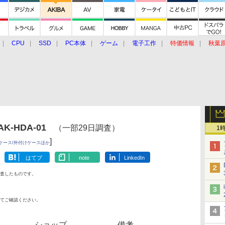
CPU
SSD
PC本体
ゲーム
電子工作
特価情報
秋葉
グルメ
イベント
価格動向
K-HDA-01
（一部29日調査）
1
]
ケース/外付けケースほか
はてブ
note
LinkedIn
査したものです。
てご確認ください。
ショップ
備考