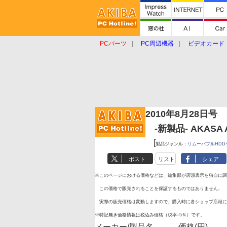
PCパーツ
PC周辺機器
ビデオカード
タブレット
おもしろグッズ
ショップ
2010年8月28日号
-新製品- AKASA A
[
製品ジャンル：
リムーバブルHDD
ポスト
リスト
シェア
※このページにおける価格などは、編集部が店頭表示を独自に調
この価格で販売されることを保証するものではありません。
実際の販売価格は変動しますので、購入時に各ショップ店頭に
※特記無き価格情報は税込み価格（税率=5％）です。
メーカー/製品名
価格(円)