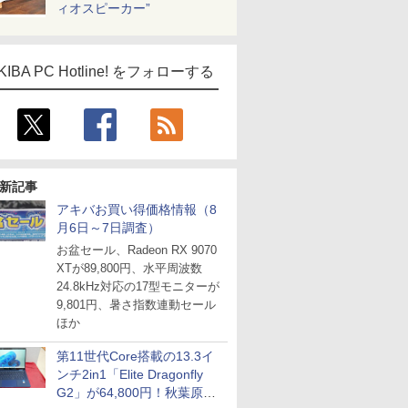
ィオスピーカー”
ICE
KIBA PC Hotline! をフォローする
天海社
ス
Comic curea
impress QuickBooks
PUBFUN
新記事
パブファンセルフ
アキバお買い得価格情報（8
IPGネットワーク
月6日～7日調査）
TシャツPOD pTa.shop
お盆セール、Radeon RX 9070
XTが89,800円、水平周波数
カスタム写真集POD fabli
ve
24.8kHz対応の17型モニターが
Impress Group Publication Informa
9,801円、暑さ指数連動セール
tion
ほか
第11世代Core搭載の13.3イ
ンチ2in1「Elite Dragonfly
G2」が64,800円！秋葉原で