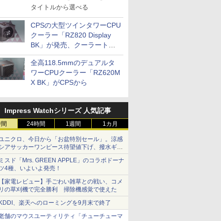
タイトルから選べる
CPSの大型ツインタワーCPU
クーラー「RZ820 Display
BK」が発売、クーラートッ
プに5インチ液晶搭載
全高118.5mmのデュアルタ
ワーCPUクーラー「RZ620M
X BK」がCPSから
Impress Watchシリーズ 人気記事
時間
24時間
1週間
1カ月
ユニクロ、今日から「お盆特別セール」。涼感
シアサッカーワンピース待望値下げ、撥水ギア
ショーツは1990円に
ミスド「Mrs. GREEN APPLE」のコラボドーナ
ツ4種、いよいよ発売！
【家電レビュー】手ごわい雑草との戦い、コメ
リの草刈機で完全勝利 掃除機感覚で使えた
KDDI、楽天へのローミングを9月末で終了
老舗のマウスユーティリティ「チューチューマ