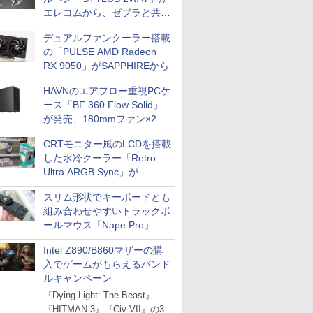
エレコムから、ゼブラと共同
開発
デュアルファンクーラー搭載
の「PULSE AMD Radeon
RX 9050」がSAPPHIREから
HAVNのエアフロー重視PCケ
ース「BF 360 Flow Solid」
が発売、180mmファン×2搭
載
CRTモニター風のLCDを搭載
した水冷クーラー「Retro
Ultra ARGB Sync」が
Thermaltakeから
スリム形状でキーボードとも
組み合わせやすいトラックボ
ールマウス「Nape Pro」が
Keychronから
Intel Z890/B860マザーの購
入でゲームがもらえるバンド
ルキャンペーン
『Dying Light: The Beast』
『HITMAN 3』『Civ VII』の3