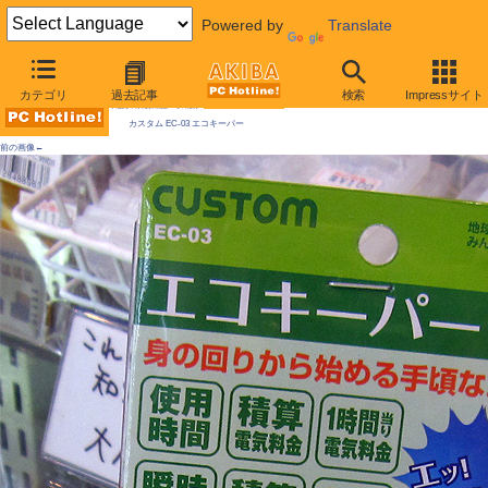
Powered by
Translate
AKIBA PC Hotline! 2010年9月4日号
カテゴリ
過去記事
検索
Impressサイト
今週見つけた新製品：そのほか
カスタム EC-03 エコキーパー
前の画像←