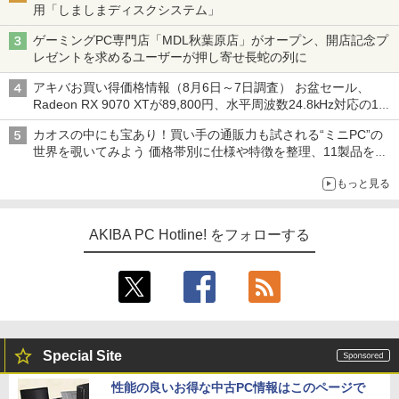
用「しましまディスクシステム」
ゲーミングPC専門店「MDL秋葉原店」がオープン、開店記念プ
レゼントを求めるユーザーが押し寄せ長蛇の列に
アキバお買い得価格情報（8月6日～7日調査） お盆セール、
Radeon RX 9070 XTが89,800円、水平周波数24.8kHz対応の17
型モニターが9,801円、暑さ指数連動セール ほか
カオスの中にも宝あり！買い手の通販力も試される“ミニPC”の
世界を覗いてみよう 価格帯別に仕様や特徴を整理、11製品をピ
ックアップ text by 石川 ひさよし
もっと見る
AKIBA PC Hotline! をフォローする
Special Site
性能の良いお得な中古PC情報はこのページで