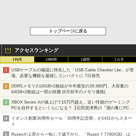
トップページに戻る
アクセスランキング
1時間
24時間
1週間
1カ月
USBケーブルの確認に特化した「USB Cable Checker Lite」が登
場、必要な機能を凝縮しコンパクトに 7日発売
DDR5メモリの16GB×2枚組が今年最安の39,980円、大容量の
64GB×2枚組は一部が続騰 [8月前半のメモリ価格]
XBOX Series Xが値上げで10万円超え。近い性能のゲーミング
PCを自作するといくらになる？【石田賀津男の『酒の肴にPCゲ
ーム』】
イオシス創業30周年セール「30周年記念祭」が14日からスター
ト
Ryzenが上昇から一転して値下がり、「Ryzen 7 7700X3D」は