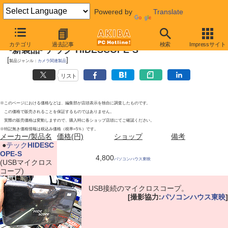
Powered by
Translate
2010年9月4日号
カテゴリ
過去記事
検索
Impressサイト
-新製品- テック HIDESCOPE-S
[
]
製品ジャンル：
カメラ関連製品
リスト
※このページにおける価格などは、編集部が店頭表示を独自に調査したものです。
この価格で販売されることを保証するものではありません。
実際の販売価格は変動しますので、購入時に各ショップ店頭にてご確認ください。
※特記無き価格情報は税込み価格（税率=5％）です。
メーカー/製品名
価格(円)
ショップ
備考
|
●
テック
HIDESC
OPE-S
4,800
パソコンハウス東映
(USBマイクロス
コープ)
USB接続のマイクロスコープ。
[撮影協力:
パソコンハウス東映
]