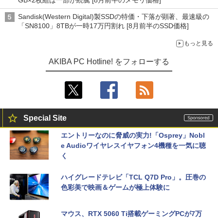
GB×2枚組は一部が続騰 [8月前半のメモリ価格]
Sandisk(Western Digital)製SSDの特価・下落が顕著、最速級の
「SN8100」8TBが一時17万円割れ [8月前半のSSD価格]
もっと見る
AKIBA PC Hotline! をフォローする
Special Site
エントリーなのに脅威の実力!「Osprey」Nobl
e Audioワイヤレスイヤフォン4機種を一気に聴
く
ハイグレードテレビ「TCL Q7D Pro」。圧巻の
色彩美で映画＆ゲームが極上体験に
マウス、RTX 5060 Ti搭載ゲーミングPCが7万