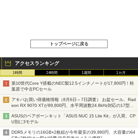
トップページに戻る
アクセスランキング
1時間
24時間
1週間
1カ月
第10世代Core Y搭載のNEC製12.5インチノートが17,800円！秋
葉原で中古PCセール
アキバお買い得価格情報（8月6日～7日調査） お盆セール、Rad
eon RX 9070 XTが89,800円、水平周波数24.8kHz対応の17型モ
ニターが9,801円、暑さ指数連動セール ほか
ASUSのベアボーンキット「ASUS NUC 15 Lite Kit」が入荷、CP
U別に3モデル
DDR5メモリの16GB×2枚組が今年最安の39,980円、大容量の64