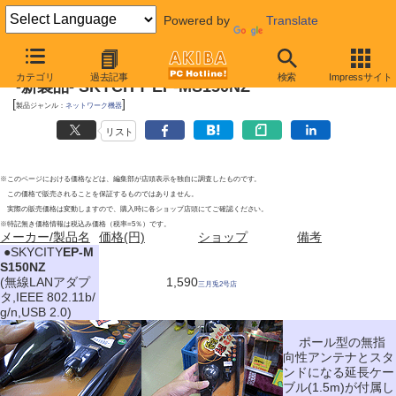
Powered by
Translate
2010年9月11日号
カテゴリ
過去記事
検索
Impressサイト
-新製品- SKYCITY EP-MS150NZ
[
]
製品ジャンル：
ネットワーク機器
リスト
※このページにおける価格などは、編集部が店頭表示を独自に調査したものです。
この価格で販売されることを保証するものではありません。
実際の販売価格は変動しますので、購入時に各ショップ店頭にてご確認ください。
※特記無き価格情報は税込み価格（税率=5％）です。
メーカー/製品名
価格(円)
ショップ
備考
|
●SKYCITY
EP-M
S150NZ
(無線LANアダプ
1,590
三月兎2号店
タ,IEEE 802.11b/
g/n,USB 2.0)
ポール型の無指
向性アンテナとスタ
ンドになる延長ケー
ブル(1.5m)が付属し