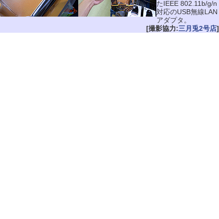
たIEEE 802.11b/g/n
対応のUSB無線LAN
アダプタ。
[撮影協力:
三月兎2号店
]