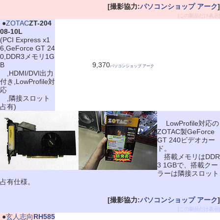
[撮影協力:
パソコンショップ アーク
]
[この製品だけ表示]
|
●
ZOTAC
ZT-204
08-10L
(PCI Express x1
6,GeForce GT 24
0,DDR3メモリ1G
B
9,370
パソコンショップ アーク
,HDMI/DVI出力
付き,LowProfile対
応
,隣接スロット
占有)
LowProfile対応の
ZOTAC製GeForce
GT 240ビデオカー
ド。
搭載メモリはDDR
3 1GBで、搭載クー
ラーは隣接スロット
占有仕様。
[撮影協力:
パソコンショップ アーク
]
[この製品だけ表示]
|
●
玄人志向
RH585