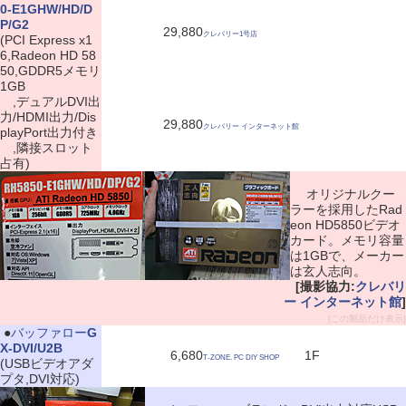
0-E1GHW/HD/D
P/G2
29,880
クレバリー1号店
(PCI Express x1
6,Radeon HD 58
50,GDDR5メモリ
1GB
,デュアルDVI出
力/HDMI出力/Dis
29,880
クレバリー インターネット館
playPort出力付き
,隣接スロット
占有)
オリジナルクー
ラーを採用したRad
eon HD5850ビデオ
カード。メモリ容量
は1GBで、メーカー
は玄人志向。
[撮影協力:
クレバリ
ー インターネット館
]
[この製品だけ表示]
|
●
バッファロー
G
X-DVI/U2B
6,680
1F
T-ZONE. PC DIY SHOP
(USBビデオアダ
プタ,DVI対応)