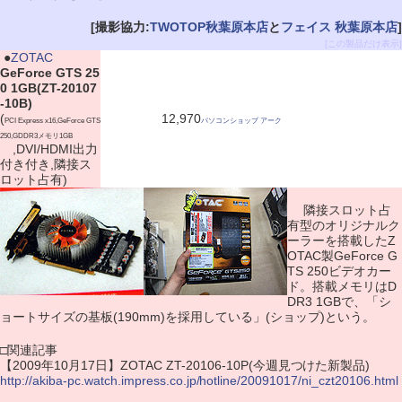
[撮影協力:
TWOTOP秋葉原本店
と
フェイス 秋葉原本店
]
[この製品だけ表示]
|
●
ZOTAC
GeForce GTS 25
0 1GB(ZT-20107
-10B)
(
12,970
PCI Express x16,GeForce GTS
パソコンショップ アーク
250,GDDR3メモリ1GB
,DVI/HDMI出力
付き付き,隣接ス
ロット占有)
隣接スロット占
有型のオリジナルク
ーラーを搭載したZ
OTAC製GeForce G
TS 250ビデオカー
ド。搭載メモリはD
DR3 1GBで、「シ
ョートサイズの基板(190mm)を採用している」(ショップ)という。
□関連記事
【2009年10月17日】ZOTAC ZT-20106-10P(今週見つけた新製品)
http://akiba-pc.watch.impress.co.jp/hotline/20091017/ni_czt20106.html