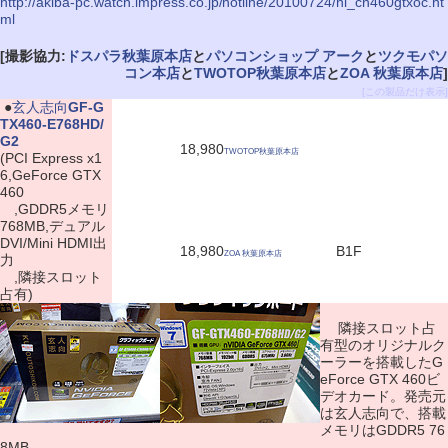
http://akiba-pc.watch.impress.co.jp/hotline/20100724/ni_cn460gtxoc.ht
ml
[撮影協力:
ドスパラ秋葉原本店
と
パソコンショップ アーク
と
ツクモパソ
コン本店
と
TWOTOP秋葉原本店
と
ZOA 秋葉原本店
]
[この製品だけ表示]
|
●
玄人志向
GF-G
TX460-E768HD/
G2
18,980
TWOTOP秋葉原本店
(PCI Express x1
6,GeForce GTX
460
,GDDR5メモリ
768MB,デュアル
DVI/Mini HDMI出
18,980
B1F
ZOA 秋葉原本店
力
,隣接スロット
占有)
隣接スロット占
有型のオリジナルク
ーラーを搭載したG
eForce GTX 460ビ
デオカード。発売元
は玄人志向で、搭載
メモリはGDDR5 76
8MB。