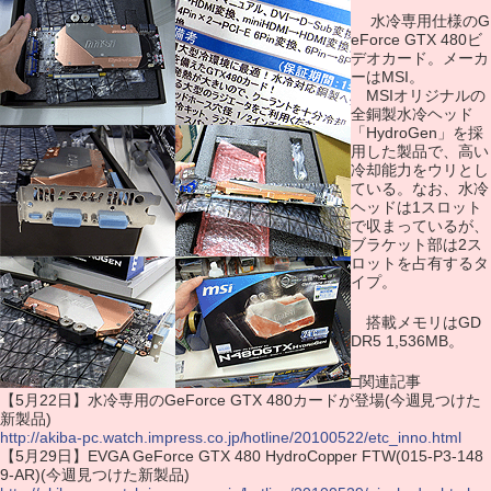
水冷専用仕様のG
eForce GTX 480ビ
デオカード。メーカ
ーはMSI。
MSIオリジナルの
全銅製水冷ヘッド
「HydroGen」を採
用した製品で、高い
冷却能力をウリとし
ている。なお、水冷
ヘッドは1スロット
で収まっているが、
ブラケット部は2ス
ロットを占有するタ
イプ。
搭載メモリはGD
DR5 1,536MB。
□関連記事
【5月22日】水冷専用のGeForce GTX 480カードが登場(今週見つけた
新製品)
http://akiba-pc.watch.impress.co.jp/hotline/20100522/etc_inno.html
【5月29日】EVGA GeForce GTX 480 HydroCopper FTW(015-P3-148
9-AR)(今週見つけた新製品)