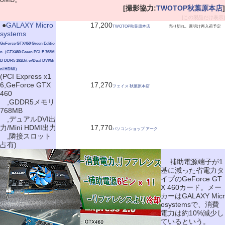
[撮影協力:
TWOTOP秋葉原本店
]
[この製品だけ表示]
|
●
GALAXY Micro
17,200
TWOTOP秋葉原本店
売り切れ。週明け再入荷予定
systems
GeForce GTX460 Green Editio
n（GTX460 Green PCI-E 768M
B DDR5 192Bit w/Dual DVI/Mi
ni HDMI）
(PCI Express x1
6,GeForce GTX
17,270
フェイス 秋葉原本店
460
,GDDR5メモリ
768MB
,デュアルDVI出
力/Mini HDMI出力
17,770
パソコンショップ アーク
,隣接スロット
占有)
補助電源端子が1
基に減った省電力タ
イプのGeForce GT
X 460カード。メー
カーはGALAXY Micr
osystemsで、消費
電力は約10%減少し
ているという。