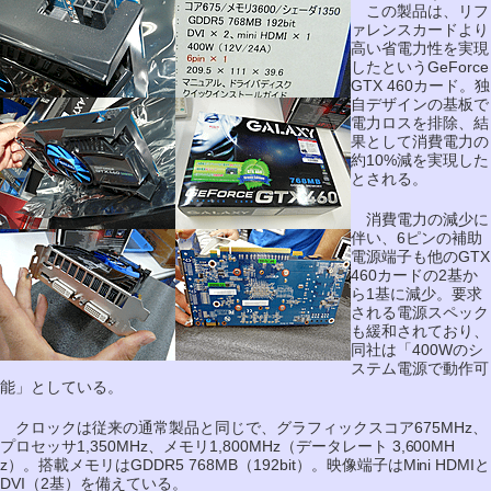
この製品は、リフ
ァレンスカードより
高い省電力性を実現
したというGeForce
GTX 460カード。独
自デザインの基板で
電力ロスを排除、結
果として消費電力の
約10%減を実現した
とされる。
消費電力の減少に
伴い、6ピンの補助
電源端子も他のGTX
460カードの2基か
ら1基に減少。要求
される電源スペック
も緩和されており、
同社は「400Wのシ
ステム電源で動作可
能」としている。
クロックは従来の通常製品と同じで、グラフィックスコア675MHz、
プロセッサ1,350MHz、メモリ1,800MHz（データレート 3,600MH
z）。搭載メモリはGDDR5 768MB（192bit）。映像端子はMini HDMIと
DVI（2基）を備えている。