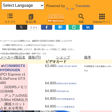
Powered by
Translate
ビデオカードの新製品
2010年9月11日号
カテゴリ
過去記事
検索
Impressサイト
リスト
※このページにおける価格などは、編集部が店頭表示を独自に調査したものです。
この価格で販売されることを保証するものではありません。
実際の販売価格は変動しますので、購入時に各ショップ店頭にてご確認ください。
※特記無き価格情報は税込み価格（税率=5％）です。
メーカー/製品名
価格(円)
ショップ
備考
ビデオカード
|
●
MSI
N480GTX
63,480
T-ZONE. PC DIY SHOP
1F,期間限定で表示価格から6％
HYDROGEN
引き
(PCI Express x1
6,GeForce GTX
480
64,800
OVERCLOCK WORKS
,GDDR5メモリ
64,800
1536MB
TSUKUMO eX.
,デュアルDVI出
64,800
力/Mini HDMI出力
TWOTOP秋葉原本店
,隣接スロット
64,800
フェイス 秋葉原本店
占有,水冷専用)