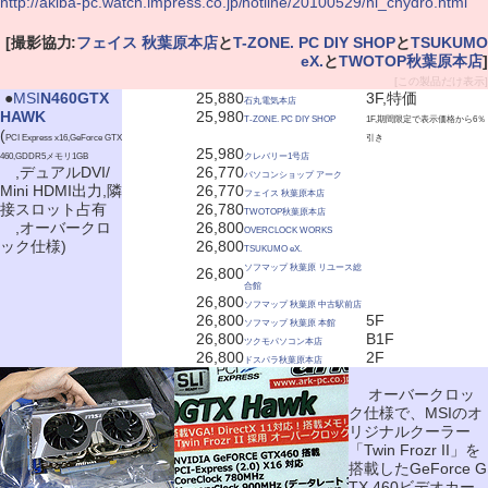
http://akiba-pc.watch.impress.co.jp/hotline/20100529/ni_chydro.html
[撮影協力:
フェイス 秋葉原本店
と
T-ZONE. PC DIY SHOP
と
TSUKUMO
eX.
と
TWOTOP秋葉原本店
]
[この製品だけ表示]
|
●
MSI
N460GTX
25,880
3F,特価
石丸電気本店
HAWK
25,980
T-ZONE. PC DIY SHOP
1F,期間限定で表示価格から6％
(
PCI Express x16,GeForce GTX
引き
25,980
460,GDDR5メモリ1GB
クレバリー1号店
,デュアルDVI/
26,770
パソコンショップ アーク
Mini HDMI出力,隣
26,770
フェイス 秋葉原本店
接スロット占有
26,780
TWOTOP秋葉原本店
,オーバークロ
26,800
OVERCLOCK WORKS
ック仕様)
26,800
TSUKUMO eX.
ソフマップ 秋葉原 リユース総
26,800
合館
26,800
ソフマップ 秋葉原 中古駅前店
26,800
5F
ソフマップ 秋葉原 本館
26,800
B1F
ツクモパソコン本店
26,800
2F
ドスパラ秋葉原本店
オーバークロッ
ク仕様で、MSIのオ
リジナルクーラー
「Twin Frozr II」を
搭載したGeForce G
TX 460ビデオカー