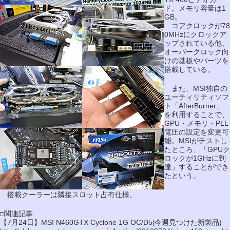
ド。メモリ容量は1
GB。
コアクロックが78
0MHzにクロックア
ップされている他、
オーバークロック向
けの基板やパーツを
搭載している。
また、MSI独自の
ユーティリティソフ
ト「AfterBurner」
を利用することで、
GPU・メモリ・PLL
電圧の設定を変更可
能。MSIがテストし
たところ、「GPUク
ロックが1GHzに到
達」することができ
たという。
搭載クーラーは隣接スロット占有仕様。
□関連記事
【7月24日】MSI N460GTX Cyclone 1G OC/D5(今週見つけた新製品)