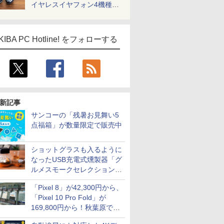
イヤレスイヤフォン4機種を
一気に聴く
KIBA PC Hotline! をフォローする
新記事
サンコーの「残暑お見舞い5
点福箱」が数量限定で販売中
ショットグラスも入るように
なったUSB充電式燻製器「グ
ルメスモークセレクション
2」がサンコーから
「Pixel 8」が42,300円から、
「Pixel 10 Pro Fold」が
169,800円から！秋葉原で中
古のPixelシリーズがお買い得