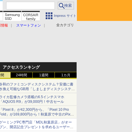
Impress サイト
全カテゴリ
原情報
スマートフォン
アクセスランキング
時間
24時間
1週間
1カ月
令和のファミコンディスクシステム？安価に書
き換え可能なGB用「しましまディスクシステ
ム」
ライカ監修カメラ搭載の6.5インチスマホ
「AQUOS R9」が39,000円！中古セール
「Pixel 8」が42,300円から、「Pixel 10 Pro
Fold」が169,800円から！秋葉原で中古のPixel
シリーズがお買い得
ゲーミングPC専門店「MDL秋葉原店」がオー
プン、開店記念プレゼントを求めるユーザーが
押し寄せ長蛇の列に