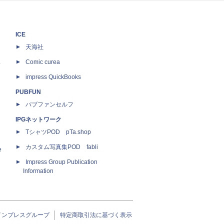
ICE
天海社
ス
Comic curea
impress QuickBooks
PUBFUN
パブファンセルフ
IPGネットワーク
TシャツPOD pTa.shop
カスタム写真集POD fabli
e
Impress Group Publication
Information
インプレスグループ
特定商取引法に基づく表示