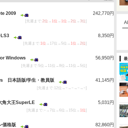
te 2009
242,770円
[先週まで:
2位
→
1位
→
1位
→
2位
→
3位
]
A
LS3
8,350円
[先週まで:
1位
→17位→5位→
1位
→
2位
]
 for Windows
56,950円
最
[先週まで:5位→11位→8位→11位→5位]
indows 日本語版/学生・教員版
41,145円
[先週まで:12位→−→−→−→−]
角大王SuperLE
5,031円
[先週まで:−→7位→6位→15位→
1位
]
ーン価格版
82,860円