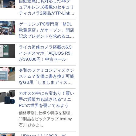
自動追尾にも対応した4Kデ
ュアルレンズ搭載のセキュリ
ティカメラ2製品がTP-Linkか
ら
ゲーミングPC専門店「MDL
秋葉原店」がオープン、開店
記念プレゼントを求めるユー
ザーが押し寄せ長蛇の列に
ライカ監修カメラ搭載の6.5
インチスマホ「AQUOS R9」
が39,000円！中古セール
令和のファミコンディスクシ
ステム？安価に書き換え可能
なGB用「しましまディスク
システム」
カオスの中にも宝あり！買い
手の通販力も試される“ミニ
PC”の世界を覗いてみよう
価格帯別に仕様や特徴を整理、
11製品をピックアップ text by
石川 ひさよし