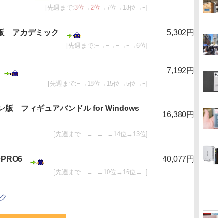
[先週まで:
3位
→
2位
→7位→18位→−]
brid版 アカデミック
5,302円
[先週まで:−→−→−→−→6位]
7,192円
[先週まで:−→18位→15位→5位→−]
ン版 フィギュアバンドル for Windows
16,380円
[先週まで:−→−→−→14位→13位]
PRO6
40,077円
[先週まで:−→−→10位→16位→−]
ク