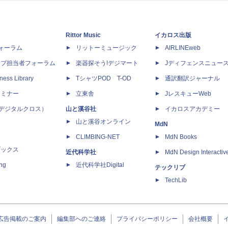
Rittor Music
イカロス出版
dフォーラム
リットーミュージック
AIRLINEweb
ップ担当者フォーラム
楽器探そう!デジマート
Jディフェンスニュー
ness Library
TシャツPOD T-OD
通訳翻訳ジャーナル
セミナー
立東舎
JレスキューWeb
 X（デジタルクロス）
山と溪谷社
イカロスアカデミー
山と溪谷オンライン
MdN
CLIMBING-NET
MdN Books
ブックス
近代科学社
MdN Design Interactiv
ing
近代科学社Digital
テックリブ
TechLib
広告掲載のご案内
編集部へのご連絡
プライバシーポリシー
会社概要