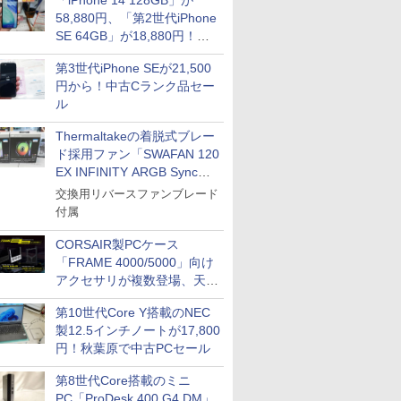
「iPhone 14 128GB」が
58,880円、「第2世代iPhone
SE 64GB」が18,880円！中
古Bランク品セール
第3世代iPhone SEが21,500
円から！中古Cランク品セー
ル
Thermaltakeの着脱式ブレー
ド採用ファン「SWAFAN 120
EX INFINITY ARGB Sync」
に単品パッケージ
交換用リバースファンブレード
付属
CORSAIR製PCケース
「FRAME 4000/5000」向け
アクセサリが複数登場、天然
木製パネルや背面コネクタ対
第10世代Core Y搭載のNEC
応トレイなど
製12.5インチノートが17,800
円！秋葉原で中古PCセール
第8世代Core搭載のミニ
PC「ProDesk 400 G4 DM」