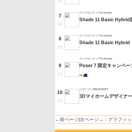
[
↑
]
イーフロンティア/e-frontier
7
Shade 11 Basic Hy
[
↓
]
イーフロンティア/e-frontier
8
Shade 11 Basic Hybrid
[
↑
]
イーフロンティア/e-frontier
9
Poser 7 限定キャンペー
[
↑
]
メガソフト/MEGASOFT
10
3Dマイホームデザイナー
[
↑
]
←前ページ
|
次ページ→：グラフィッ