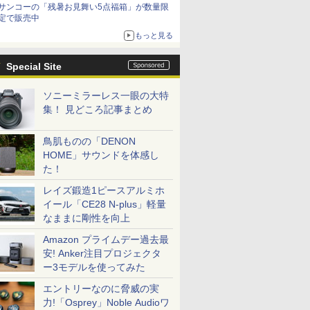
サンコーの「残暑お見舞い5点福箱」が数量限
定で販売中
もっと見る
Special Site
ソニーミラーレス一眼の大特
集！ 見どころ記事まとめ
鳥肌ものの「DENON
HOME」サウンドを体感し
た！
レイズ鍛造1ピースアルミホ
イール「CE28 N-plus」軽量
なままに剛性を向上
Amazon プライムデー過去最
安! Anker注目プロジェクタ
ー3モデルを使ってみた
エントリーなのに脅威の実
力!「Osprey」Noble Audioワ