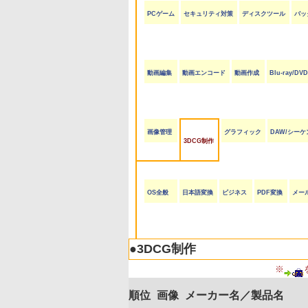
PCゲーム
セキュリティ対策
ディスクツール
バッ
動画編集
動画エンコード
動画作成
Blu-ray/D
画像管理
グラフィック
DAW/シーケ
3DCG制作
OS全般
日本語変換
ビジネス
PDF変換
メー
●
3DCG制作
※
順位
画像
メーカー名／製品名