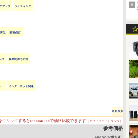
クアップ
ライティング
VD再生
動画保存
ンス
音楽制作その他
ル
インターネット関連
<<
>>
をクリックするとconeco.netで価格比較できます
（アフィリエイトリンク）
参考価格
（coneco.net最安値）