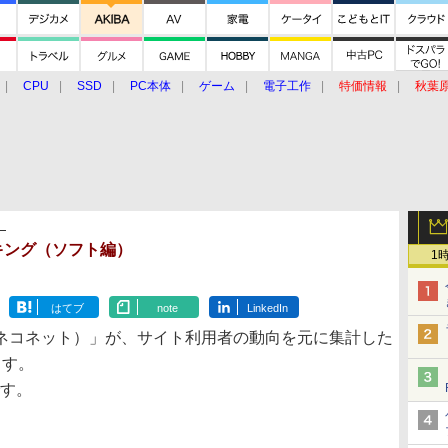
CPU
SSD
PC本体
ゲーム
電子工作
特価情報
秋葉
グルメ
イベント
価格動向
】
ランキング（ソフト編）
1
はてブ
note
LinkedIn
ネコネット）」が、サイト利用者の動向を元に集計した
ます。
です。