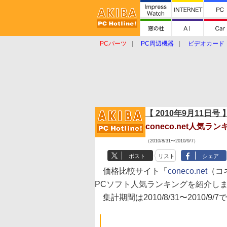
PCパーツ
PC周辺機器
ビデオカード
タブレット
おもしろグッズ
ショップ
【 2010年9月11日号 
coneco.net人気
（2010/8/31〜2010/9/7）
ポスト
リスト
シェア
価格比較サイト「
coneco.net
（コ
PCソフト人気ランキングを紹介し
集計期間は2010/8/31〜2010/9/7