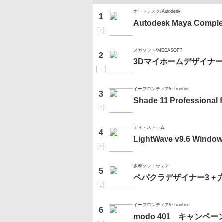
オートデスク/Autodesk
1
Autodesk Maya Comple
[
↑
]
メガソフト/MEGASOFT
2
3Dマイホームデザイナー
[
→
]
イーフロンティア/e-frontier
3
Shade 11 Professional
[
↑
]
ディ・ストーム
4
LightWave v9.6 W
[
↑
]
多摩ソフトウェア
5
ペパクラデザイナー3 + 六
[
↓
]
イーフロンティア/e-frontier
6
modo 401 キャンペ