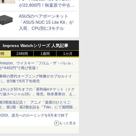
が22,800円！秋葉原で中古
PCセール
ASUSのベアボーンキット
「ASUS NUC 15 Lite Kit」が
入荷、CPU別に3モデル
Impress Watchシリーズ 人気記事
時間
24時間
1週間
1カ月
Amazon、ウイスキー「フロム・ザ・バレル」
が“4402円”で再び登場！
東映の歴代オープニング映像がカプセルトイ
に。全5種で8月下旬発売
はやぶさ50％オフの「新幹線eチケット（トク
だ値スペシャル28）」発売。秋冬乗車分、えき
ねっと限定
第3期放送記念！ アニメ「薬屋のひとりご
と」第1期・第2期全話を「TVer」にて期間限定
で順次無料配信開始
KDDI、楽天へのローミングを9月末で終了
もっと見る