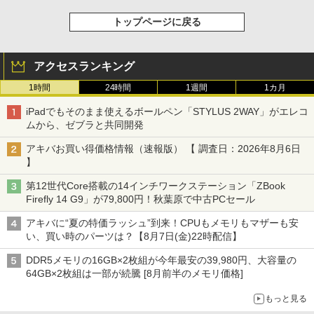
トップページに戻る
アクセスランキング
1時間
24時間
1週間
1カ月
iPadでもそのまま使えるボールペン「STYLUS 2WAY」がエレコ
ムから、ゼブラと共同開発
アキバお買い得価格情報（速報版） 【 調査日：2026年8月6日
】
第12世代Core搭載の14インチワークステーション「ZBook
Firefly 14 G9」が79,800円！秋葉原で中古PCセール
アキバに“夏の特価ラッシュ”到来！CPUもメモリもマザーも安
い、買い時のパーツは？【8月7日(金)22時配信】
DDR5メモリの16GB×2枚組が今年最安の39,980円、大容量の
64GB×2枚組は一部が続騰 [8月前半のメモリ価格]
もっと見る