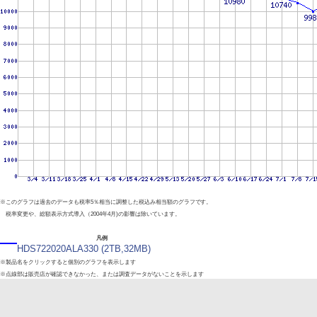
※このグラフは過去のデータも税率5％相当に調整した税込み相当額のグラフです。
税率変更や、総額表示方式導入（2004年4月)の影響は除いています。
凡例
HDS722020ALA330 (2TB,32MB)
※製品名をクリックすると個別のグラフを表示します
※点線部は販売店が確認できなかった、または調査データがないことを示します