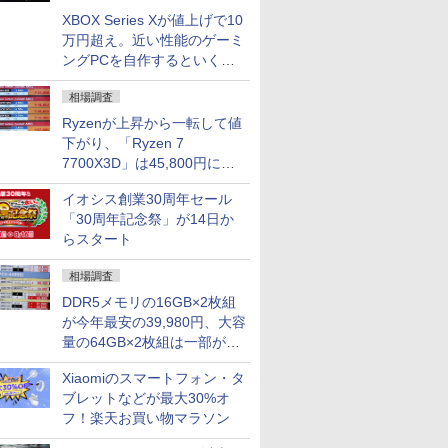
XBOX Series Xが値上げで10
万円超え。近い性能のゲーミ
ングPCを自作するといくら
になる？
相場調査
Ryzenが上昇から一転して値
下がり、「Ryzen 7
7700X3D」は45,800円に急
落し「Ryzen 7 7800X3D」
イオシス創業30周年セール
との価格逆転解消 [8月前半の
「30周年記念祭」が14日か
CPU価格]
らスタート
相場調査
DDR5メモリの16GB×2枚組
が今年最安の39,980円、大容
量の64GB×2枚組は一部が続
騰 [8月前半のメモリ価格]
Xiaomiのスマートフォン・タ
ブレットなどが最大30%オ
フ！楽天お買い物マラソン