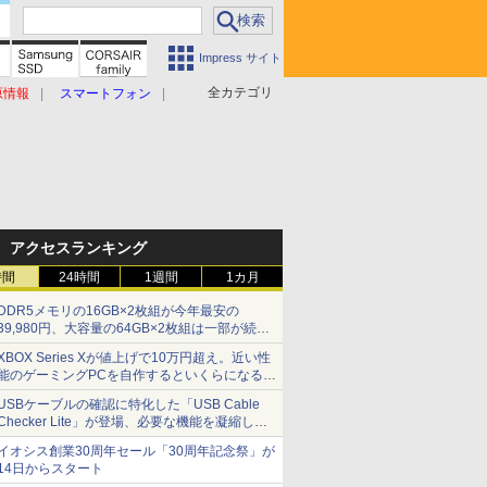
Impress サイト
全カテゴリ
原情報
スマートフォン
アクセスランキング
時間
24時間
1週間
1カ月
DDR5メモリの16GB×2枚組が今年最安の
39,980円、大容量の64GB×2枚組は一部が続騰
[8月前半のメモリ価格]
XBOX Series Xが値上げで10万円超え。近い性
能のゲーミングPCを自作するといくらになる？
【石田賀津男の『酒の肴にPCゲーム』】
USBケーブルの確認に特化した「USB Cable
Checker Lite」が登場、必要な機能を凝縮しコ
ンパクトに 7日発売
イオシス創業30周年セール「30周年記念祭」が
14日からスタート