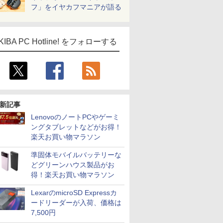
フ」をイヤカフマニアが語る
ICE
KIBA PC Hotline! をフォローする
天海社
ス
Comic curea
impress QuickBooks
PUBFUN
パブファンセルフ
新記事
IPGネットワーク
LenovoのノートPCやゲーミ
ングタブレットなどがお得！
TシャツPOD pTa.shop
楽天お買い物マラソン
カスタム写真集POD fabli
ve
準固体モバイルバッテリーな
Impress Group Publication Informa
どグリーンハウス製品がお
tion
得！楽天お買い物マラソン
LexarのmicroSD Expressカ
ードリーダーが入荷、価格は
7,500円