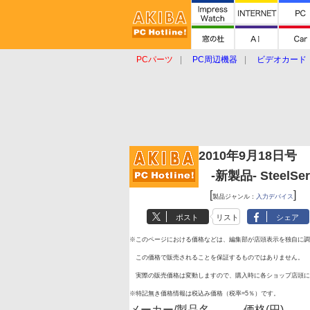
PCパーツ
PC周辺機器
ビデオカード
タブレット
おもしろグッズ
ショップ
2010年9月18日号
-新製品- SteelSerie
[
]
製品ジャンル：
入力デバイス
ポスト
リスト
シェア
※このページにおける価格などは、編集部が店頭表示を独自に調
この価格で販売されることを保証するものではありません。
実際の販売価格は変動しますので、購入時に各ショップ店頭に
※特記無き価格情報は税込み価格（税率=5％）です。
メーカー/製品名
価格(円)