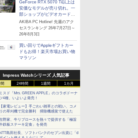
GeForce RTX 5070 Ti以上は
安価なモデルが売り切れ。一
部ショップがビデオカードの
購入制限を実施したニュース
AKIBA PC Hotline! 先週のアク
が注目を集める
セスランキング 26年7月27日～
26年8月3日
買い回りでAppleギフトカー
ドもお得！楽天市場お買い物
マラソン
Impress Watchシリーズ 人気記事
時間
24時間
1週間
1カ月
ミスド「Mrs. GREEN APPLE」のコラボドーナ
ツ4種、いよいよ発売！
【家電レビュー】手ごわい雑草との戦い、コメ
リの草刈機で完全勝利 掃除機感覚で使えた
吉野家、牛リブロースを熱々で提供する「極旨
牛鉄板ステーキ定食」を発売
NTT島田社長、ソフトバンクのセブン出資に「d
ポイント使えるようにして」