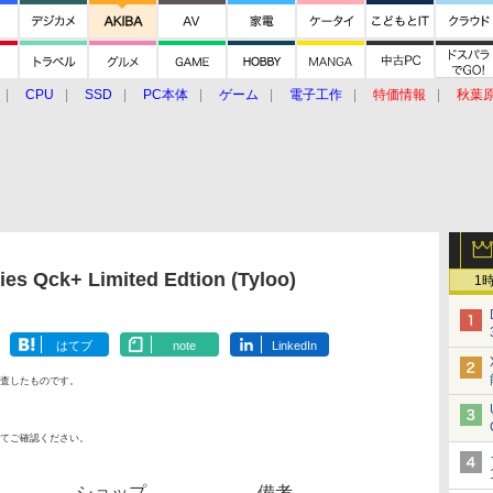
CPU
SSD
PC本体
ゲーム
電子工作
特価情報
秋葉
グルメ
イベント
価格動向
s Qck+ Limited Edtion (Tyloo)
1
はてブ
note
LinkedIn
査したものです。
てご確認ください。
ショップ
備考