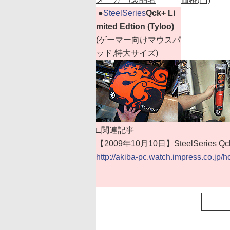
|
●
SteelSeries
Qck+ Li
mited Edtion (Tyloo)
(ゲーマー向けマウスパ
ッド,特大サイズ)
□関連記事
【2009年10月10日】SteelSeries 
http://akiba-pc.watch.impress.co.jp/