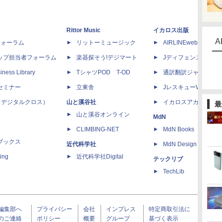
Rittor Music
イカロス出版
A
dフォーラム
リットーミュージック
AIRLINEweb
ップ担当者フォーラム
楽器探そう!デジマート
Jディフェンスニュー
iness Library
TシャツPOD T-OD
通訳翻訳ジャーナル
セミナー
立東舎
JレスキューWeb
 X（デジタルクロス）
山と溪谷社
イカロスアカデミー
最
山と溪谷オンライン
MdN
CLIMBING-NET
MdN Books
ブックス
近代科学社
MdN Design Interacti
ing
近代科学社Digital
テックリブ
TechLib
編集部へ
プライバシー
会社
インプレス
特定商取引法に
のご連絡
ポリシー
概要
グループ
基づく表示