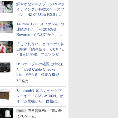
鮮やかなマルチゾーンRGBラ
イティングが特徴のケースフ
ァン「NZXT Ultra RGB」が
発売、計8製品
140mmリバースファンを3つ
連結させた「F420 RGB
Reverse」がNZXTから、単
一フレーム採用
「しぐれうい」とコラボ！神
田明神「納涼祭り」が8月7日
～9日に開催、アニソン盆踊
りや屋台グルメなどもあり
USBケーブルの確認に特化し
た「USB Cable Checker
Lite」が登場、必要な機能を
凝縮しコンパクトに
7日発売
Bluetooth対応のカセットプ
レーヤー「CAS-W100N」が
オーム電機から、価格は
5,940円
石田賀津男の『酒の肴
連載
にPCゲーム』