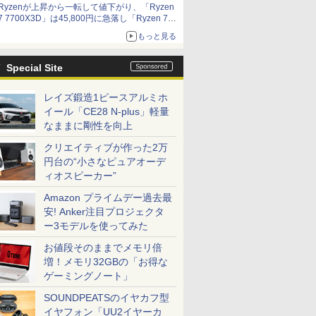
Ryzenが上昇から一転して値下がり、「Ryzen
7 7700X3D」は45,800円に急落し「Ryzen 7
7800X3D」との価格逆転解消 [8月前半のCPU
もっと見る
価格]
Special Site
レイズ鍛造1ピースアルミホ
イール「CE28 N-plus」軽量
なままに剛性を向上
クリエイティブが作った2万
円台の“小さなピュアオーデ
ィオスピーカー”
Amazon プライムデー過去最
安! Anker注目プロジェクタ
ー3モデルを使ってみた
お値段そのままでメモリ倍
増！メモリ32GBの「お得な
ゲーミングノート」
SOUNDPEATSのイヤカフ型
イヤフォン「UU2イヤーカ