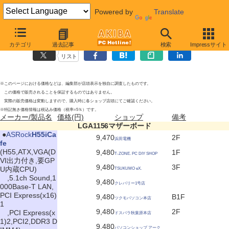
Powered by
Translate
LGA1156マザーボードの新製品
2010年9月18日号
カテゴリ
過去記事
検索
Impressサイト
リスト
※このページにおける価格などは、編集部が店頭表示を独自に調査したものです。
この価格で販売されることを保証するものではありません。
実際の販売価格は変動しますので、購入時に各ショップ店頭にてご確認ください。
※特記無き価格情報は税込み価格（税率=5％）です。
メーカー/製品名
価格(円)
ショップ
備考
LGA1156マザーボード
|
●
ASRock
H55iCa
9,470
2F
浜田電機
fe
(H55,ATX,VGA(D
9,480
1F
T-ZONE. PC DIY SHOP
VI出力付き,要GP
9,480
3F
U内蔵CPU)
TSUKUMO eX.
,5.1ch Sound,1
9,480
クレバリー1号店
000Base-T LAN,
PCI Express(x16)
9,480
B1F
ツクモパソコン本店
1
9,480
2F
,PCI Express(x
ドスパラ秋葉原本店
1)2,PCI2,DDR3 D
9,480
パソコンショップ アーク