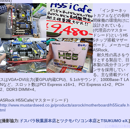
IMM4)
「インターネッ
トカフェなどの長時
間稼働の環境向けに
設計されている」
(代理店のマスター
ドシード)というH5
5チップ搭載マザー
ボード。メーカーは
ASRock。
耐久性の高さをウ
リとする製品で、日
本製の高分子コンデ
ンサを採用してい
る。主な搭載デバイ
スはVGA+DVI出力(要GPU内蔵CPU)、5.1chサウンド、1000Base-T LA
Nなど。スロット数はPCI Express x16×1、PCI Express x1×2、PCI×
2、DDR3 DIMM×4。
ASRock H55iCafe(マスタードシード)
http://www.mustardseed.co.jp/products/asrock/motherboard/h55icafe.h
tml
[撮影協力:
ドスパラ秋葉原本店
と
ツクモパソコン本店
と
TSUKUMO eX.
]
[この製品だけ表示]