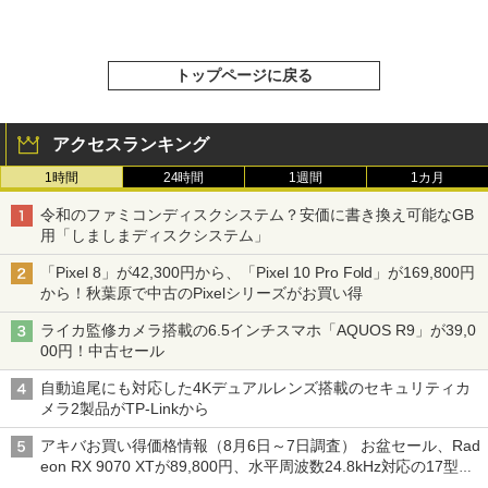
トップページに戻る
アクセスランキング
1時間
24時間
1週間
1カ月
令和のファミコンディスクシステム？安価に書き換え可能なGB
用「しましまディスクシステム」
「Pixel 8」が42,300円から、「Pixel 10 Pro Fold」が169,800円
から！秋葉原で中古のPixelシリーズがお買い得
ライカ監修カメラ搭載の6.5インチスマホ「AQUOS R9」が39,0
00円！中古セール
自動追尾にも対応した4Kデュアルレンズ搭載のセキュリティカ
メラ2製品がTP-Linkから
アキバお買い得価格情報（8月6日～7日調査） お盆セール、Rad
eon RX 9070 XTが89,800円、水平周波数24.8kHz対応の17型モ
ニターが9,801円、暑さ指数連動セール ほか