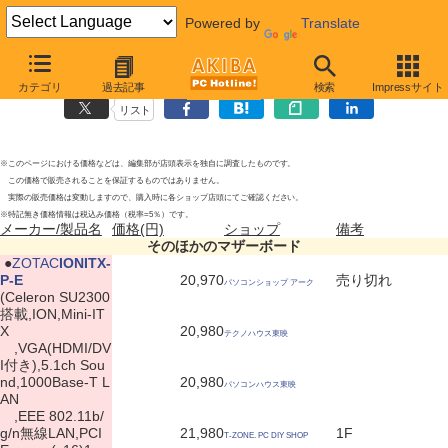
Powered by
Translate
そのほかのマザーボードの新製品
2010年9月18日号
カテゴリ
過去記事
検索
Impressサイト
リスト
※このページにおける価格などは、編集部が店頭表示を独自に調査したものです。
この価格で販売されることを保証するものではありません。
実際の販売価格は変動しますので、購入時に各ショップ店頭にてご確認ください。
※特記無き価格情報は税込み価格（税率=5％）です。
メーカー/製品名
価格(円)
ショップ
備考
そのほかのマザーボード
|
●
ZOTAC
IONITX-
P-E
20,970
売り切れ
パソコンショップ アーク
(Celeron SU2300
搭載,ION,Mini-IT
X
20,980
テクノハウス東映
,VGA(HDMI/DV
I付き),5.1ch Sou
nd,1000Base-T L
20,980
パソコンハウス東映
AN
,EEE 802.11b/
g/n無線LAN,PCI
21,980
1F
T-ZONE. PC DIY SHOP