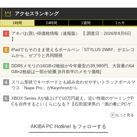
アクセスランキング
1時間
24時間
1週間
1カ月
アキバお買い得価格情報（速報版） 【 調査日：2026年8月6日
】
iPadでもそのまま使えるボールペン「STYLUS 2WAY」がエレコ
ムから、ゼブラと共同開発
DDR5メモリの16GB×2枚組が今年最安の39,980円、大容量の64
GB×2枚組は一部が続騰 [8月前半のメモリ価格]
スリム形状でキーボードとも組み合わせやすいトラックボールマ
ウス「Nape Pro」がKeychronから
XBOX Series Xが値上げで10万円超え。近い性能のゲーミングP
Cを自作するといくらになる？【石田賀津男の『酒の肴にPCゲ
ーム』】
もっと見る
AKIBA PC Hotline! をフォローする