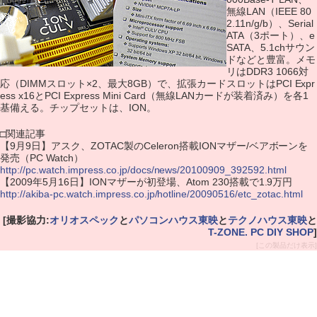
無線LAN（IEEE 80
2.11n/g/b）、Serial
ATA（3ポート）、e
SATA、5.1chサウン
ドなどと豊富。メモ
リはDDR3 1066対
応（DIMMスロット×2、最大8GB）で、拡張カードスロットはPCI Expr
ess x16とPCI Express Mini Card（無線LANカードが装着済み）を各1
基備える。チップセットは、ION。
□関連記事
【9月9日】アスク、ZOTAC製のCeleron搭載IONマザー/ベアボーンを
発売（PC Watch）
http://pc.watch.impress.co.jp/docs/news/20100909_392592.html
【2009年5月16日】IONマザーが初登場、Atom 230搭載で1.9万円
http://akiba-pc.watch.impress.co.jp/hotline/20090516/etc_zotac.html
[撮影協力:
オリオスペック
と
パソコンハウス東映
と
テクノハウス東映
と
T-ZONE. PC DIY SHOP
]
[この製品だけ表示]