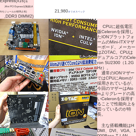
Express(x16)1
,Mini PCI Express1(無線LA
21,980
Nモジュールが標準占有)
オリオスペック
,DDR3 DIMM2)
CPUに超低電圧
版Celeronを採用し
たIONプラットフォ
ームのMini-ITXマザ
ーボード。メーカー
はZOTAC。CPUは
デュアルコアのCele
ron SU2300（1.2G
Hz）。
通常のIONマザー
ではCPUにAtomが
採用されているが、
今回のマザーはAto
mよりグレードの高
いCeleronを採用す
ることで性能向上を
図っているのが特
長。
主な搭載機能はH
DMI、DVI、VGA、1
000Base-T LAN、