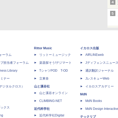
Rittor Music
イカロス出版
dフォーラム
リットーミュージック
AIRLINEweb
ップ担当者フォーラム
楽器探そう!デジマート
Jディフェンスニュー
ness Library
TシャツPOD T-OD
通訳翻訳ジャーナル
セミナー
立東舎
JレスキューWeb
 X（デジタルクロス）
山と溪谷社
イカロスアカデミー
山と溪谷オンライン
MdN
CLIMBING-NET
MdN Books
ブックス
近代科学社
MdN Design Interactiv
ing
近代科学社Digital
テックリブ