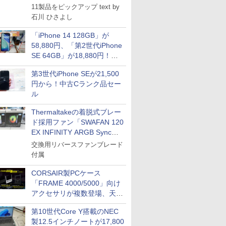
11製品をピックアップ text by
石川 ひさよし
「iPhone 14 128GB」が
58,880円、「第2世代iPhone
SE 64GB」が18,880円！中
古Bランク品セール
第3世代iPhone SEが21,500
円から！中古Cランク品セー
ル
Thermaltakeの着脱式ブレー
ド採用ファン「SWAFAN 120
EX INFINITY ARGB Sync」
に単品パッケージ
交換用リバースファンブレード
付属
CORSAIR製PCケース
「FRAME 4000/5000」向け
アクセサリが複数登場、天然
木製パネルや背面コネクタ対
第10世代Core Y搭載のNEC
応トレイなど
製12.5インチノートが17,800