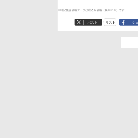
※特記無き価格データは税込み価格（税率=5％）です。
ポスト
リスト
シ