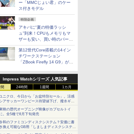
ー「MMCじょい君」のケー
ス付きモデル
特別企画
アキバに“夏の特価ラッシ
ュ”到来！CPUもメモリもマ
ザーも安い、買い時のパーツ
は？【8月7日(金)22時配信】
第12世代Core搭載の14イン
チワークステーション
「ZBook Firefly 14 G9」が
79,800円！秋葉原で中古PC
セール
Impress Watchシリーズ 人気記事
時間
24時間
1週間
1カ月
ユニクロ、今日から「お盆特別セール」。涼感
シアサッカーワンピース待望値下げ、撥水ギア
ショーツは1990円に
東映の歴代オープニング映像がカプセルトイ
に。全5種で8月下旬発売
令和のファミコンディスクシステム？安価に書
き換え可能なGB用「しましまディスクシステ
ム」