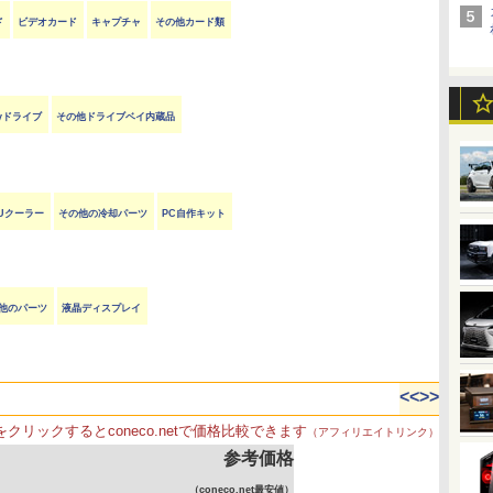
ド
ビデオカード
キャプチャ
その他カード類
rayドライブ
その他ドライブベイ内蔵品
Uクーラー
その他の冷却パーツ
PC自作キット
他のパーツ
液晶ディスプレイ
<<
>>
をクリックするとconeco.netで価格比較できます
（アフィリエイトリンク）
参考価格
（coneco.net最安値）