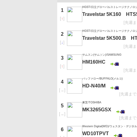
HGST/日立グローバルストレージテクノロ
1
Travelstar 5K160 HT
[
↑
]
[先週ま
HGST/日立グローバルストレージテクノロ
2
Travelstar 5K500.B 
[
↓
]
[先週ま
サムスン(サムソン)/SAMSUNG
3
HM160HC
[
↑
]
[先週ま
バッファロー/BUFFALO(メルコ)
4
HD-N40/M
[
→
]
[先週まで
東芝/TOSHIBA
5
MK3265GSX
[
→
]
[先週まで
Western Digital(WD)/ウェスタン・デジタル
6
WD10TPVT