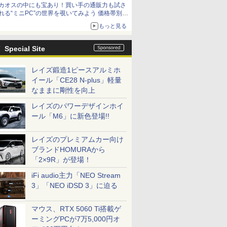
カオスの中にも宝あり！買い手の通販力も試さ
れる“ミニPC”の世界を覗いてみよう 価格帯別に
仕様や特徴を整理、11製品をピックアップ text
もっと見る
by 石川 ひさよし
Special Site
レイズ鍛造1ピースアルミホ
イール「CE28 N-plus」軽量
なままに剛性を向上
レイズのパワーデザインホイ
ール「M6」に新色登場!!
レイズのプレミアムカー向け
ブランドHOMURAから
「2×9R」が登場！
iFi audio主力「NEO Stream
3」「NEO iDSD 3」に迫る
マウス、RTX 5060 Ti搭載ゲ
ーミングPCが7万5,000円オ