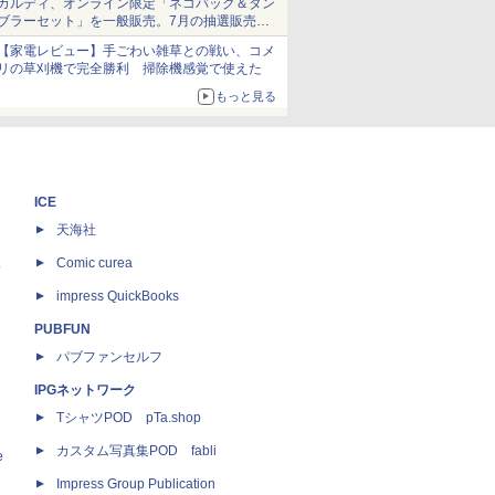
カルディ、オンライン限定「ネコバッグ＆タン
ブラーセット」を一般販売。7月の抽選販売の
当選無効分
【家電レビュー】手ごわい雑草との戦い、コメ
リの草刈機で完全勝利 掃除機感覚で使えた
もっと見る
ICE
天海社
ス
Comic curea
impress QuickBooks
PUBFUN
パブファンセルフ
IPGネットワーク
TシャツPOD pTa.shop
カスタム写真集POD fabli
e
Impress Group Publication