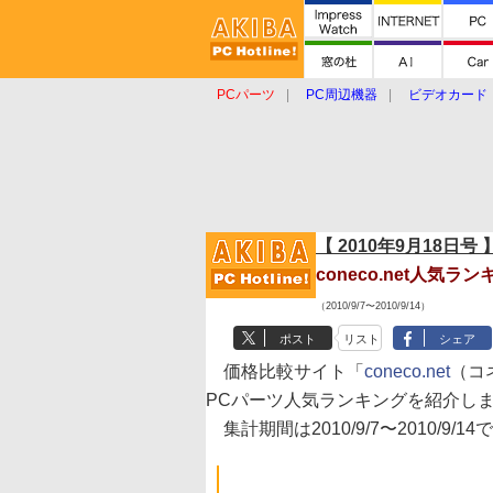
PCパーツ
PC周辺機器
ビデオカード
タブレット
おもしろグッズ
ショップ
【 2010年9月18日号 
coneco.net人気
（2010/9/7〜2010/9/14）
ポスト
リスト
シェア
価格比較サイト「
coneco.net
（コ
PCパーツ人気ランキングを紹介し
集計期間は2010/9/7〜2010/9/14