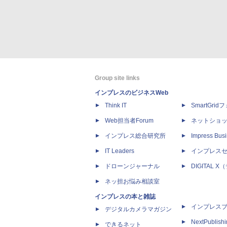
Group site links
インプレスのビジネスWeb
Think IT
SmartGri
Web担当者Forum
ネットショ
インプレス総合研究所
Impress Busi
IT Leaders
インプレス
ドローンジャーナル
DIGITAL
ネッ担お悩み相談室
インプレスの本と雑誌
インプレス
デジタルカメラマガジン
NextPublish
できるネット