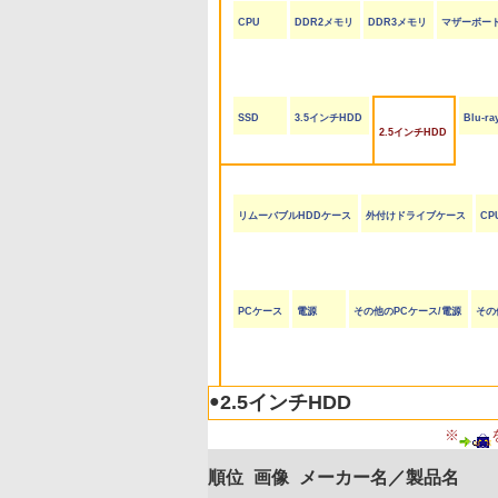
CPU
DDR2メモリ
DDR3メモリ
マザーボー
SSD
3.5インチHDD
Blu-
2.5インチHDD
リムーバブルHDDケース
外付けドライブケース
CP
PCケース
電源
その他のPCケース/電源
その
●
2.5インチHDD
※
順位
画像
メーカー名／製品名