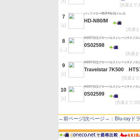
[
↑
]
[先週まで:
バッファロー/BUFFALO(メルコ)
7
HD-N80/M
[
↓
]
[先週ま
HGST/日立グローバルストレージテクノロ
8
0S02598
[
→
]
[先週ま
HGST/日立グローバルストレージテクノロ
9
Travelstar 7K500 HT
[
↑
]
[先週まで
HGST/日立グローバルストレージテクノロ
10
0S02599
[
↑
]
[先週まで:10
←前ページ
|
次ページ→：Blu-rayド