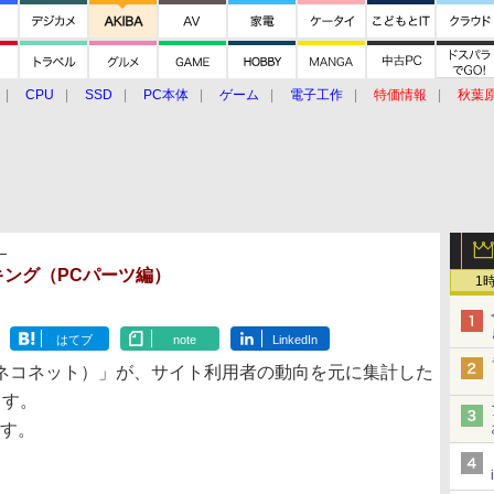
CPU
SSD
PC本体
ゲーム
電子工作
特価情報
秋葉
グルメ
イベント
価格動向
】
ランキング（PCパーツ編）
1
はてブ
note
LinkedIn
ネコネット）」が、サイト利用者の動向を元に集計した
ます。
です。