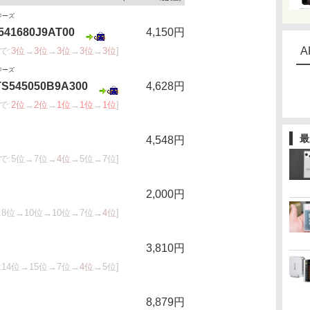
ジーズ
S541680J9AT00
4,150円
A
で:
3位
→
3位
→
3位
→
3位
→
3位
]
ジーズ
HTS545050B9A300
4,628円
で:
2位
→
2位
→
1位
→
1位
→
1位
]
最
4,548円
で:5位→7位→
4位
→5位→7位]
2,000円
:8位→10位→10位→7位→
4位
]
3,810円
:14位→15位→7位→
4位
→5位]
8,879円