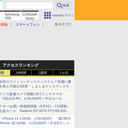
Impress サイト
全カテゴリ
原情報
スマートフォン
アクセスランキング
時間
24時間
1週間
1カ月
令和のファミコンディスクシステム？安価に書
き換え可能なGB用「しましまディスクシステ
ム」
ライカ監修カメラ搭載の6.5インチスマホ
「AQUOS R9」が39,000円！中古セール
アキバお買い得価格情報（8月6日～7日調査）
お盆セール、Radeon RX 9070 XTが89,800
円、水平周波数24.8kHz対応の17型モニターが
「iPhone 14 128GB」が58,880円、「第2世代
9,801円、暑さ指数連動セール ほか
iPhone SE 64GB」が18,880円！中古Bランク品
セール