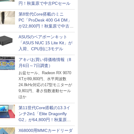
円！秋葉原で中古PCセール
第8世代Core搭載のミニ
PC「ProDesk 400 G4 DM」
が22,800円！秋葉原で中古
PCセール
ASUSのベアボーンキット
「ASUS NUC 15 Lite Kit」が
入荷、CPU別に3モデル
アキバお買い得価格情報（8
月6日～7日調査）
お盆セール、Radeon RX 9070
XTが89,800円、水平周波数
24.8kHz対応の17型モニターが
9,801円、暑さ指数連動セール
ほか
第11世代Core搭載の13.3イ
ンチ2in1「Elite Dragonfly
G2」が64,800円！秋葉原で
中古PCセール
X68000用MMCカードリーダ