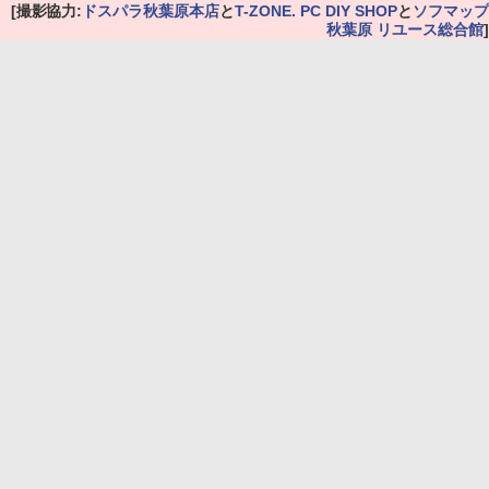
[撮影協力:
ドスパラ秋葉原本店
と
T-ZONE. PC DIY SHOP
と
ソフマップ
秋葉原 リユース総合館
]