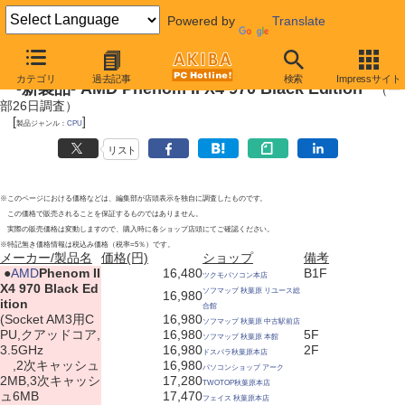
Powered by
Translate
2010年9月25日号
カテゴリ
過去記事
検索
Impressサイト
-新製品- AMD Phenom II X4 970 Black Edition
（一
部26日調査）
[
]
製品ジャンル：
CPU
リスト
※このページにおける価格などは、編集部が店頭表示を独自に調査したものです。
この価格で販売されることを保証するものではありません。
実際の販売価格は変動しますので、購入時に各ショップ店頭にてご確認ください。
※特記無き価格情報は税込み価格（税率=5％）です。
メーカー/製品名
価格(円)
ショップ
備考
|
●
AMD
Phenom II
16,480
B1F
ツクモパソコン本店
X4 970 Black Ed
ソフマップ 秋葉原 リユース総
16,980
ition
合館
(Socket AM3用C
16,980
ソフマップ 秋葉原 中古駅前店
PU,クアッドコア,
16,980
5F
ソフマップ 秋葉原 本館
3.5GHz
16,980
2F
ドスパラ秋葉原本店
,2次キャッシュ
16,980
パソコンショップ アーク
2MB,3次キャッシ
17,280
TWOTOP秋葉原本店
ュ6MB
17,470
フェイス 秋葉原本店