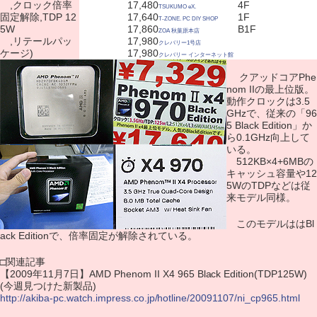
,クロック倍率
17,480
4F
TSUKUMO eX.
固定解除,TDP 12
17,640
1F
T-ZONE. PC DIY SHOP
5W
17,860
B1F
ZOA 秋葉原本店
,リテールパッ
17,980
クレバリー1号店
ケージ)
17,980
クレバリー インターネット館
クアッドコアPhe
nom IIの最上位版。
動作クロックは3.5
GHzで、従来の「96
5 Black Edition」か
ら0.1GHz向上して
いる。
512KB×4+6MBの
キャッシュ容量や12
5WのTDPなどは従
来モデル同様。
このモデルははBl
ack Editionで、倍率固定が解除されている。
□関連記事
【2009年11月7日】AMD Phenom II X4 965 Black Edition(TDP125W)
(今週見つけた新製品)
http://akiba-pc.watch.impress.co.jp/hotline/20091107/ni_cp965.html