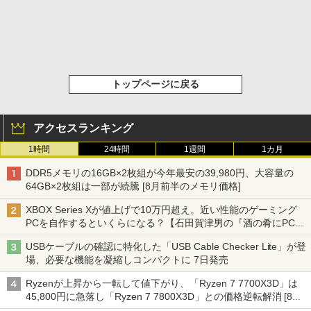
トップページに戻る
アクセスランキング
1時間
24時間
1週間
1カ月
DDR5メモリの16GB×2枚組が今年最安の39,980円、大容量の
64GB×2枚組は一部が続騰 [8月前半のメモリ価格]
XBOX Series Xが値上げで10万円超え。近い性能のゲーミング
PCを自作するといくらになる？【石田賀津男の『酒の肴にPCゲ
ーム』】
USBケーブルの確認に特化した「USB Cable Checker Lite」が登
場、必要な機能を凝縮しコンパクトに 7日発売
Ryzenが上昇から一転して値下がり、「Ryzen 7 7700X3D」は
45,800円に急落し「Ryzen 7 7800X3D」との価格逆転解消 [8月
前半のCPU価格]