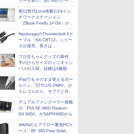
ザーも安い、買い時のパーツ
は？【8月7日(金)22時配信】
第12世代Core搭載の14イン
チワークステーション
「ZBook Firefly 14 G9」が
79,800円！秋葉原で中古PC
NextorageのThunderbolt 5ケ
セール
ーブル「NX-CBT12」シリー
ズが発売、長さは
30cm/50cm/1mの3種類
プロ生ちゃんグッズの新作、
手のひらサイズのミニキャン
バスが入荷。絵柄は5種類
iPadでもそのまま使えるボー
ルペン「STYLUS 2WAY」が
エレコムから、ゼブラと共同
開発
デュアルファンクーラー搭載
の「PULSE AMD Radeon
RX 9050」がSAPPHIREから
HAVNのエアフロー重視PCケ
ース「BF 360 Flow Solid」