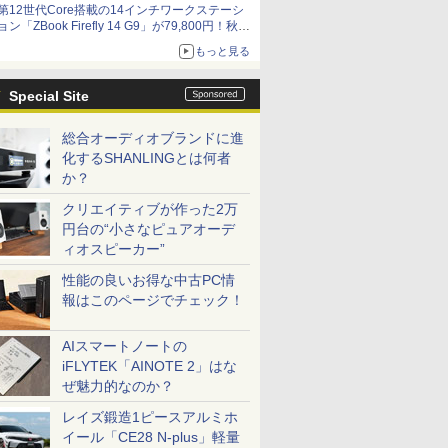
第12世代Core搭載の14インチワークステーシ
ョン「ZBook Firefly 14 G9」が79,800円！秋葉
原で中古PCセール
もっと見る
Special Site
総合オーディオブランドに進
化するSHANLINGとは何者
か？
クリエイティブが作った2万
円台の“小さなピュアオーデ
ィオスピーカー”
性能の良いお得な中古PC情
報はこのページでチェック！
AIスマートノートの
iFLYTEK「AINOTE 2」はな
ぜ魅力的なのか？
レイズ鍛造1ピースアルミホ
イール「CE28 N-plus」軽量