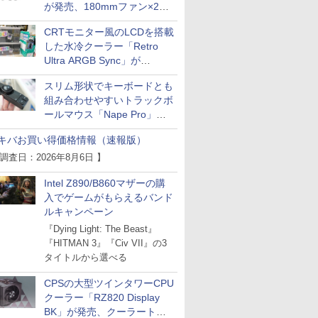
が発売、180mmファン×2搭
載
CRTモニター風のLCDを搭載
した水冷クーラー「Retro
Ultra ARGB Sync」が
Thermaltakeから
スリム形状でキーボードとも
組み合わせやすいトラックボ
ールマウス「Nape Pro」が
Keychronから
キバお買い得価格情報（速報版）
 調査日：2026年8月6日 】
Intel Z890/B860マザーの購
入でゲームがもらえるバンド
ルキャンペーン
『Dying Light: The Beast』
『HITMAN 3』『Civ VII』の3
タイトルから選べる
CPSの大型ツインタワーCPU
クーラー「RZ820 Display
BK」が発売、クーラートッ