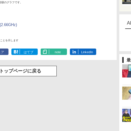
当額のグラフです。
A
 (2.66GHz)
ことを示します
ェア
はてブ
note
LinkedIn
最
トップページに戻る