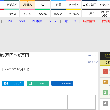
CPU
SSD
PC本体
ゲーム
電子工作
特価情報
秋葉
グルメ
イベント
価格動向
値3万円〜6万円
↑前グラフ
↓次グラフ
1
9日〜2010年10月1日)
はてブ
note
LinkedIn