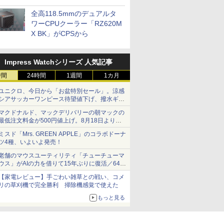
プに5インチ液晶搭載
全高118.5mmのデュアルタ
ワーCPUクーラー「RZ620M
X BK」がCPSから
Impress Watchシリーズ 人気記事
時間
24時間
1週間
1カ月
ユニクロ、今日から「お盆特別セール」。涼感
シアサッカーワンピース待望値下げ、撥水ギア
ショーツは1990円に
マクドナルド、マックデリバリーの朝マックの
最低注文料金が500円値上げ。8月18日より
1,500円から受付
ミスド「Mrs. GREEN APPLE」のコラボドーナ
ツ4種、いよいよ発売！
老舗のマウスユーティリティ「チューチューマ
ウス」がAIの力を借りて15年ぶりに復活／64bit
化、Windows 10/11、「Chrome」も走り回
【家電レビュー】手ごわい雑草との戦い、コメ
る。復活記念で2026年末まで500円
リの草刈機で完全勝利 掃除機感覚で使えた
もっと見る