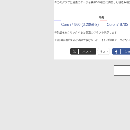
※このグラフは過去のデータも税率5％相当に調整した税込み相
凡例
Core i7-960 (3.20GHz)
Core i7-870S
※製品名をクリックすると個別のグラフを表示します
※点線部は販売店が確認できなかった、または調査データがない
ポスト
リスト
シ