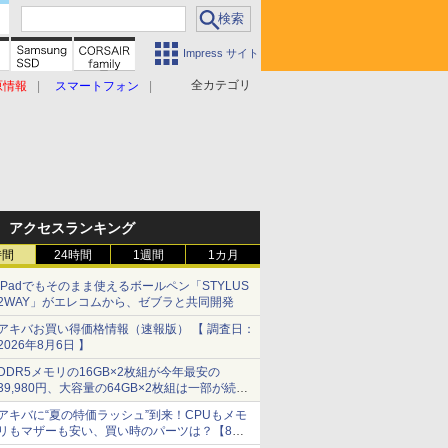
Impress サイト
全カテゴリ
原情報
スマートフォン
アクセスランキング
時間
24時間
1週間
1カ月
iPadでもそのまま使えるボールペン「STYLUS
2WAY」がエレコムから、ゼブラと共同開発
アキバお買い得価格情報（速報版） 【 調査日：
2026年8月6日 】
DDR5メモリの16GB×2枚組が今年最安の
39,980円、大容量の64GB×2枚組は一部が続騰
[8月前半のメモリ価格]
アキバに“夏の特価ラッシュ”到来！CPUもメモ
リもマザーも安い、買い時のパーツは？【8月7
日(金)22時配信】