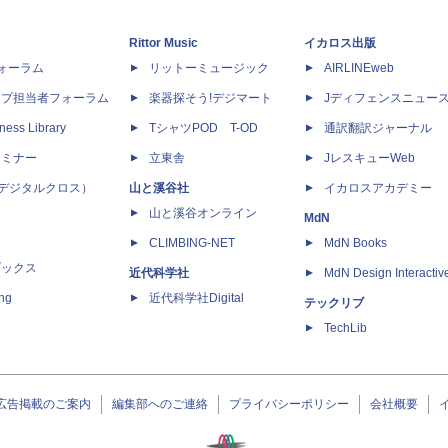
Rittor Music
イカロス出版
dフォーラム
リットーミュージック
AIRLINEweb
ップ担当者フォーラム
楽器探そう!デジマート
Jディフェンスニュー
ness Library
TシャツPOD T-OD
通訳翻訳ジャーナル
セミナー
立東舎
JレスキューWeb
 X（デジタルクロス）
山と溪谷社
イカロスアカデミー
山と溪谷オンライン
MdN
CLIMBING-NET
MdN Books
ブックス
近代科学社
MdN Design Interactiv
ing
近代科学社Digital
テックリブ
TechLib
広告掲載のご案内
編集部へのご連絡
プライバシーポリシー
会社概要