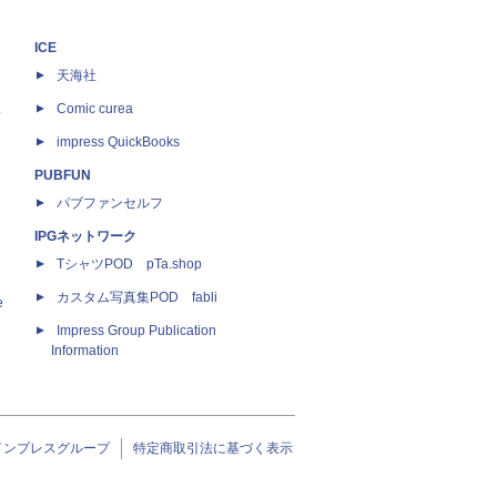
ICE
天海社
ス
Comic curea
impress QuickBooks
PUBFUN
パブファンセルフ
IPGネットワーク
TシャツPOD pTa.shop
カスタム写真集POD fabli
e
Impress Group Publication
Information
インプレスグループ
特定商取引法に基づく表示