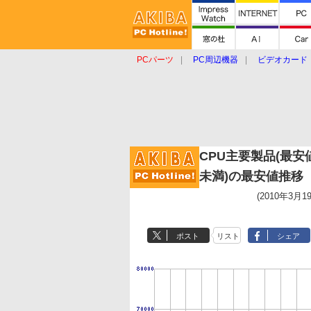
PCパーツ
PC周辺機器
ビデオカード
タブレット
おもしろグッズ
ショップ
CPU主要製品(最安
未満)の最安値推移
(2010年3月1
ポスト
リスト
シェア